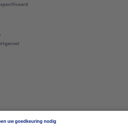
 van ongeveer 165 m², met
especificeerd
rdieping van circa 180 m².
vierkante meters
²
m.be
uitgerust
vierkante meters
vierkante meters
vierkante meters
vierkante meters
vierkante meters