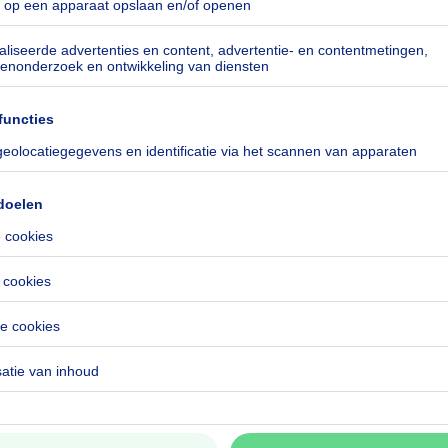
kilowattuur per vierkante meters
h/m²
especificeerd
especificeerd
CO₂/m²
especificeerd