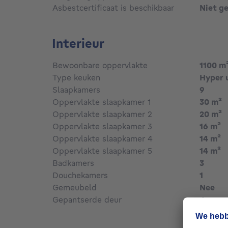
Een recent gerenoveerd achterhuis in duplex
Asbestcertificaat is beschikbaar
Niet g
vijf slaapkamers en een terras.
Een magazijn achteraan van 360 m² met een ve
Interieur
Een zeldzaam pand in deze buurt.
Bewoonbare oppervlakte
1100
m
Contact: Jérôme – 0474 90 53 87 – jd@bathi
Type keuken
Hyper 
Slaapkamers
9
Oppervlakte slaapkamer 1
30
m²
Oppervlakte slaapkamer 2
20
m²
Oppervlakte slaapkamer 3
16
m²
Oppervlakte slaapkamer 4
14
m²
Oppervlakte slaapkamer 5
14
m²
Badkamers
3
Douchekamers
1
Gemeubeld
Nee
Gepantserde deur
Ja