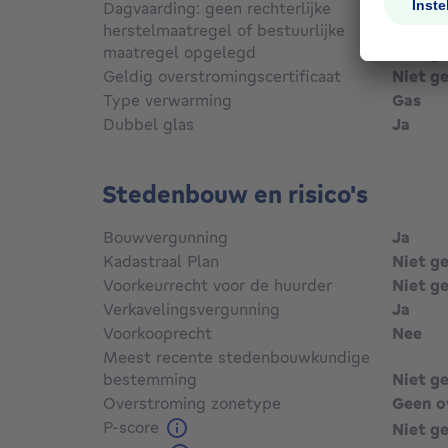
Dagvaarding: geen rechterlijke
herstelmaatregel of bestuurlijke
maatregel opgelegd
Niet g
Geldig overstromingscertificaat
Niet g
Type verwarming
Gas
Dubbel glas
Ja
Stedenbouw en risico's
Bouwvergunning
Ja
Kadastraal Plan
Niet g
Voorkeurrecht voor de huurder
Niet g
Verkavelingsvergunning
Ja
Voorkooprecht
Nee
Meest recente stedenbouwkundige
bestemming
Niet g
Overstroming zonetype
Geen o
P-score
Niet g