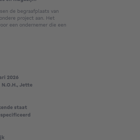
ssen de begraafplaats van
zondere project aan. Het
 voor een ondernemer die een
en van de kantoren en het
 via de verhuur van het
ens tot achteraan het
ari 2026
 N.O.H., Jette
een duplex, met vier
kende staat
s van het voorhuis.
especificeerd
in.
jk