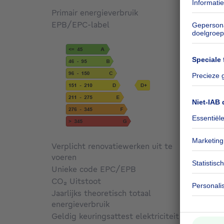
Primair energieverbruik
162
kW
EPB/EPC-label
D
Verplicht renovatiewerken uit te
voeren
Niet g
Unieke code EPC/EPB
Niet g
CO₂ Uitstoot
32 kg 
Jaarlijks theoretisch totaal
energieverbruik
Niet g
Geldig keuringsattest elektriciteit
Ja