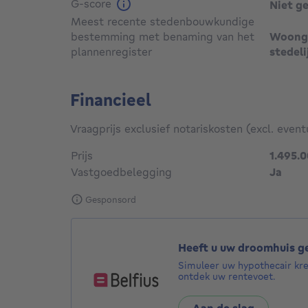
G-score
Niet g
Meest recente stedenbouwkundige
bestemming met benaming van het
Woonge
plannenregister
stedeli
Financieel
Vraagprijs exclusief notariskosten (excl. event
Prijs
1.495.
Vastgoedbelegging
Ja
Gesponsord
Heeft u uw droomhuis 
Simuleer uw hypothecair kr
ontdek uw rentevoet.