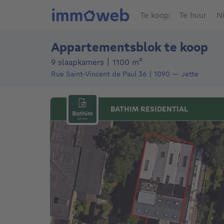
Te koop
Te huur
N
Appartementsblok te koop
vierkante meters
9 slaapkamers
|
1100
m²
Rue Saint-Vincent de Paul 36
1090
—
Jette
BATHIM RESIDENTIAL