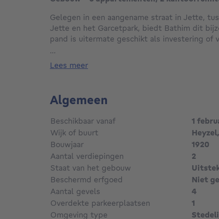
Gelegen in een aangename straat in Jette, tu
Jette en het Garcetpark, biedt Bathim dit bij
pand is uitermate geschikt als investering of
deel wil bewonen, terwijl hij gebruik kan mak
...
magazijn, en tegelijk inkomsten kan genereren
lees meer
voorhuis.
De oprit is toegankelijk voor grote bestelwag
Algemeen
perceel.
Beschikbaar vanaf
1 febru
Het geheel omvat:
Wijk of buurt
Heyzel,
Bouwjaar
1920
Een voorhuis van circa 150 m², verdeeld over 
Aantal verdiepingen
2
slaapkamers en een terras.
Staat van het gebouw
Uitste
Een klein kantoor van 25 m² op het gelijkvloer
Beschermd erfgoed
Niet g
Aantal gevels
4
Een kantoorruimte van circa 80 m² met een tu
Overdekte parkeerplaatsen
1
Omgeving type
Stedeli