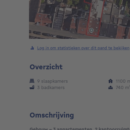
Log in om statistieken over dit pand te bekijken
Overzicht
9 slaapkamers
1100
3 badkamers
740
m
Omschrijving
Gebouw - 3 appartementen, 2 kantoorruimte