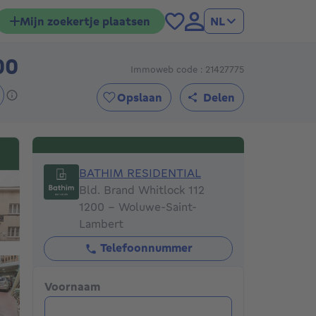
Mijn zoekertje plaatsen
NL
00
Immoweb code : 21427775
1495000€
Opslaan
Delen
BATHIM RESIDENTIAL
BATHIM RESIDENTIAL
Bld. Brand Whitlock 112
1200 - Woluwe-Saint-
Lambert
Telefoonnummer
Voornaam