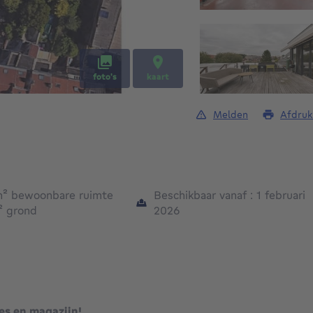
foto's
kaart
Melden
Afdruk
vierkante meters
m²
bewoonbare ruimte
Beschikbaar vanaf : 1 februari
vierkante meters
²
grond
2026
s en magazijn!