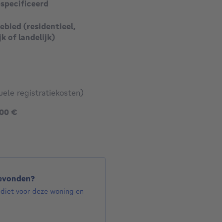
especificeerd
bied (residentieel,
jk of landelijk)
uele registratiekosten)
1495000 €
000 €
gevonden?
ediet voor deze woning en