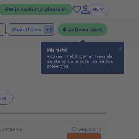
Mijn zoekertje plaatsen
NL
Meer filters
Activeer alert
+5
Mis niets!
Activeer meldingen en wees als
eerste op de hoogte van nieuwe
zoekertjes.
ers
anbevolen agentschappen
Jet'Immo
Gesponsord