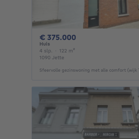
375000€
€ 375.000
Huis
4 slaapkamers
vierkante meters
4 slp.
·
122
m²
1090 Jette
Sfeervolle gezinswoning met alle comfort (wijk