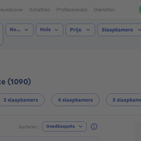
ieuwbouw
Schatten
Professionals
Diensten
Type transactie
Type pand
Kopen
Huis
Prijs
Slaapkamers
e (1090))
te (1090)
3 slaapkamers
4 slaapkamers
5 slaapkam
A
Goedkoopste
Sorteren :