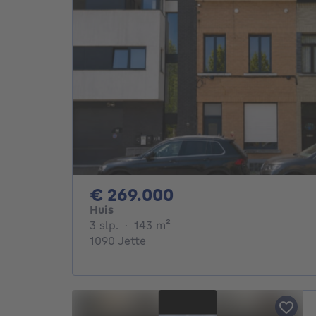
269000€
€ 269.000
Huis
3 slaapkamers
vierkante meters
3 slp.
·
143
m²
1090 Jette