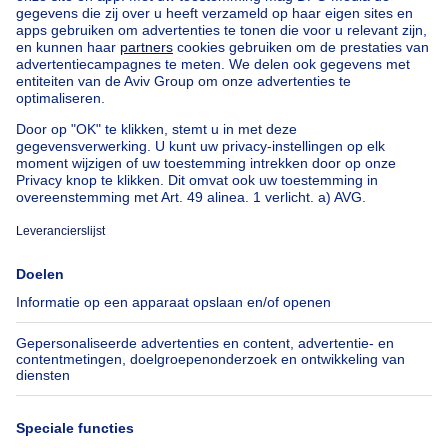
Uitzonderlijk vastgoed te koop
Boerderij te koop
Bungalow te koop
Chalet te koop
Kasteel te koop
Landhuis te koop
Gebouw gemengd gebruik te koop
Andere panden te koop
Manoir te koop
Onze huizen buiten België
Huis te koop Frankrijk
Huis te koop Spanje
Huis te koop Italië
Huis te koop Luxemburg
Huis te koop Nederland
Over
Tools
Immoweb
Schat mijn eigendom
Pers
Hypothecair krediet met
Belfius
Jobs
Verzekeringen
Axel Springer Group
Verhuis checklist
SeLoger.com
Immowelt.de