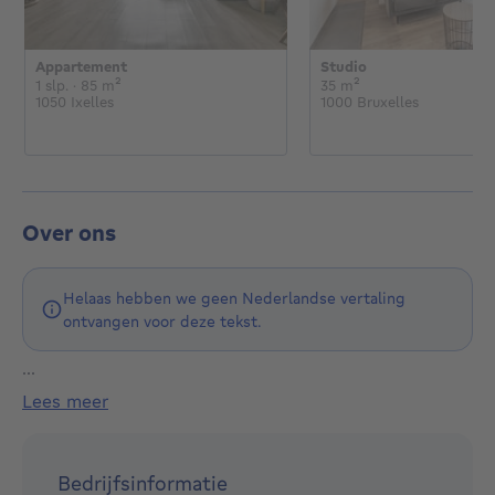
Appartement
Studio
1 slaapkamer
vierkante meters
vierkante meters
1 slp.
· 85
m²
35
m²
1050 Ixelles
1000 Bruxelles
Over ons
Helaas hebben we geen Nederlandse vertaling
ontvangen voor deze tekst.
...
Idéalement situé sur l’Avenue Louise, à côté du Bois
lees meer
de la Cambre et du Square des Milliardaires, notre
siège commercial et administratif couvre efficacement
les communes d’Ixelles, Uccle, Saint-Gilles, Forest et
Bedrijfsinformatie
Bruxelles-ville.