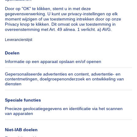
Huis te koop met 3 slaapkamers Stene
Huis te koop met 3 slaapkamers Deurne
Over
Tools
Immoweb
Schat mijn eigendom
Pers
Hypothecair krediet met
Belfius
Jobs
Verzekeringen
Axel Springer Group
Verhuis checklist
SeLoger.com
Immowelt.de
Hulp
Volg ons
Veelgestelde vragen
Immoweb Blog
Fraude
Facebook
Toegankelijkheid
X