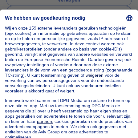
Verhuren
Beheren
Een vraag stellen
Home
Agentschappen
Agentschappen in Bruxelles
TRIOR Louise
Onze huizen buiten België
Huis te koop Frankrijk
Huis te koop Spanje
Huis te koop Italië
Huis te koop Luxemburg
Huis te koop Nederland
Goedkoop vastgoed
Goedkoop huis te koop
Goedkope appartementen te huur
Onze huurwoningen met slaapkamers
Appartement te koop met 3 slaapkamers Oostende