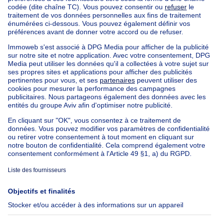
Chateau à vendre Bruxelles-Quartier Louise
Immeuble à appartements à vendre
Maison Bel-étage à vendre
Bien exceptionnel à vendre
Ferme à vendre
Bungalow à vendre
Chalet à vendre
Château à vendre
Maison de campagne à vendre
Immeuble mixte à vendre
Autres biens à vendre
Manoir à vendre
Nos maisons hors de la Belgique
Maison à vendre France
Maison à vendre Espagne
Maison à vendre Italie
Maison à vendre Luxembourg
Maison à vendre Pays-bas
À propos
Outils
Immoweb
Estimer mon bien
Presse
Crédit hypothécaire avec
Belfius
Emplois
Assurances