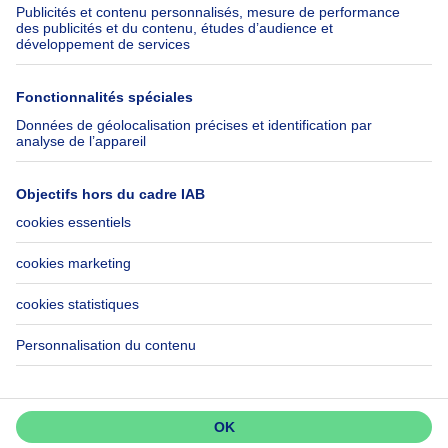
Groupe Axel Springer
Check-list déménagement
SeLoger.com
Immowelt.de
Aide
Suivez-nous
FAQ
Immoweb Blog
Fraude
Facebook
Accessibilité
X
Contactez-nous
LinkedIn
Immoweb SA © 2026 - Tous droits réservés
Conditions d'utilisation
Gestion des cookies
Vie privée
Règles de fonctionnement et de classement
3044 -