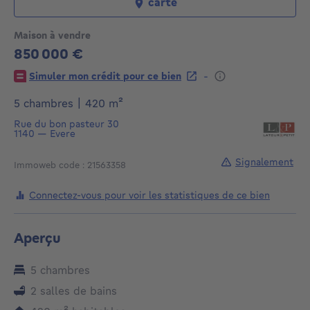
carte
Maison à vendre
850 000 €
850000€
-
Simuler mon crédit pour ce bien
mètres carrés
5 chambres
|
420
m²
Rue du bon pasteur 30
1140
—
Evere
Signalement
Immoweb code : 21563358
Connectez-vous pour voir les statistiques de ce bien
Aperçu
5 chambres
2 salles de bains