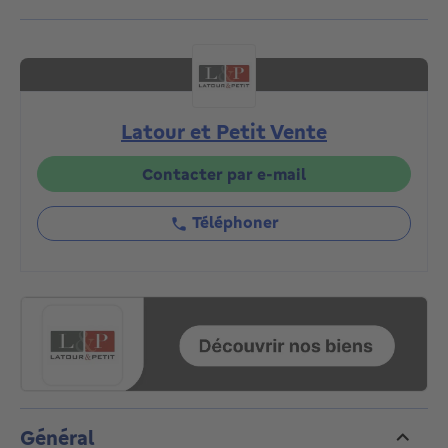
PROFESSIONNEL sur une superficie totale de 170 m²,
composé de deux grandes pièces de bureau, toilette,
kitchenette, réserve, chaufferie et cave à vin. Au 1er
étage : Beau volume aménager dans l'esprit LOFT
composé d'un vestiaire, vaste séjour de plus de 90 m²
Latour et Petit Vente
avec feu ouvert. Cuisine ouverte et espace dinatoire.
Accès direct au garage et à des caves accessibles via
l’arrière du bâtiment. Au deuxième étage, hall de nuit
Contacter par e-mail
avec dégagement d’escalier, 3 chambres avec
mezzanines de 12 m², une chambre simple de 10 m²
Téléphoner
et une suite parentale avec dressing et lavabos de 18
m². Buanderie, salle de douche, salle de bain et un
grand espace bien-être composé d’un hammam, d’un
sauna, d’un jacuzzi et d’une terrasse solarium de +/-
30 m². Chaudière au gaz à condensation (2024), PEB :
"E" : 235 kWh/m²/an, Electricité conforme. Maison
atypique disposant de magnifiques volumes, à
découvrir en exclusivité chez Latour et Petit !
Général