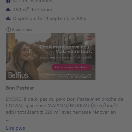
mètres carrés
420
m²
habitables
mètres carrés
350
m²
de terrain
Disponible le : 1 septembre 2026
Sponsorisé
Bon Pasteur
EVERE, à deux pas du parc Bon Pasteur et proche de
l’OTAN, spacieuse MAISON/BUREAU (5 ch/bur/2
sdb) totalisant ± 520 m² avec terrasse rénover en
profondeur en 1997 avec des matériaux de qualités.
...
Sise sur un terrain de 3 ares 50 ca, le bien se
lire plus
compose comme suit : au rez-de-chaussée : ESPACE