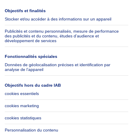
Immoweb
Estimer mon bien
Presse
Crédit hypothécaire avec
Belfius
Emplois
Assurances
Groupe Axel Springer
Check-list déménagement
SeLoger.com
Immowelt.de
Aide
Suivez-nous
FAQ
Immoweb Blog
Fraude
Facebook
Accessibilité
X
Contactez-nous
LinkedIn
Immoweb SA © 2026 - Tous droits réservés
Conditions d'utilisation
Gestion des cookies
Vie privée