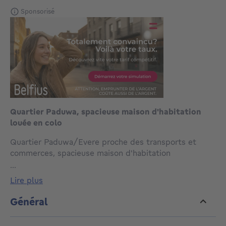
Sponsorisé
Quartier Paduwa, spacieuse maison d'habitation
louée en colo
Quartier Paduwa/Evere proche des transports et
commerces, spacieuse maison d'habitation
unifamiliale, occupée actuellement en colocation de 7
...
chambres, 3 cuisines , 4 salle de douches, jardin/cour
lire plus
60 m2, double vitrage pvc, 3 compteurs depuis 1983
(anciennement 3 unités), bon rendement locatif
Général
actuel et potentiel (3000 € à 3500 €), chaudière au
gaz condensation, à visiter sans tarder, ancien Peb à