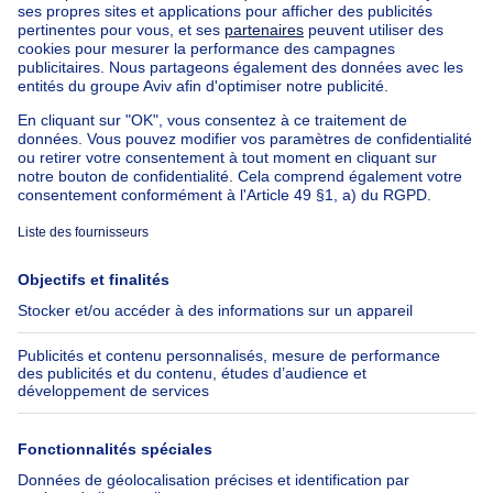
Nos biens à louer avec chambres
Appartement à vendre avec 3 chambres
Maison à vendre avec 3 chambres
Appartement à louer avec 3 chambres
Maison à louer avec 3 chambres
Appartement à louer avec 3 chambres Bruxelles-ville
À propos
Outils
Immoweb
Estimer mon bien
Presse
Crédit hypothécaire avec
Belfius
Emplois
Assurances
Groupe Axel Springer
Check-list déménagement
SeLoger.com
Immowelt.de
Aide
Suivez-nous