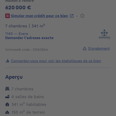
Maison à vendre
620 000 €
620000€
-
Simuler mon crédit pour ce bien
mètres carrés
7 chambres
|
341
m²
1140
—
Evere
Demander l'adresse exacte
Signalement
Immoweb code : 21062866
Connectez-vous pour voir les statistiques de ce bien
Aperçu
7 chambres
4 salles de bains
mètres carrés
341
m²
habitables
mètres carrés
150
m²
de terrain