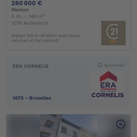
280000€
280 000 €
Maison
3 chambres
mètres carrés
3 ch.
·
145
m²
1070 Anderlecht
Maison 3ch à rafraîchir avec beaux
volumes et fort potenti
Sponsorisé
ERA CORNELIS
1070
-
Bruxelles