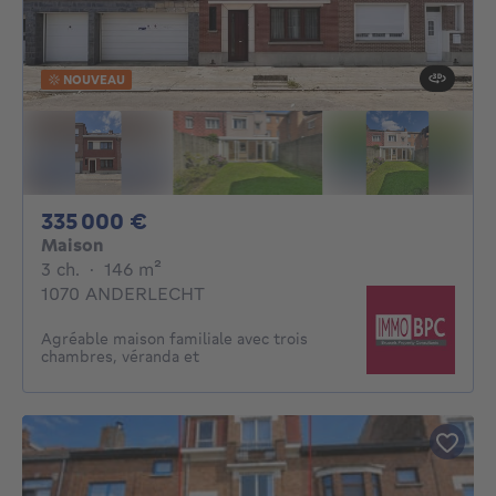
NOUVEAU
335000€
335 000 €
Maison
3 chambres
mètres carrés
3 ch.
·
146
m²
1070 ANDERLECHT
Agréable maison familiale avec trois
chambres, véranda et