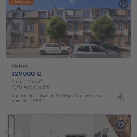
NOUVEAU
Maison
329000€
329 000 €
4 chambres
mètres carrés
4 ch.
· 146
m²
1070 Anderlecht
Anderlecht -- Maison de 146m² 4 chambres a
rénover -- PEB F