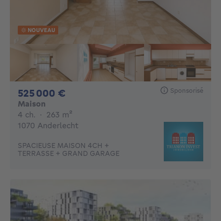
NOUVEAU
Sponsorisé
525000€
525 000 €
Maison
4 chambres
mètres carrés
4 ch.
·
263
m²
1070 Anderlecht
SPACIEUSE MAISON 4CH +
TERRASSE + GRAND GARAGE