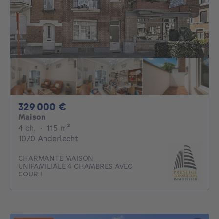
329000€
329 000 €
Maison
4 chambres
mètres carrés
4 ch.
·
115
m²
1070 Anderlecht
CHARMANTE MAISON
UNIFAMILIALE 4 CHAMBRES AVEC
COUR !