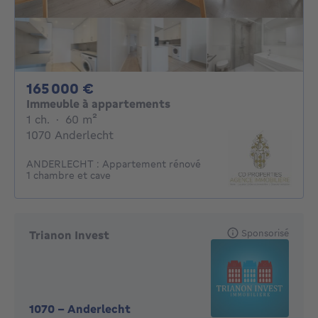
165000€
165 000 €
Immeuble à appartements
1 chambre
mètres carrés
1 ch.
·
60
m²
1070 Anderlecht
ANDERLECHT : Appartement rénové
1 chambre et cave
Sponsorisé
Trianon Invest
1070
-
Anderlecht