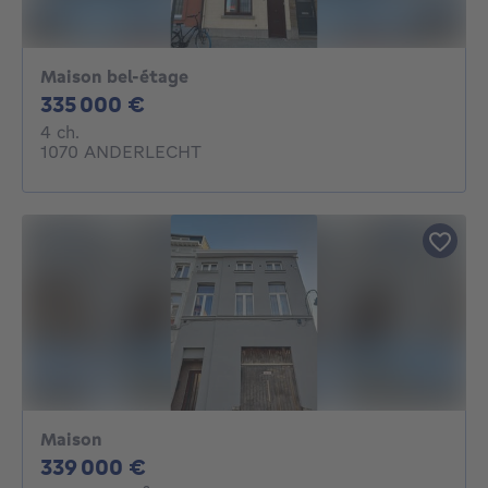
Maison bel-étage
335000€
335 000 €
4 chambres
4 ch.
1070 ANDERLECHT
Maison
339000€
339 000 €