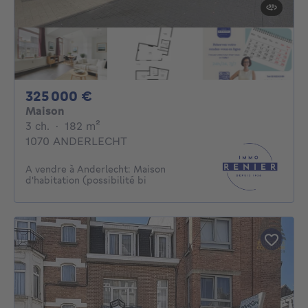
325000€
325 000 €
Maison
3 chambres
mètres carrés
3 ch.
·
182
m²
1070 ANDERLECHT
A vendre à Anderlecht: Maison
d'habitation (possibilité bi