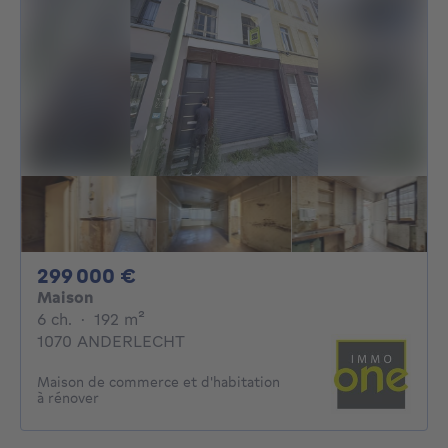
299000€
299 000 €
Maison
6 chambres
mètres carrés
6 ch.
·
192
m²
1070 ANDERLECHT
Maison de commerce et d'habitation
à rénover