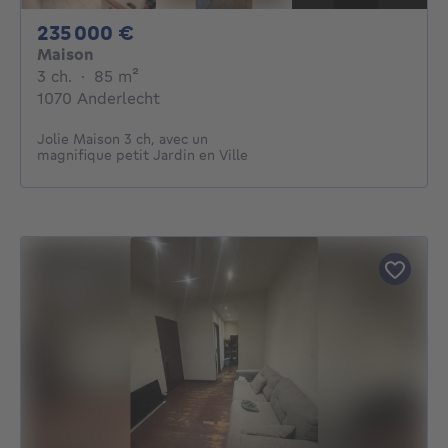
235000€
235 000 €
Maison
3 chambres
mètres carrés
3 ch.
·
85
m²
1070 Anderlecht
Jolie Maison 3 ch, avec un
magnifique petit Jardin en Ville