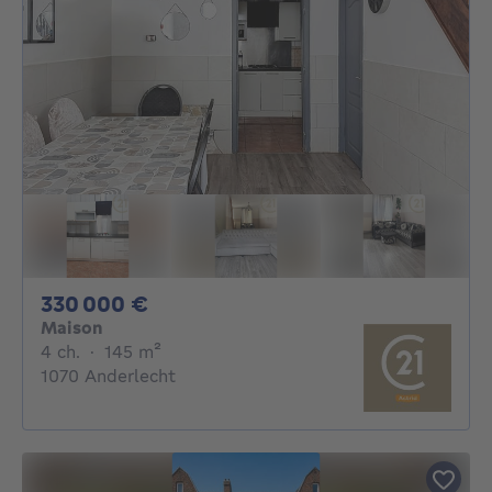
330000€
330 000 €
Maison
4 chambres
mètres carrés
4 ch.
·
145
m²
1070 Anderlecht