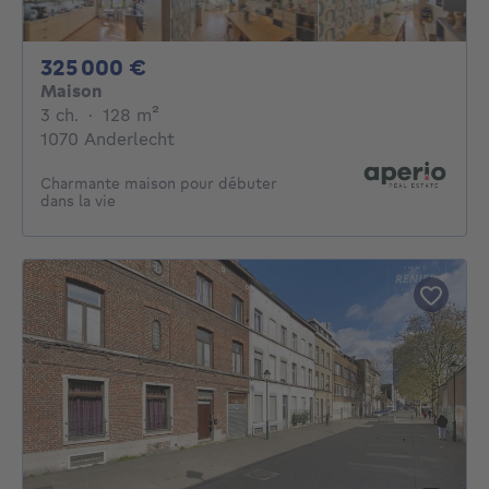
325000€
325 000 €
Maison
3 chambres
mètres carrés
3 ch.
·
128
m²
1070 Anderlecht
Charmante maison pour débuter
dans la vie