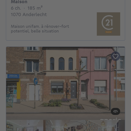
Maison
6 chambres
mètres carrés
6 ch.
·
185
m²
1070 Anderlecht
Maison unifam. à rénover–fort
potentiel, belle situation