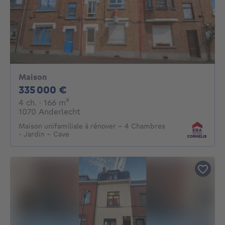
Maison
335000€
335 000 €
4 chambres
mètres carrés
4 ch.
· 166
m²
1070 Anderlecht
Maison unifamiliale à rénover - 4 Chambres
- Jardin - Cave