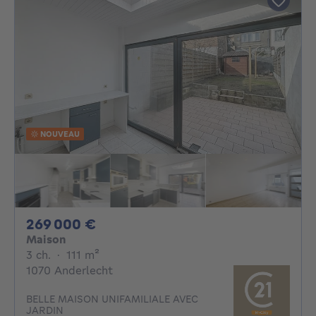
NOUVEAU
269000€
269 000 €
Maison
3 chambres
mètres carrés
3 ch.
·
111
m²
1070 Anderlecht
BELLE MAISON UNIFAMILIALE AVEC
JARDIN