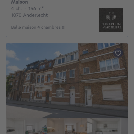
Maison
4 chambres
mètres carrés
4 ch.
·
156
m²
1070 Anderlecht
Belle maison 4 chambres !!!