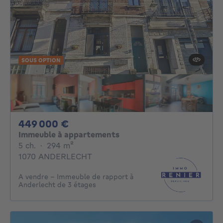
SOUS OPTION
449000€
449 000 €
Immeuble à appartements
5 chambres
mètres carrés
5 ch.
·
294
m²
1070 ANDERLECHT
A vendre - Immeuble de rapport à
Anderlecht de 3 étages