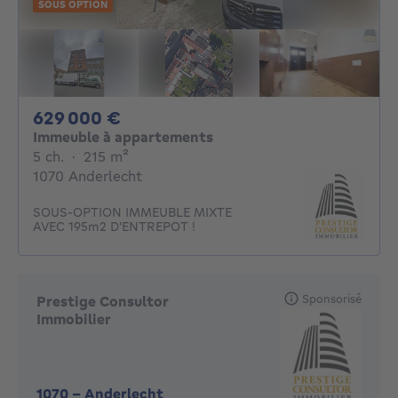
SOUS OPTION
629000€
629 000 €
Immeuble à appartements
5 chambres
mètres carrés
5 ch.
·
215
m²
1070 Anderlecht
SOUS-OPTION IMMEUBLE MIXTE
AVEC 195m2 D'ENTREPOT !
Sponsorisé
Prestige Consultor
Immobilier
1070
-
Anderlecht