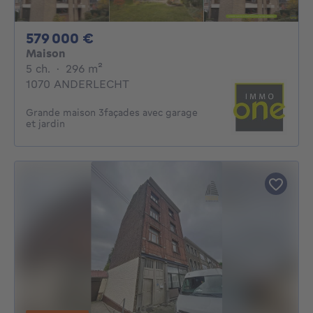
579000€
579 000 €
Maison
5 chambres
mètres carrés
5 ch.
·
296
m²
1070 ANDERLECHT
Grande maison 3façades avec garage
et jardin