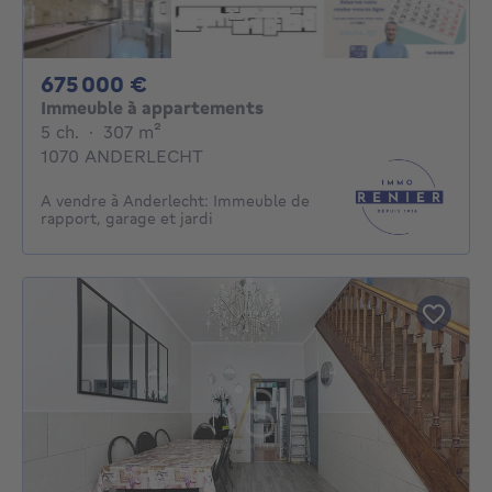
675000€
675 000 €
Immeuble à appartements
5 chambres
mètres carrés
5 ch.
·
307
m²
1070 ANDERLECHT
A vendre à Anderlecht: Immeuble de
rapport, garage et jardi