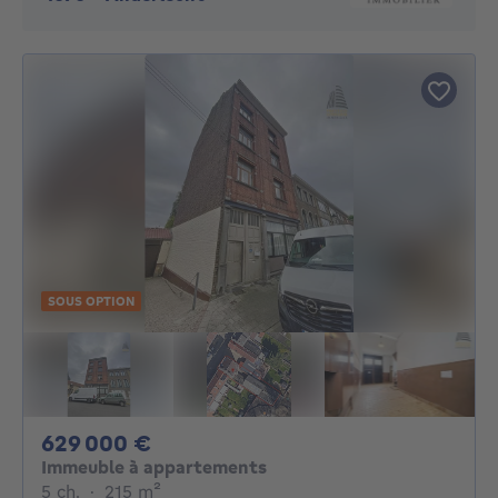
SOUS OPTION
629000€
629 000 €
Immeuble à appartements
5 chambres
mètres carrés
5 ch.
·
215
m²