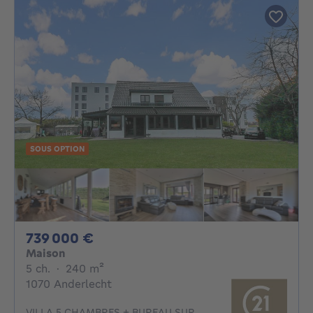
SOUS OPTION
739000€
739 000 €
Maison
5 chambres
mètres carrés
5 ch.
·
240
m²
1070 Anderlecht
VILLA 5 CHAMBRES + BUREAU SUR