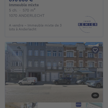
Immeuble mixte
5 chambres
mètres carrés
5 ch.
·
570
m²
1070 ANDERLECHT
A vendre - Immeuble mixte de 3
lots à Anderlecht