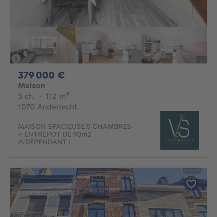
379000€
379 000 €
Maison
5 chambres
mètres carrés
5 ch.
·
112
m²
1070 Anderlecht
MAISON SPACIEUSE 5 CHAMBRES
+ ENTREPOT DE 90m2
INDEPENDANT !