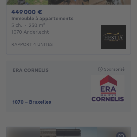
449000€
449 000 €
Immeuble à appartements
5 chambres
mètres carrés
5 ch.
·
230
m²
1070 Anderlecht
RAPPORT 4 UNITES
Sponsorisé
ERA CORNELIS
1070
-
Bruxelles