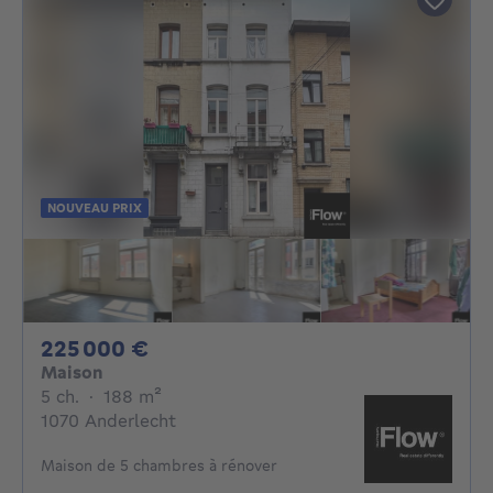
NOUVEAU PRIX
225000€
225 000 €
Maison
5 chambres
mètres carrés
5 ch.
·
188
m²
1070 Anderlecht
Maison de 5 chambres à rénover