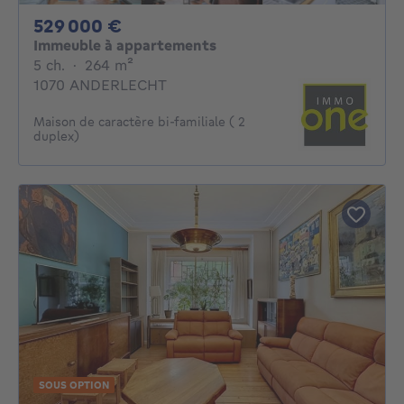
529000€
529 000 €
Immeuble à appartements
5 chambres
mètres carrés
5 ch.
·
264
m²
1070 ANDERLECHT
Maison de caractère bi-familiale ( 2
duplex)
SOUS OPTION