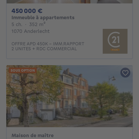
450000€
450 000 €
Immeuble à appartements
5 chambres
mètres carrés
5 ch.
·
352
m²
1070 Anderlecht
OFFRE APD 450K – IMM.RAPPORT
2 UNITES + RDC COMMERCIAL
SOUS OPTION
Maison de maître