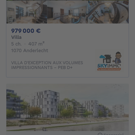
979000€
979 000 €
Villa
5 chambres
mètres carrés
5 ch.
·
407
m²
1070 Anderlecht
VILLA D’EXCEPTION AUX VOLUMES
IMPRESSIONNANTS - PEB D+
Sponsorisé