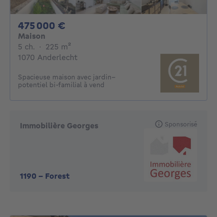
475000€
475 000 €
Maison
5 chambres
mètres carrés
5 ch.
·
225
m²
1070 Anderlecht
Spacieuse maison avec jardin–
potentiel bi-familial à vend
Sponsorisé
Immobilière Georges
1190
-
Forest