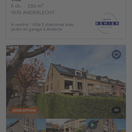
5 chambres
mètres carrés
5 ch.
·
230
m²
1070 ANDERLECHT
A vendre : Villa 5 chambres avec
jardin et garage à Anderle
SOUS OPTION