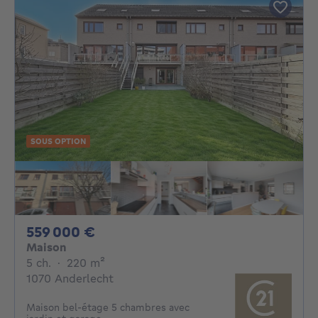
SOUS OPTION
559000€
559 000 €
Maison
5 chambres
mètres carrés
5 ch.
·
220
m²
1070 Anderlecht
Maison bel-étage 5 chambres avec