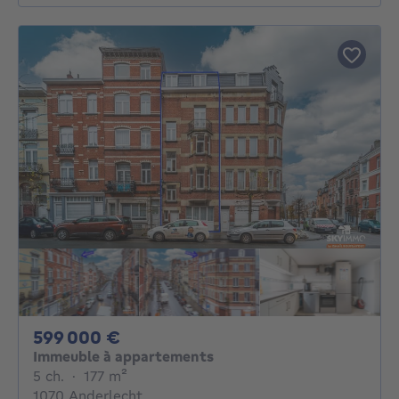
599000€
599 000 €
Immeuble à appartements
5 chambres
mètres carrés
5 ch.
·
177
m²
1070 Anderlecht