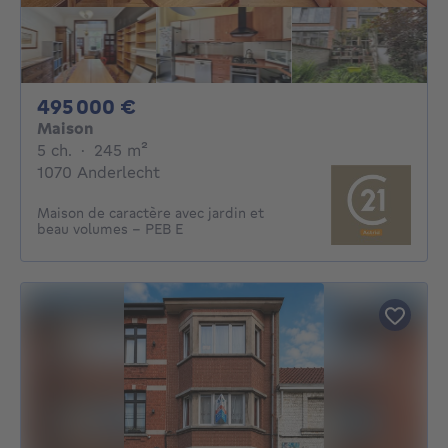
495000€
495 000 €
Maison
5 chambres
mètres carrés
5 ch.
·
245
m²
1070 Anderlecht
Maison de caractère avec jardin et
beau volumes - PEB E