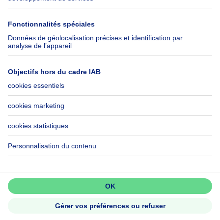
Immowelt.de
Aide
Suivez-nous
FAQ
Immoweb Blog
Fraude
Facebook
Accessibilité
X
Contactez-nous
LinkedIn
Immoweb SA © 2026 - Tous droits réservés
Conditions d'utilisation
Gestion des cookies
Vie privée
Règles de fonctionnement et de classement
3044 -
d2b95f88ad4c2e3527743d6bd81664b3a2df8b8e -