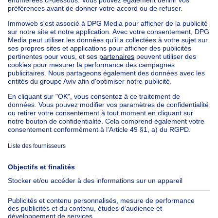
Maison Bel-étage à vendre
Bien exceptionnel à vendre
Ferme à vendre
Bungalow à vendre
Chalet à vendre
Château à vendre
Maison de campagne à vendre
Immeuble mixte à vendre
Autres biens à vendre
Manoir à vendre
Nos maisons hors de la Belgique
Maison à vendre France
Maison à vendre Espagne
Maison à vendre Italie
Maison à vendre Luxembourg
Maison à vendre Pays-bas
À propos
Outils
Immoweb
Estimer mon bien
Presse
Crédit hypothécaire avec
Belfius
Emplois
Assurances
Groupe Axel Springer
Check-list déménagement
SeLoger.com