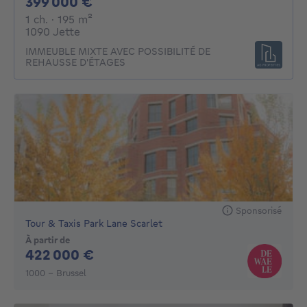
399000€
399 000 €
1 chambre
mètres carrés
1 ch.
· 195
m²
1090 Jette
IMMEUBLE MIXTE AVEC POSSIBILITÉ DE
REHAUSSE D'ÉTAGES
Sponsorisé
Tour & Taxis Park Lane Scarlet
À partir de
422000€
422 000 €
1000 - Brussel