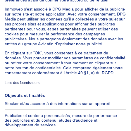
Bien exceptionnel à vendre
Ferme à vendre
Bungalow à vendre
Chalet à vendre
Château à vendre
Maison de campagne à vendre
Immeuble mixte à vendre
Autres biens à vendre
Manoir à vendre
Maison à vendre pas cher à Jette
Nos maisons hors de la Belgique
Maison à vendre France
Maison à vendre Espagne
Maison à vendre Italie
Maison à vendre Luxembourg
Maison à vendre Pays-bas
À propos
Outils
Immoweb
Estimer mon bien
Presse
Crédit hypothécaire avec
Belfius
Emplois
Assurances
Groupe Axel Springer
Check-list déménagement
SeLoger.com