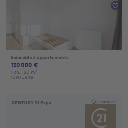
Immeuble à appartements
130000€
130 000 €
1 chambre
mètres carrés
1 ch.
· 20
m²
1090 Jette
Sponsorisé
CENTURY 21 Expo