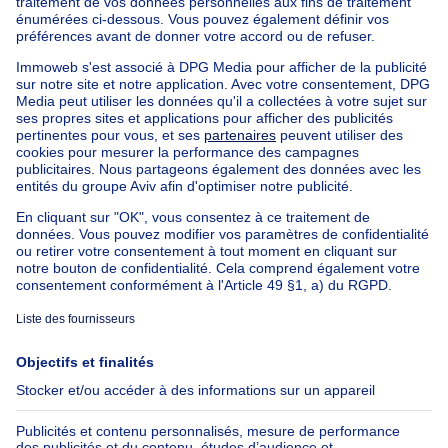
Immeuble à appartements à vendre
Maison Bel-étage à vendre
Bien exceptionnel à vendre
Ferme à vendre
Bungalow à vendre
Chalet à vendre
Château à vendre
Maison de campagne à vendre
Immeuble mixte à vendre
Autres biens à vendre
Manoir à vendre
Maison à vendre pas cher à Jette
Nos maisons hors de la Belgique
Maison à vendre France
Maison à vendre Espagne
Maison à vendre Italie
Maison à vendre Luxembourg
Maison à vendre Pays-bas
À propos
Outils
Immoweb
Estimer mon bien
Presse
Crédit hypothécaire avec
Belfius
Emplois
Assurances
Groupe Axel Springer