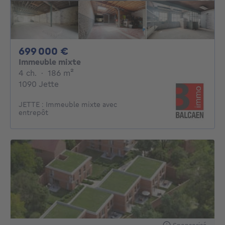
699000€
699 000 €
Immeuble mixte
4 chambres
mètres carrés
4 ch.
·
186
m²
1090 Jette
JETTE : Immeuble mixte avec
entrepôt
Sponsorisé