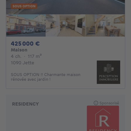
SOUS OPTION
425000€
425 000 €
Maison
4 chambres
mètres carrés
4 ch.
·
117
m²
1090 Jette
SOUS OPTION !! Charmante maison
rénovée avec jardin !
Sponsorisé
RESIDENCY