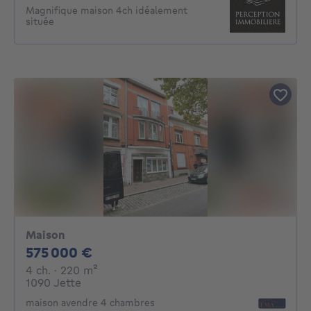
Magnifique maison 4ch idéalement
située
Maison
575000€
575 000 €
4 chambres
mètres carrés
4 ch.
· 220
m²
1090 Jette
maison avendre 4 chambres