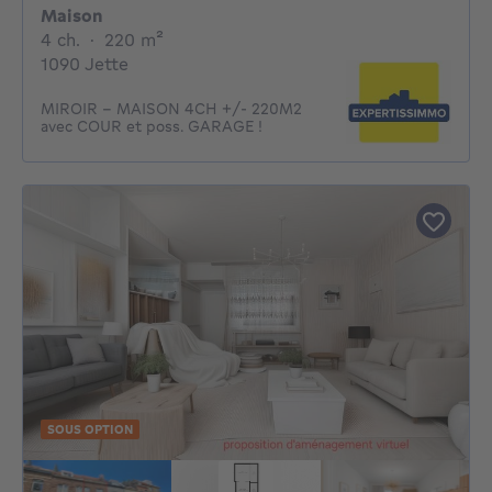
Maison
4 chambres
mètres carrés
4 ch.
·
220
m²
1090 Jette
MIROIR - MAISON 4CH +/- 220M2
avec COUR et poss. GARAGE !
SOUS OPTION