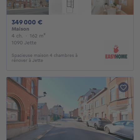
349000€
349 000 €
Maison
4 chambres
mètres carrés
4 ch.
·
162
m²
1090 Jette
Spacieuse maison 4 chambres à
rénover à Jette