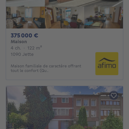
375000€
375 000 €
Maison
4 chambres
mètres carrés
4 ch.
·
122
m²
1090 Jette
Maison familiale de caractère offrant
tout le confort (Qu..