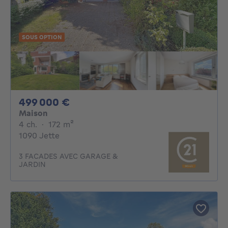
SOUS OPTION
499000€
499 000 €
Maison
4 chambres
mètres carrés
4 ch.
·
172
m²
1090 Jette
3 FACADES AVEC GARAGE &
JARDIN