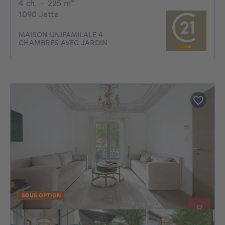
4 chambres
mètres carrés
4 ch.
·
225
m²
1090 Jette
MAISON UNIFAMILALE 4
CHAMBRES AVEC JARDIN
SOUS OPTION