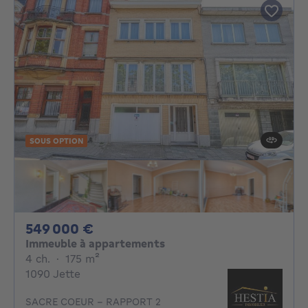
SOUS OPTION
549000€
549 000 €
Immeuble à appartements
4 chambres
mètres carrés
4 ch.
·
175
m²
1090 Jette
SACRE COEUR - RAPPORT 2