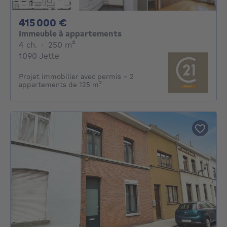
415000€
415 000 €
Immeuble à appartements
4 chambres
mètres carrés
4 ch.
·
250
m²
1090 Jette
Projet immobilier avec permis – 2
appartements de 125 m²