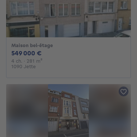
Maison bel-étage
549000€
549 000 €
4 chambres
mètres carrés
4 ch.
· 281
m²
1090 Jette