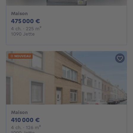
Maison
475000€
475 000 €
4 chambres
mètres carrés
4 ch.
· 225
m²
1090 Jette
NOUVEAU
Maison
410000€
410 000 €
4 chambres
mètres carrés
4 ch.
· 126
m²
1090 Jette