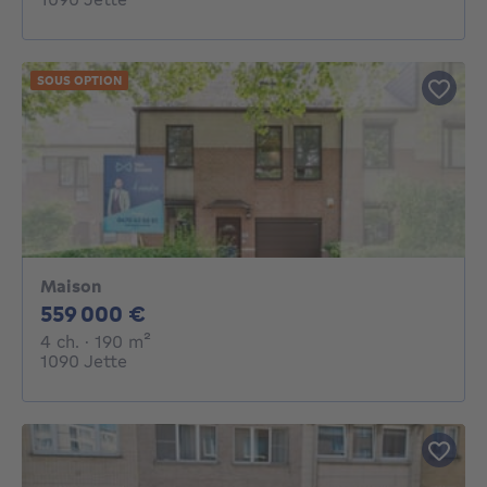
SOUS OPTION
Maison
559000€
559 000 €
4 chambres
mètres carrés
4 ch.
· 190
m²
1090 Jette