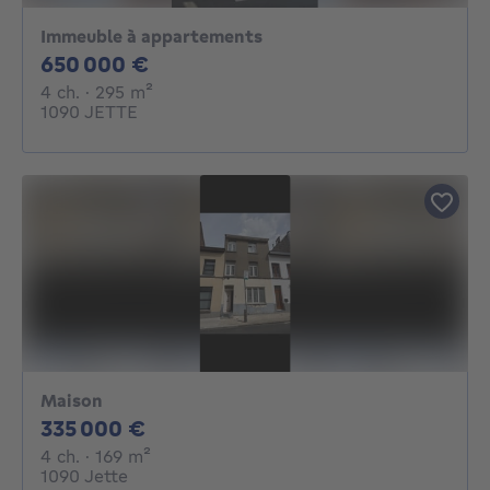
Immeuble à appartements
650000€
650 000 €
4 chambres
mètres carrés
4 ch.
· 295
m²
1090 JETTE
Maison
335000€
335 000 €
4 chambres
mètres carrés
4 ch.
· 169
m²
1090 Jette