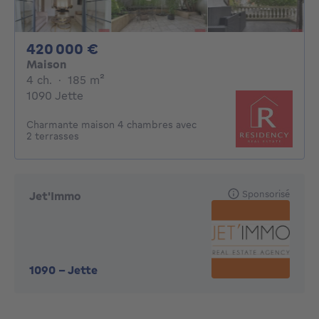
420000€
420 000 €
Maison
4 chambres
mètres carrés
4 ch.
·
185
m²
1090 Jette
Charmante maison 4 chambres avec
2 terrasses
Sponsorisé
Jet'Immo
1090
-
Jette