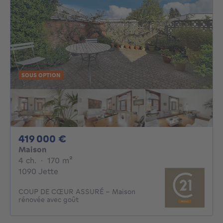
SOUS OPTION
419000€
419 000 €
Maison
4 chambres
mètres carrés
4 ch.
·
170
m²
1090 Jette
COUP DE CŒUR ASSURÉ – Maison
rénovée avec goût