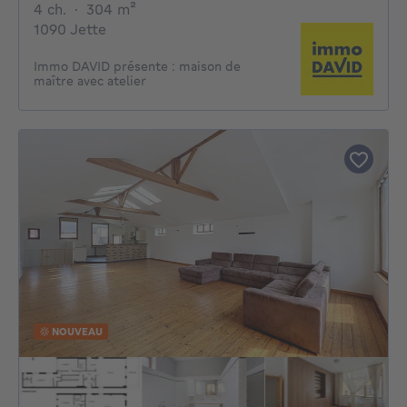
4 chambres
mètres carrés
4 ch.
·
304
m²
1090 Jette
Immo DAVID présente : maison de
maître avec atelier
NOUVEAU