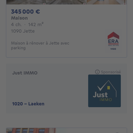
345000€
345 000 €
Maison
4 chambres
mètres carrés
4 ch.
·
142
m²
1090 Jette
Maison à rénover à Jette avec
parking
Sponsorisé
Just IMMO
1020
-
Laeken