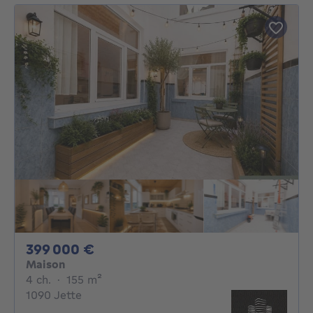
399000€
399 000 €
Maison
4 chambres
mètres carrés
4 ch.
·
155
m²
1090 Jette