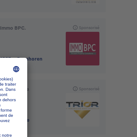
Immo BPC.
Sponsorisé
1083
-
Ganshoren
TRIOR Jette
Sponsorisé
1090
-
Jette