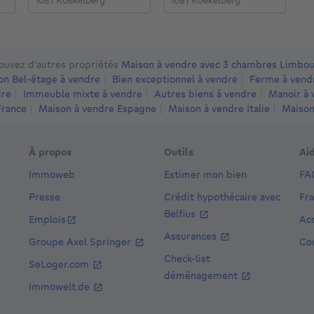
1081 Koekelberg
1081 Koekelberg
1
ouvez d'autres propriétés
Maison à vendre avec 3 chambres Limbo
on Bel-étage à vendre
Bien exceptionnel à vendre
Ferme à vend
dre
Immeuble mixte à vendre
Autres biens à vendre
Manoir à 
France
Maison à vendre Espagne
Maison à vendre Italie
Maison
À propos
Outils
Ai
Immoweb
Estimer mon bien
FA
Presse
Crédit hypothécaire avec
Fr
Belfius
Emplois
Acc
Assurances
Groupe Axel Springer
Co
Check-list
SeLoger.com
déménagement
Immowelt.de
8e