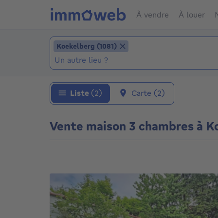
À vendre
À louer
Ajouter un lieu
Koekelberg (1081)
Koekelberg (1081)
Localité (Localités déjà sélectionnées: Koeke
Liste
(2)
Carte
(2)
Vente maison 3 chambres à K