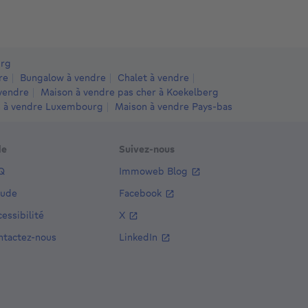
081 Koekelberg
1081 Koekelberg
1081 Koekel
urg
re
Bungalow à vendre
Chalet à vendre
vendre
Maison à vendre pas cher à Koekelberg
 à vendre Luxembourg
Maison à vendre Pays-bas
de
Suivez-nous
Q
Immoweb Blog
aude
Facebook
essibilité
X
ntactez-nous
LinkedIn