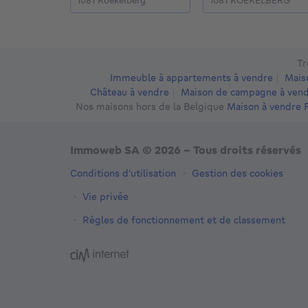
1081 Koekelberg
1081 KOEKELBERG
Tr
Immeuble à appartements à vendre
Mais
Château à vendre
Maison de campagne à ven
Nos maisons hors de la Belgique
Maison à vendre 
Immoweb SA © 2026 - Tous droits réservés
Conditions d'utilisation
Gestion des cookies
Vie privée
Règles de fonctionnement et de classement
3044 -
d2b95f88ad4c2e3527743d6bd81664b3a2df8b
-