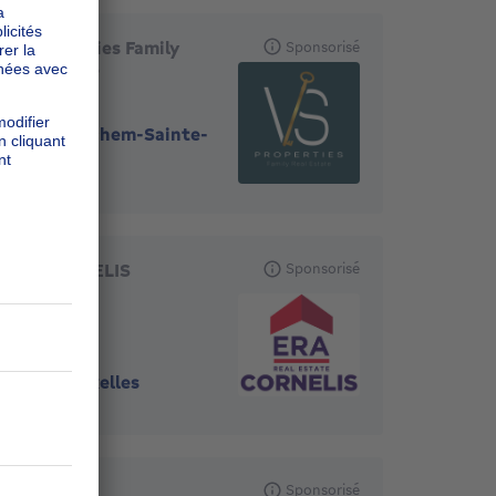
VS Properties Family
Sponsorisé
Real Estate
1082
-
Berchem-Sainte-
Agathe
ERA CORNELIS
Sponsorisé
1070
-
Bruxelles
Sybimmo
Sponsorisé