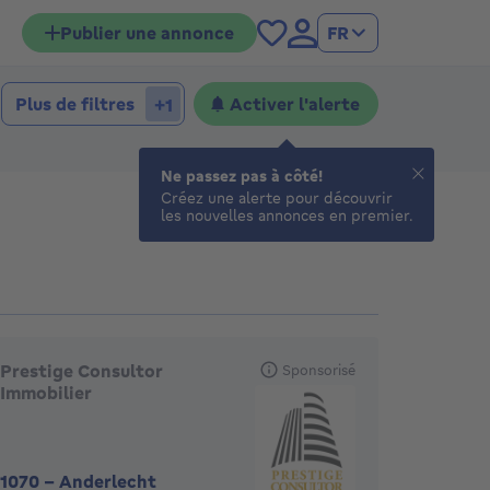
Publier une annonce
FR
hambres
mbres
Plus de filtres
Activer l'alerte
+1
Ne passez pas à côté!
Créez une alerte pour découvrir
les nouvelles annonces en premier.
gences en vedette
Prestige Consultor
Sponsorisé
Immobilier
1070
-
Anderlecht