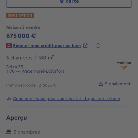
carte
SOUS OPTION
Maison à vendre
675 000 €
675000€
-
Simuler mon crédit pour ce bien
mètres carrés
3 chambres
|
180
m²
Dries 35
1170
—
Watermael-Boitsfort
Signalement
Immoweb code : 21602570
Connectez-vous pour voir les statistiques de ce bien
Aperçu
3 chambres