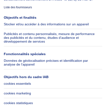
À propos
Outils
Immoweb
Estimer mon bien
Presse
Crédit hypothécaire avec
Belfius
Emplois
Assurances
Groupe Axel Springer
Check-list déménagement
SeLoger.com
Immowelt.de
Aide
Suivez-nous
FAQ
Immoweb Blog
Fraude
Facebook
Accessibilité
X
Contactez-nous
LinkedIn
Immoweb SA © 2026 - Tous droits réservés