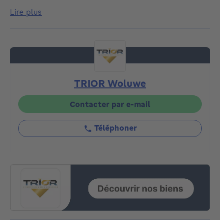
Watermael-Boitsfort, apprécié pour son
lire plus
environnement résidentiel, verdoyant et sa proximité
immédiate des facilités, des transports et de la forêt
de Soignes. Développant 180 m², cette habitation
séduira par ses volumes généreux, sa belle luminosité
et son atmosphère chaleureuse. Au rez-de-chaussée :
hall d’entrée, vaste salon (50m2) baigné de lumière,
TRIOR Woluwe
salle à manger (15m2) ainsi qu’une cuisine semi-
ouverte entièrement équipée (10m2) avec accès
direct à la terrasse et au jardin orientés sud-ouest
Contacter par e-mail
(55m2), parfaits pour profiter des journées
ensoleillées. Une élégante verrière apporte un cachet
Téléphoner
unique à l’ensemble et crée un véritable puits de
lumière au cœur des espaces de vie. Au 1er étage :
deux spacieuses chambres (15/15m2) ainsi qu’une
salle de douche. Au 2e étage : magnifique suite
parentale comprenant une chambre confortable, une
salle de bains privative et un espace pouvant
accueillir un dressing. Au sous-sol : cave et espace
buanderie offrant de précieux rangements