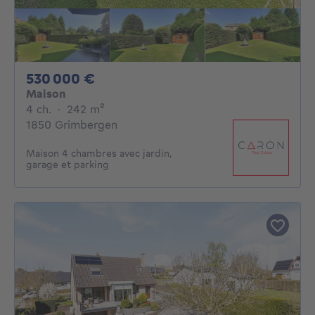
530000€
530 000 €
Maison
4 chambres
mètres carrés
4 ch.
·
242
m²
1850 Grimbergen
Maison 4 chambres avec jardin,
garage et parking