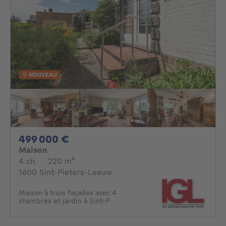
NOUVEAU
499000€
499 000 €
Maison
4 chambres
mètres carrés
4 ch.
·
220
m²
1600 Sint-Pieters-Leeuw
Maison à trois façades avec 4
chambres et jardin à Sint-P