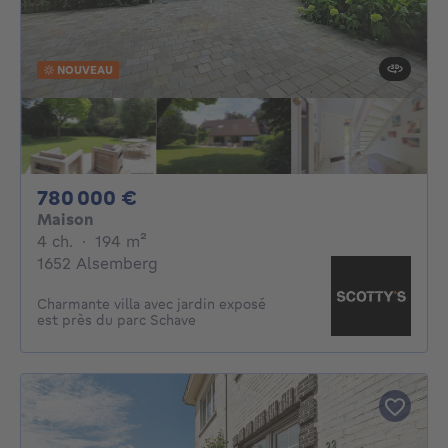
NOUVEAU
780000€
780 000 €
Maison
4 chambres
mètres carrés
4 ch.
·
194
m²
1652 Alsemberg
Charmante villa avec jardin exposé
est près du parc Schave