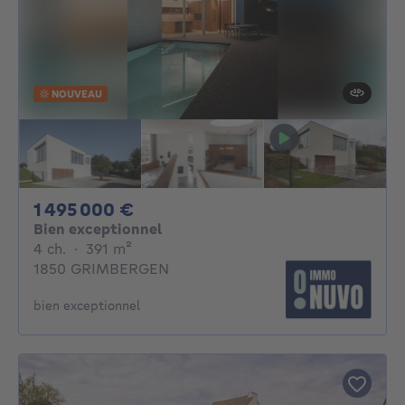
NOUVEAU
1495000€
1 495 000 €
Bien exceptionnel
4 chambres
mètres carrés
4 ch.
·
391
m²
1850 GRIMBERGEN
bien exceptionnel