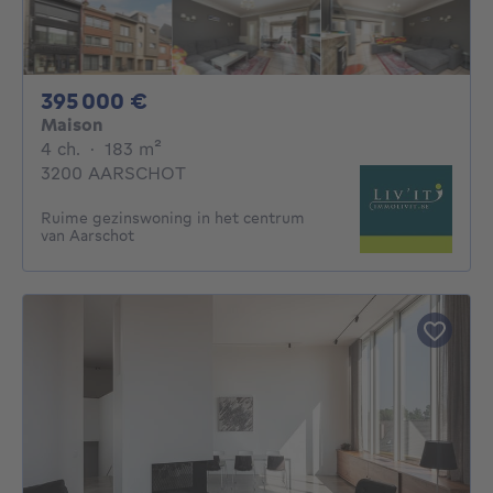
395000€
395 000 €
Maison
4 chambres
mètres carrés
4 ch.
·
183
m²
3200 AARSCHOT
Ruime gezinswoning in het centrum
van Aarschot