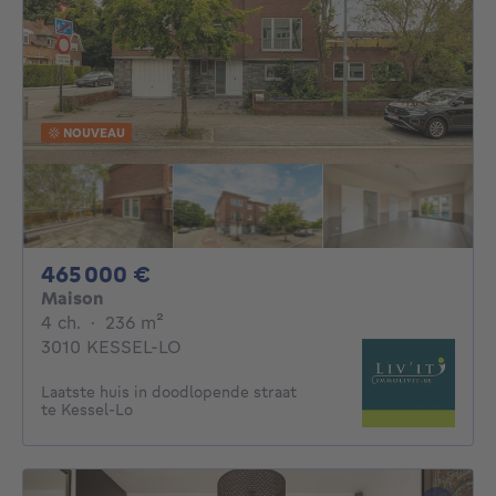
NOUVEAU
465000€
465 000 €
Maison
4 chambres
mètres carrés
4 ch.
·
236
m²
3010 KESSEL-LO
Laatste huis in doodlopende straat
te Kessel-Lo