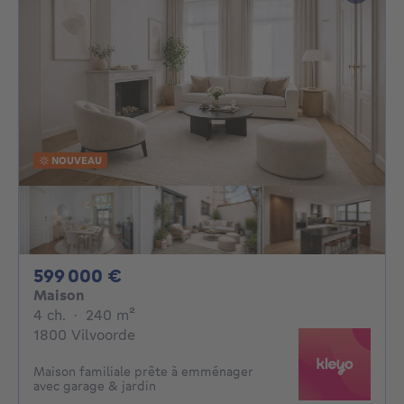
NOUVEAU
599000€
599 000 €
Maison
4 chambres
mètres carrés
4 ch.
·
240
m²
1800 Vilvoorde
Maison familiale prête à emménager
avec garage & jardin