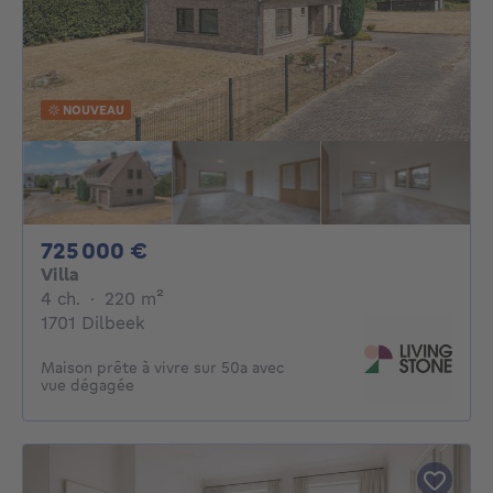
NOUVEAU
725000€
725 000 €
Villa
4 chambres
mètres carrés
4 ch.
·
220
m²
1701 Dilbeek
Maison prête à vivre sur 50a avec
vue dégagée