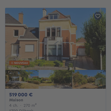
NOUVEAU
519000€
519 000 €
Maison
4 chambres
mètres carrés
4 ch.
·
270
m²
1700 Dilbeek