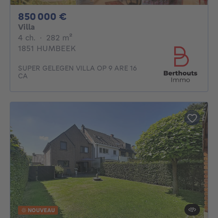
850000€
850 000 €
Villa
4 chambres
mètres carrés
4 ch.
·
282
m²
1851 HUMBEEK
SUPER GELEGEN VILLA OP 9 ARE 16
CA
NOUVEAU