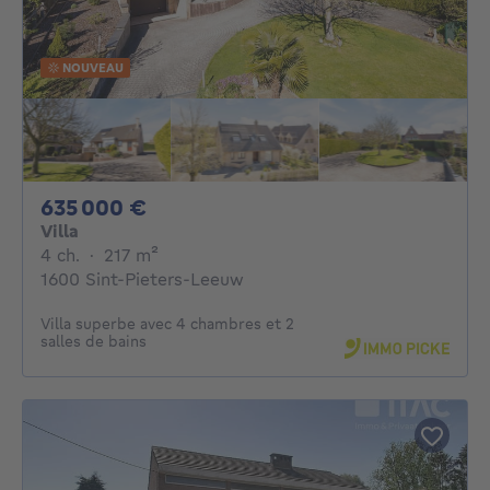
NOUVEAU
635000€
635 000 €
Villa
4 chambres
mètres carrés
4 ch.
·
217
m²
1600 Sint-Pieters-Leeuw
Villa superbe avec 4 chambres et 2
salles de bains