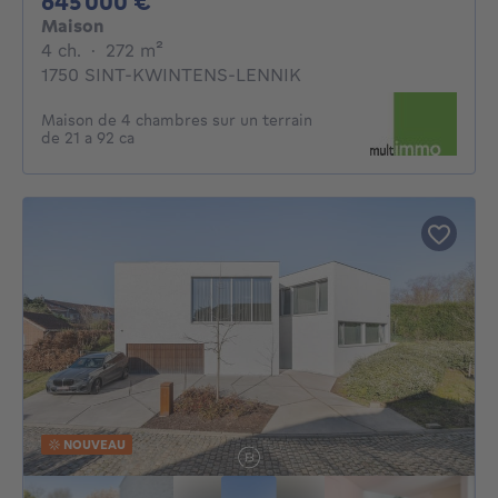
645000€
645 000 €
Maison
4 chambres
mètres carrés
4 ch.
·
272
m²
1750 SINT-KWINTENS-LENNIK
Maison de 4 chambres sur un terrain
de 21 a 92 ca
NOUVEAU