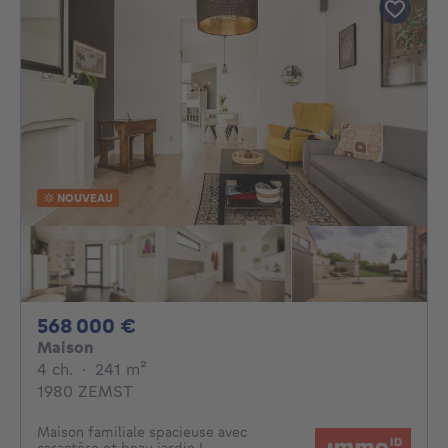
NOUVEAU
568000€
568 000 €
Maison
4 chambres
mètres carrés
4 ch.
·
241
m²
1980 ZEMST
Maison familiale spacieuse avec
caractère et beau jardin !