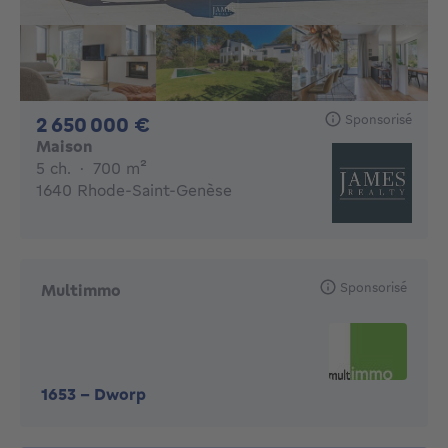
Sponsorisé
2650000€
2 650 000 €
Maison
5 chambres
mètres carrés
5 ch.
·
700
m²
1640 Rhode-Saint-Genèse
Sponsorisé
Multimmo
1653
-
Dworp