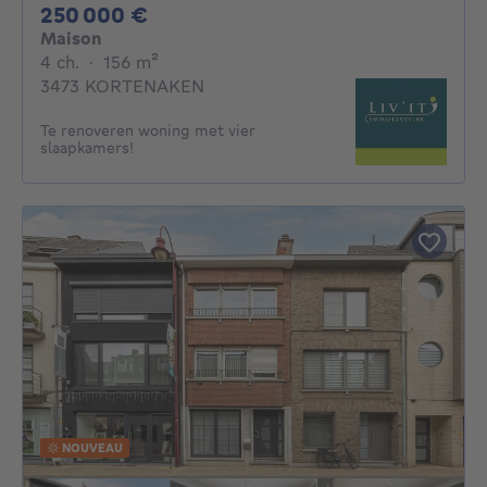
250000€
250 000 €
Maison
4 chambres
mètres carrés
4 ch.
·
156
m²
3473 KORTENAKEN
Te renoveren woning met vier
slaapkamers!
NOUVEAU