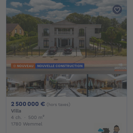
NOUVEAU
NOUVELLE CONSTRUCTION
2500000€
2 500 000 €
(hors taxes)
Villa
4 chambres
mètres carrés
4 ch.
·
500
m²
1780 Wemmel