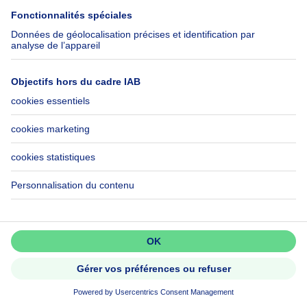
Maison villageoise
NOUVEAU
Ne passez pas à côté!
Créez une alerte pour découvrir
les nouvelles annonces en premier.
569000€
569 000 €
Activer l'alerte
Maison