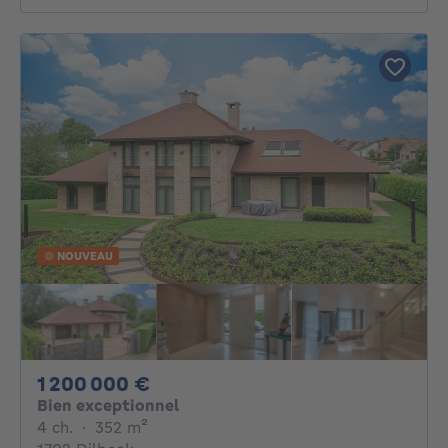
NOUVEAU
1200000€
1 200 000 €
Bien exceptionnel
4 chambres
mètres carrés
4 ch.
·
352
m²