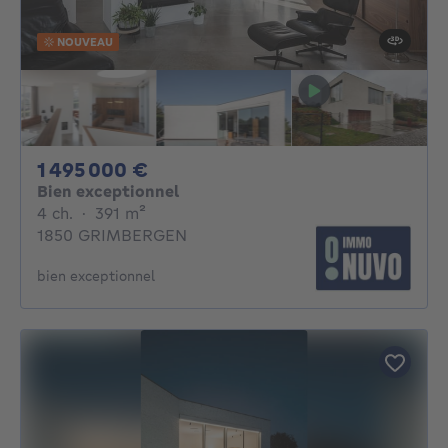
NOUVEAU
1495000€
1 495 000 €
Bien exceptionnel
4 chambres
mètres carrés
4 ch.
·
391
m²
1850 GRIMBERGEN
bien exceptionnel