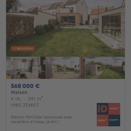
NOUVEAU
568000€
568 000 €
Maison
4 chambres
mètres carrés
4 ch.
·
241
m²
1980 ZEMST
Maison familiale spacieuse avec
caractère et beau jardin !