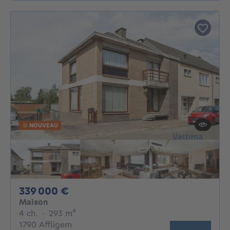
NOUVEAU
339000€
339 000 €
Maison
4 chambres
mètres carrés
4 ch.
·
293
m²
1790 Affligem