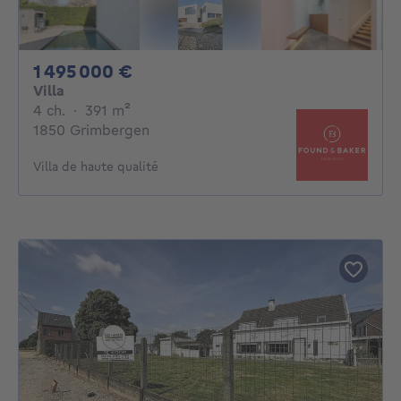
1495000€
1 495 000 €
Villa
4 chambres
mètres carrés
4 ch.
·
391
m²
1850 Grimbergen
Villa de haute qualité