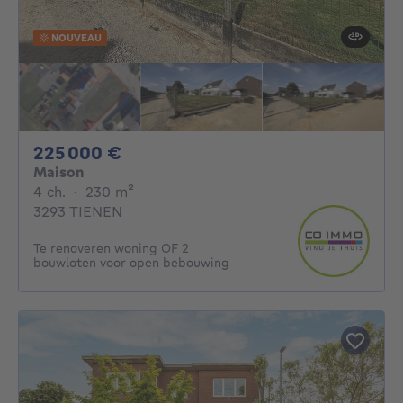
NOUVEAU
225000€
225 000 €
Maison
4 chambres
mètres carrés
4 ch.
·
230
m²
3293 TIENEN
Te renoveren woning OF 2
bouwloten voor open bebouwing