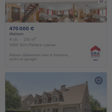
470000€
470 000 €
Maison
4 chambres
mètres carrés
4 ch.
·
215
m²
1600 Sint-Pieters-Leeuw
Maison idéalement avec 4 chambre,
jardin et garage!