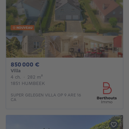
NOUVEAU
850000€
850 000 €
Villa
4 chambres
mètres carrés
4 ch.
·
282
m²
1851 HUMBEEK
SUPER GELEGEN VILLA OP 9 ARE 16
CA