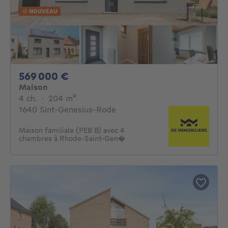
NOUVEAU
569000€
569 000 €
Maison
4 chambres
mètres carrés
4 ch.
·
204
m²
1640 Sint-Genesius-Rode
Maison familiale (PEB B) avec 4
chambres à Rhode-Saint-Gen�