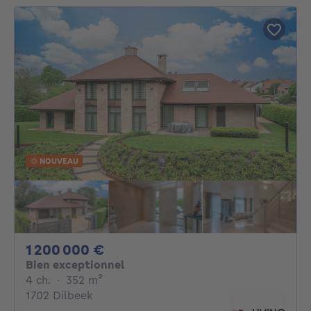
NOUVEAU
1200000€
1 200 000 €
Bien exceptionnel
4 chambres
mètres carrés
4 ch.
·
352
m²
1702 Dilbeek