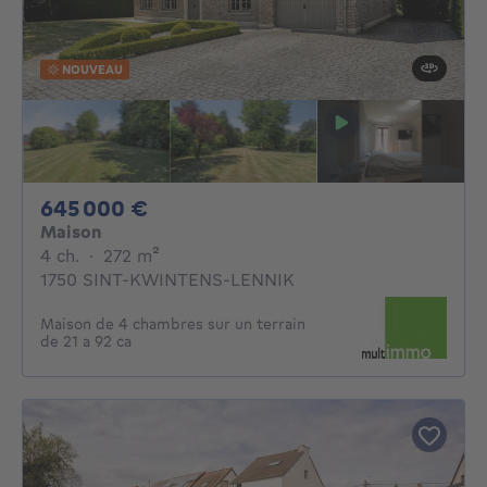
NOUVEAU
645000€
645 000 €
Maison
4 chambres
mètres carrés
4 ch.
·
272
m²
1750 SINT-KWINTENS-LENNIK
Maison de 4 chambres sur un terrain
de 21 a 92 ca