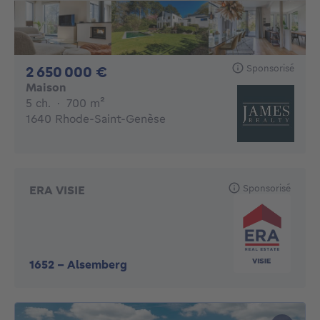
Sponsorisé
2650000€
2 650 000 €
Maison
5 chambres
mètres carrés
5 ch.
·
700
m²
1640 Rhode-Saint-Genèse
Sponsorisé
ERA VISIE
1652
-
Alsemberg