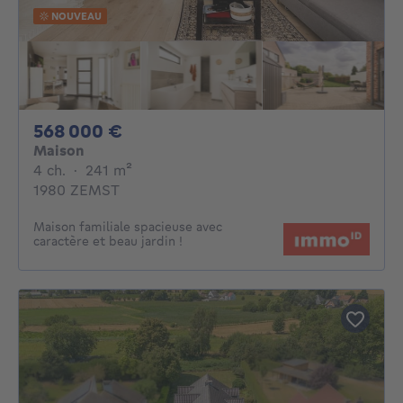
NOUVEAU
568000€
568 000 €
Maison
4 chambres
mètres carrés
4 ch.
·
241
m²
1980 ZEMST
Maison familiale spacieuse avec
caractère et beau jardin !