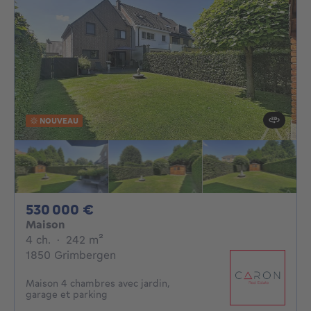
NOUVEAU
530000€
530 000 €
Maison
4 chambres
mètres carrés
4 ch.
·
242
m²
1850 Grimbergen
Maison 4 chambres avec jardin,
garage et parking