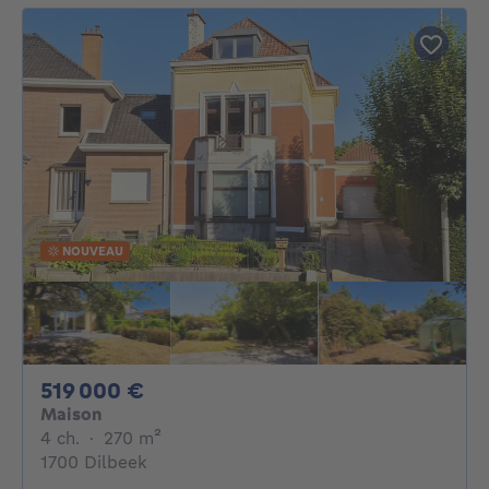
NOUVEAU
519000€
519 000 €
Maison
4 chambres
mètres carrés
4 ch.
·
270
m²
1700 Dilbeek