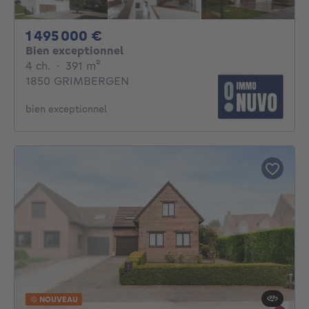
1495000€
1 495 000 €
Bien exceptionnel
4 chambres
mètres carrés
4 ch.
·
391
m²
1850 GRIMBERGEN
bien exceptionnel
NOUVEAU