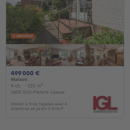
NOUVEAU
499000€
499 000 €
Maison
4 chambres
mètres carrés
4 ch.
·
220
m²
1600 Sint-Pieters-Leeuw
Maison à trois façades avec 4
chambres et jardin à Sint-P