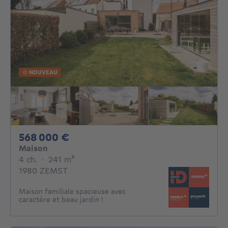
NOUVEAU
568000€
568 000 €
Maison
4 chambres
mètres carrés
4 ch.
·
241
m²
1980 ZEMST
Maison familiale spacieuse avec
caractère et beau jardin !