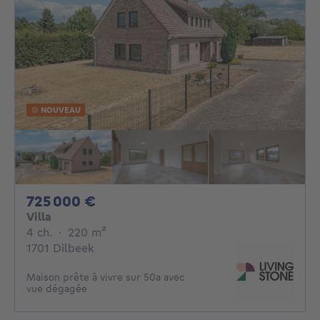
NOUVEAU
725000€
725 000 €
Villa
4 chambres
mètres carrés
4 ch.
·
220
m²
1701 Dilbeek
Maison prête à vivre sur 50a avec
vue dégagée