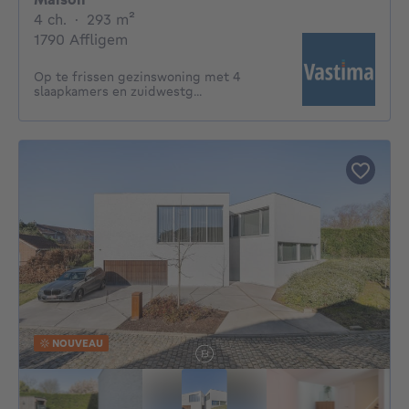
4 chambres
mètres carrés
4 ch.
·
293
m²
1790 Affligem
Op te frissen gezinswoning met 4
slaapkamers en zuidwestg...
NOUVEAU