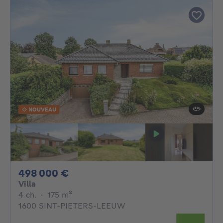
NOUVEAU
498000€
498 000 €
Villa
4 chambres
mètres carrés
4 ch.
·
175
m²
1600 SINT-PIETERS-LEEUW