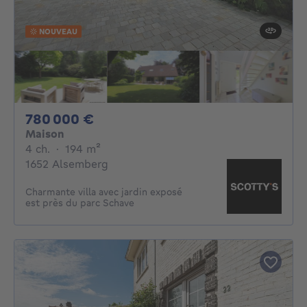
NOUVEAU
780000€
780 000 €
Maison
4 chambres
mètres carrés
4 ch.
·
194
m²
1652 Alsemberg
Charmante villa avec jardin exposé
est près du parc Schave