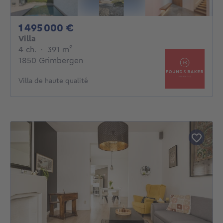
1495000€
1 495 000 €
Villa
4 chambres
mètres carrés
4 ch.
·
391
m²
1850 Grimbergen
Villa de haute qualité