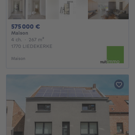
575000€
575 000 €
Maison
4 chambres
mètres carrés
4 ch.
·
267
m²
1770 LIEDEKERKE
Maison