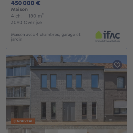
450000€
450 000 €
Maison
4 chambres
mètres carrés
4 ch.
·
180
m²
3090 Overijse
Maison avec 4 chambres, garage et
jardin
NOUVEAU