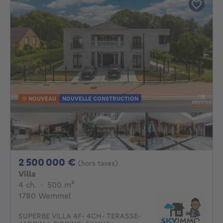
NOUVEAU
NOUVELLE CONSTRUCTION
2500000€
2 500 000 €
(hors taxes)
Villa
4 chambres
mètres carrés
4 ch.
·
500
m²
1780 Wemmel
SUPERBE VILLA 4F- 4CH- TERASSE-