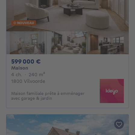
NOUVEAU
599000€
599 000 €
Maison
4 chambres
mètres carrés
4 ch.
·
240
m²
1800 Vilvoorde
Maison familiale prête à emménager
avec garage & jardin