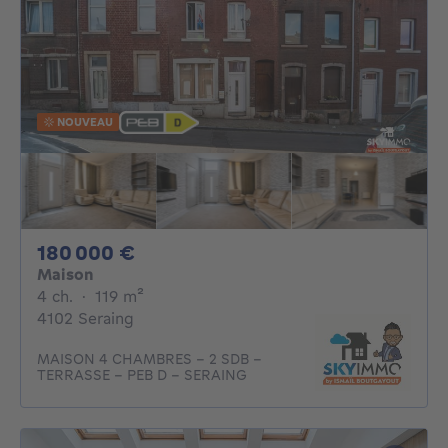
NOUVEAU
180000€
180 000 €
Maison
4 chambres
mètres carrés
4 ch.
·
119
m²
4102 Seraing
MAISON 4 CHAMBRES - 2 SDB -
TERRASSE - PEB D - SERAING