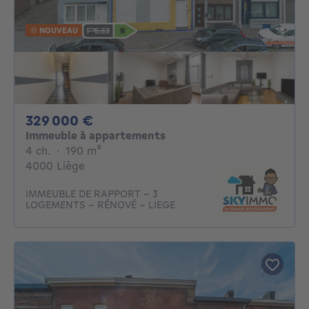
NOUVEAU
329000€
329 000 €
Immeuble à appartements
4 chambres
mètres carrés
4 ch.
·
190
m²
4000 Liège
IMMEUBLE DE RAPPORT - 3
LOGEMENTS - RÉNOVÉ - LIEGE