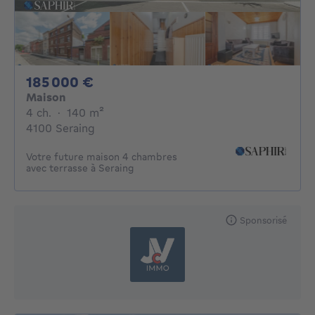
185000€
185 000 €
Maison
4 chambres
mètres carrés
4 ch.
·
140
m²
4100 Seraing
Votre future maison 4 chambres
avec terrasse à Seraing
Sponsorisé