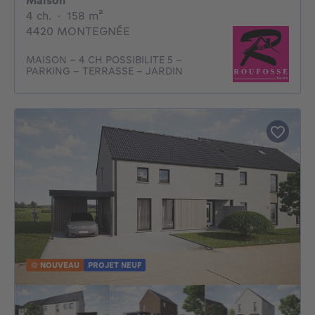
Maison
4 chambres
mètres carrés
4 ch.
·
158
m²
4420 MONTEGNÉE
MAISON - 4 CH POSSIBILITE 5 -
PARKING - TERRASSE - JARDIN
NOUVEAU
PROJET NEUF