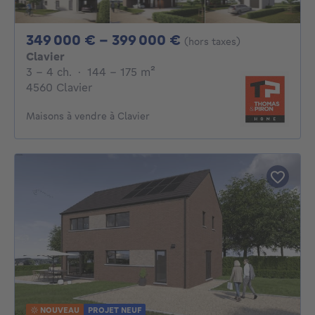
De 349000€ À 39
349 000 € - 399 000 €
(hors taxes)
Clavier
3 - 4 Chambres
mètres carrés
3 - 4 ch.
·
144 - 175
m²
4560 Clavier
Maisons à vendre à Clavier
NOUVEAU
PROJET NEUF