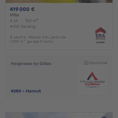
419000€
419 000 €
Villa
4 chambres
mètres carrés
4 ch.
·
152
m²
4100 Seraing
À vendre : Maison 4ch, jardin de
1.200 m², garage 5 voitur
Sponsorisé
Houpresse by Gilles
4280
-
Hannut