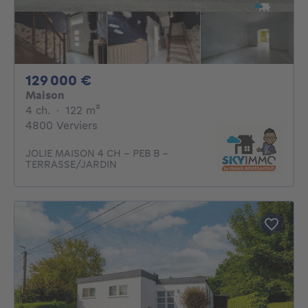
129000€
129 000 €
Maison
4 chambres
mètres carrés
4 ch.
·
122
m²
4800 Verviers
JOLIE MAISON 4 CH - PEB B -
TERRASSE/JARDIN