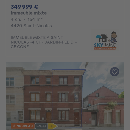
349999€
349 999 €
Immeuble mixte
4 chambres
mètres carrés
4 ch.
·
154
m²
4420 Saint-Nicolas
IMMEUBLE MIXTE A SAINT
NICOLAS -4 CH- JARDIN-PEB D -
CE CONF
NOUVEAU