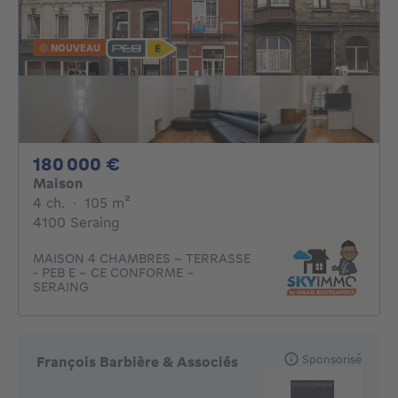
NOUVEAU
180000€
180 000 €
Maison
4 chambres
mètres carrés
4 ch.
·
105
m²
4100 Seraing
MAISON 4 CHAMBRES - TERRASSE
- PEB E - CE CONFORME -
SERAING
Sponsorisé
François Barbière & Associés