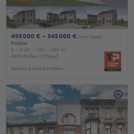
De 495000€ À 54
495 000 € - 545 000 €
(hors taxes)
Polleur
3 - 4 Chambres
mètres carrés
3 - 4 ch.
·
162 - 200
m²
4910 Polleur (Theux)
Maisons à vendre à Polleur