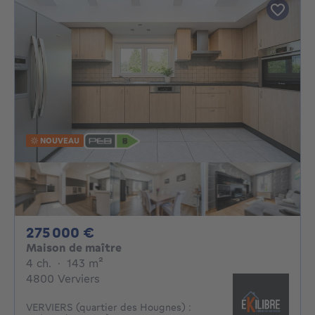
NOUVEAU
275000€
275 000 €
Maison de maître
4 chambres
mètres carrés
4 ch.
·
143
m²
4800 Verviers
VERVIERS (quartier des Hougnes) :