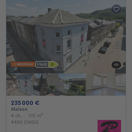
NOUVEAU
235000€
235 000 €
Maison
4 chambres
mètres carrés
4 ch.
·
170
m²
4480 ENGIS