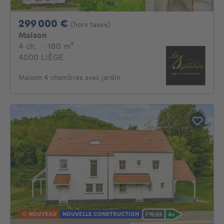
299000€
299 000 €
(hors taxes)
Maison
4 chambres
mètres carrés
4 ch.
·
180
m²
4000 LIÈGE
Maison 4 chambres avec jardin
NOUVEAU
NOUVELLE CONSTRUCTION