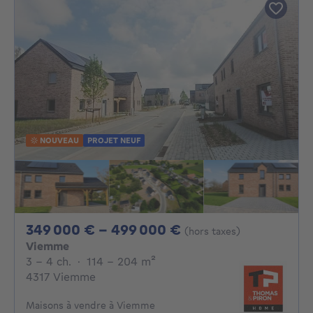
NOUVEAU
PROJET NEUF
De 349000€ À 49
349 000 € - 499 000 €
(hors taxes)
Viemme
3 - 4 Chambres
mètres carrés
3 - 4 ch.
·
114 - 204
m²
4317 Viemme
Maisons à vendre à Viemme