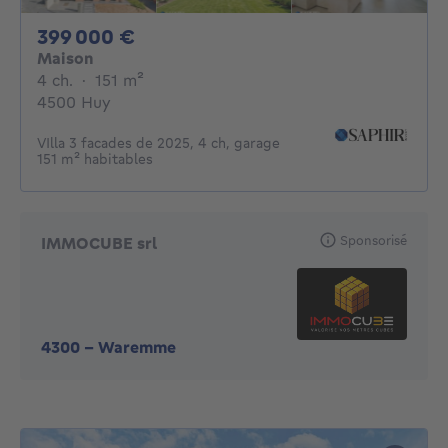
399000€
399 000 €
Maison
4 chambres
mètres carrés
4 ch.
·
151
m²
4500 Huy
VIlla 3 facades de 2025, 4 ch, garage
151 m² habitables
Sponsorisé
IMMOCUBE srl
4300
-
Waremme