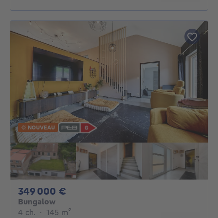
NOUVEAU
349000€
349 000 €
Bungalow
4 chambres
mètres carrés
4 ch.
·
145
m²