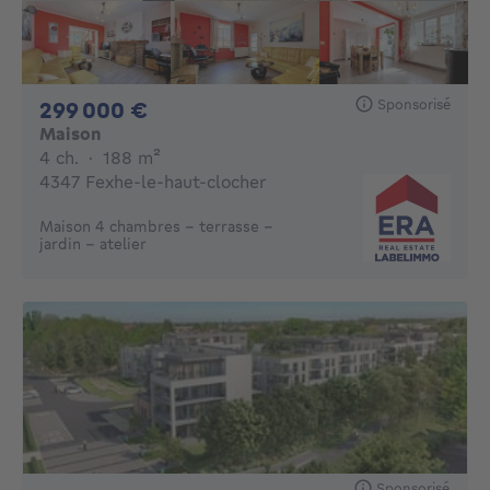
Sponsorisé
299000€
299 000 €
Maison
4 chambres
mètres carrés
4 ch.
·
188
m²
4347 Fexhe-le-haut-clocher
Maison 4 chambres - terrasse -
jardin - atelier
Sponsorisé