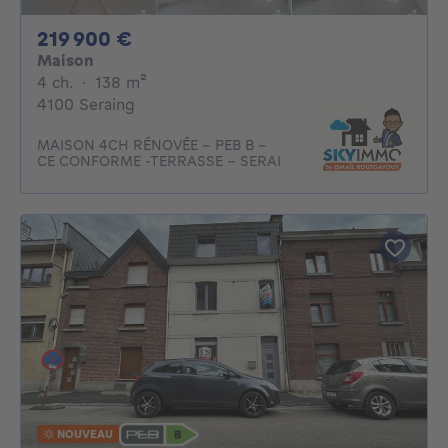
219900€
219 900 €
Maison
4 chambres
mètres carrés
4 ch.
·
138
m²
4100 Seraing
MAISON 4CH RÉNOVÉE - PEB B -
CE CONFORME -TERRASSE - SERAI
NOUVEAU