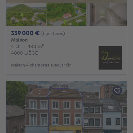
339000€
339 000 €
(hors taxes)
Maison
4 chambres
mètres carrés
4 ch.
·
180
m²
4000 LIÈGE
Maison 4 chambres avec jardin