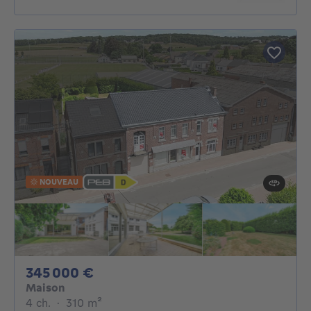
NOUVEAU
345000€
345 000 €
Maison
4 chambres
mètres carrés
4 ch.
·
310
m²