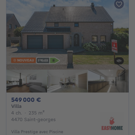
NOUVEAU
549000€
549 000 €
Villa
4 chambres
mètres carrés
4 ch.
·
235
m²
4470 Saint-georges
Villa Prestige avec Piscine