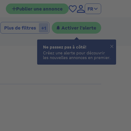
Publier une annonce
FR
hambres
mbres
Plus de filtres
Activer l'alerte
+1
Ne passez pas à côté!
Créez une alerte pour découvrir
les nouvelles annonces en premier.