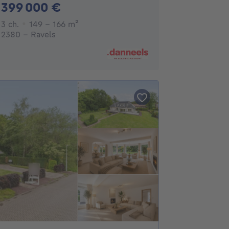
399000€
399 000 €
3 chambres
mètres carrés
3 ch.
149 - 166
m²
2380 - Ravels