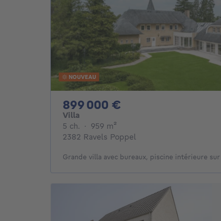
NOUVEAU
899000€
899 000 €
Villa
5 chambres
mètres carrés
5 ch.
·
959
m²
2382 Ravels Poppel
Grande villa avec bureaux, piscine intérieure sur