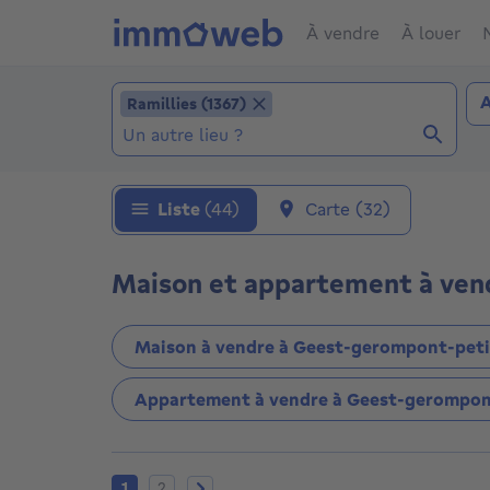
À vendre
À louer
Ajouter un lieu
Ty
Ramillies (1367)
A
Ramillies (1367)
Localité (Localités déjà sélectionnées: Ramill
Liste
(44)
Carte
(32)
Maison et appartement à vend
Maison à vendre à Geest-gerompont-peti
Appartement à vendre à Geest-gerompont
Page actuelle
Page 2
Page suivante
1
2