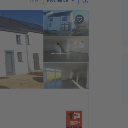
A
Pertinence
Trier :