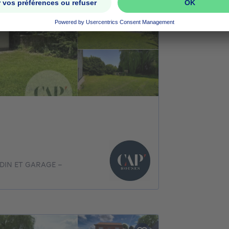
0€ + 1100€ par mois
RDIN ET GARAGE -