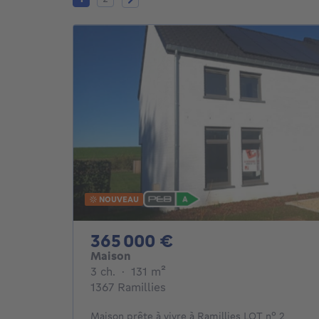
NOUVEAU
365000€
365 000 €
Maison
3 chambres
mètres carrés
3 ch.
·
131
m²
1367 Ramillies
Maison prête à vivre à Ramillies LOT n° 2