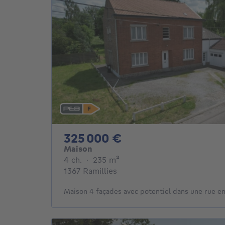
325000€
325 000 €
Maison
4 chambres
mètres carrés
4 ch.
·
235
m²
1367 Ramillies
Maison 4 façades avec potentiel dans une rue en