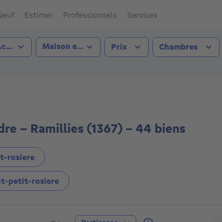
Neuf
Estimer
Professionnels
Services
pe de transaction
Type de bien
cheter
Maison et appartement
Prix
Chambres
ies (1367))
re - Ramillies (1367) - 44 biens
t-rosiere
-petit-rosiere