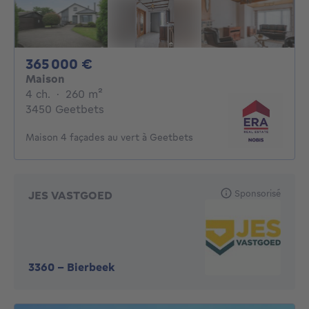
365000€
365 000 €
Maison
4 chambres
mètres carrés
4 ch.
·
260
m²
3450 Geetbets
Maison 4 façades au vert à Geetbets
Sponsorisé
JES VASTGOED
3360
-
Bierbeek