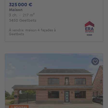
325000€
325 000 €
Maison
3 chambres
mètres carrés
3 ch.
·
217
m²
3450 Geetbets
À vendre: maison 4 façades à
Geetbets
NOUVEAU