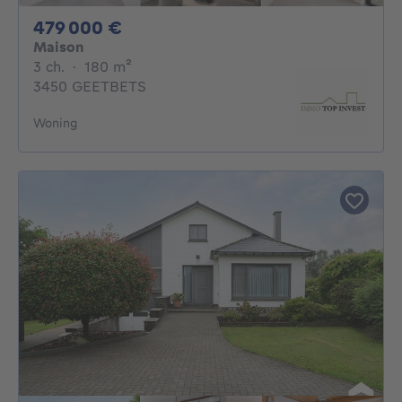
479000€
479 000 €
Maison
3 chambres
mètres carrés
3 ch.
·
180
m²
3450 GEETBETS
Woning