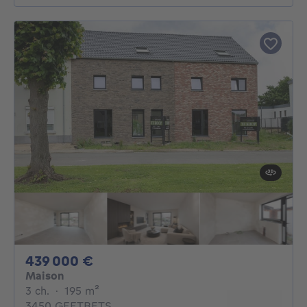
439000€
439 000 €
Maison
3 chambres
mètres carrés
3 ch.
·
195
m²
3450 GEETBETS