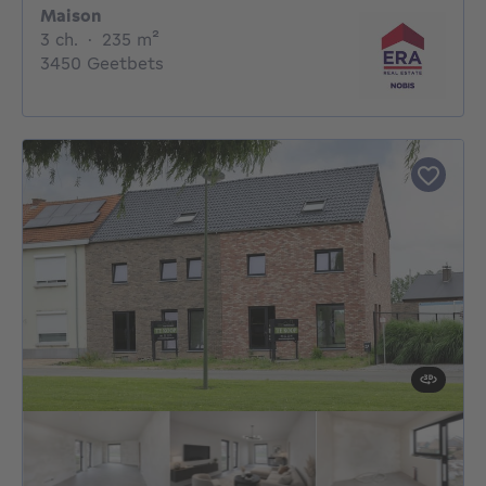
Maison
3 chambres
mètres carrés
3 ch.
·
235
m²
3450 Geetbets