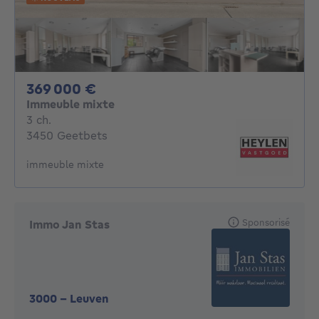
369000€
369 000 €
Immeuble mixte
3 chambres
3 ch.
3450 Geetbets
immeuble mixte
Sponsorisé
Immo Jan Stas
3000
-
Leuven