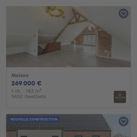
Maison
269000€
269 000 €
1 chambre
mètres carrés
1 ch.
· 143
m²
3450 Geetbets
NOUVELLE CONSTRUCTION