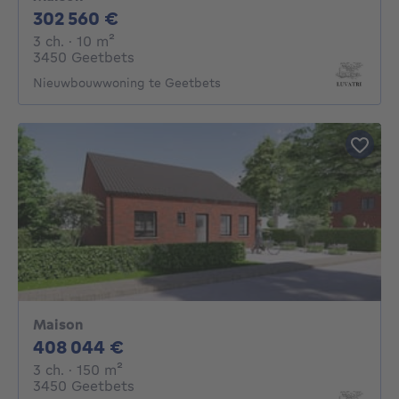
302560€
302 560 €
3 chambres
mètres carrés
3 ch.
· 10
m²
3450 Geetbets
Nieuwbouwwoning te Geetbets
Maison
408044€
408 044 €
3 chambres
mètres carrés
3 ch.
· 150
m²
3450 Geetbets