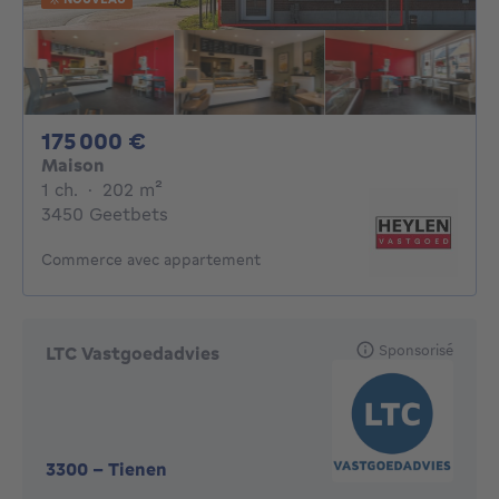
175000€
175 000 €
Maison
1 chambre
mètres carrés
1 ch.
·
202
m²
3450 Geetbets
Commerce avec appartement
Sponsorisé
LTC Vastgoedadvies
3300
-
Tienen