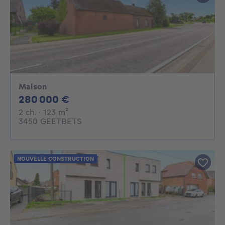
Maison
280000€
280 000 €
2 chambres
mètres carrés
2 ch.
· 123
m²
3450 GEETBETS
NOUVELLE CONSTRUCTION