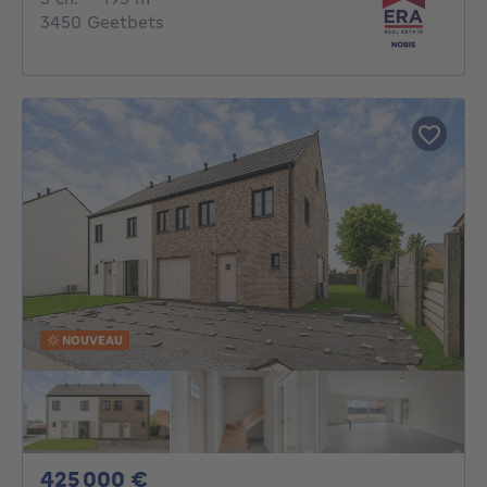
3450 Geetbets
NOUVEAU
425000€
425 000 €