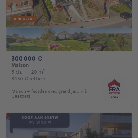
NOUVEAU
300000€
300 000 €
Maison
3 chambres
mètres carrés
3 ch.
·
120
m²
3450 Geetbets
Maison 4 façades avec grand jardin à
Geetbets