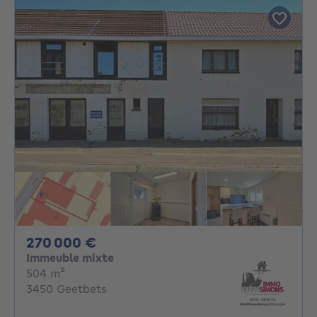
270000€
270 000 €
Immeuble mixte
mètres carrés
504
m²
3450 Geetbets