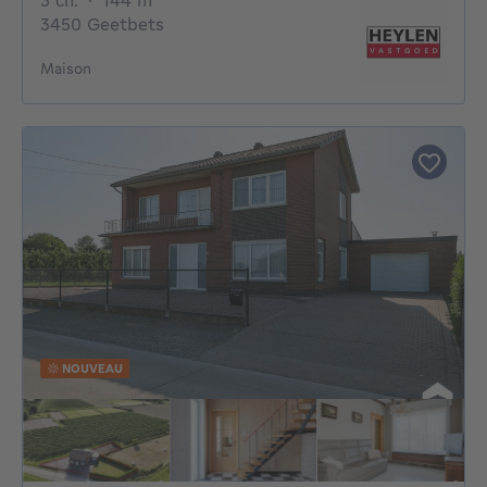
3 ch.
·
144
m²
3450 Geetbets
Maison
NOUVEAU