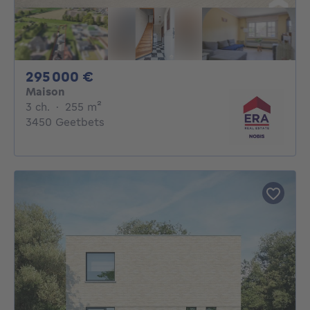
295000€
295 000 €
Maison
3 chambres
mètres carrés
3 ch.
·
255
m²
3450 Geetbets