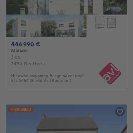
446990€
446 990 €
Maison
3 chambres
3 ch.
3450 Geetbets
Nieuwbouwwoning Bergeindenstraat
57a 3454 Geetbets (Rummen)
NOUVEAU