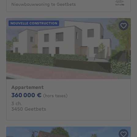
Nieuwbouwwoning te Geetbets
NOUVELLE CONSTRUCTION
Appartement
360000€
360 000 €
(hors taxes)
3 chambres
3 ch.
3450 Geetbets