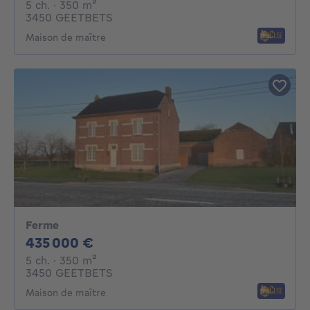
5 chambres
mètres carrés
5 ch.
· 350
m²
3450 GEETBETS
Maison de maître
Ferme
435000€
435 000 €
5 chambres
mètres carrés
5 ch.
· 350
m²
3450 GEETBETS
Maison de maître