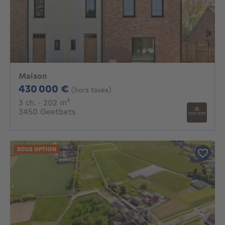
Maison
430000€
430 000 €
(hors taxes)
3 chambres
mètres carrés
3 ch.
· 202
m²
3450 Geetbets
SOUS OPTION