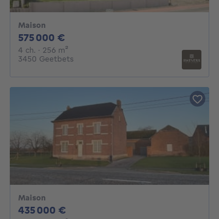
Maison
575000€
575 000 €
4 chambres
mètres carrés
4 ch.
· 256
m²
3450 Geetbets
Maison
435000€
435 000 €