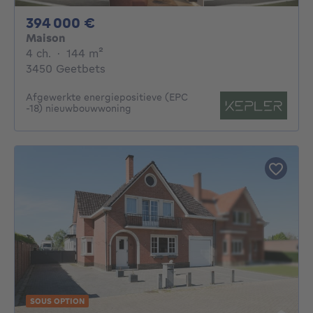
394000€
394 000 €
Maison
4 chambres
mètres carrés
4 ch.
·
144
m²
3450 Geetbets
Afgewerkte energiepositieve (EPC
-18) nieuwbouwwoning
SOUS OPTION