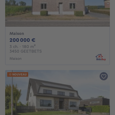
Maison
200000€
200 000 €
3 chambres
mètres carrés
3 ch.
· 180
m²
3450 GEETBETS
Maison
NOUVEAU