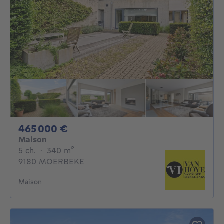
465000€
465 000 €
Maison
5 chambres
mètres carrés
5 ch.
·
340
m²
9180 MOERBEKE
Maison