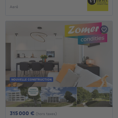
Aeré
NOUVELLE CONSTRUCTION
315000€
315 000 €
(hors taxes)