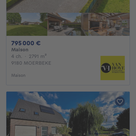
795000€
795 000 €
Maison
4 chambres
mètres carrés
4 ch.
·
2791
m²
9180 MOERBEKE
Maison