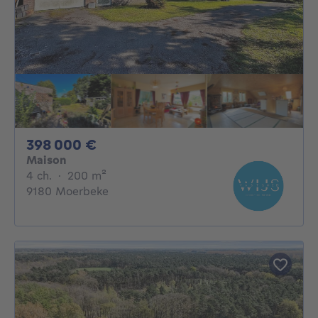
398000€
398 000 €
Maison
4 chambres
mètres carrés
4 ch.
·
200
m²
9180 Moerbeke