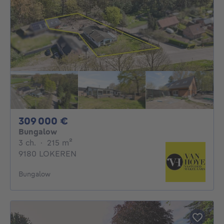
309000€
309 000 €
Bungalow
3 chambres
mètres carrés
3 ch.
·
215
m²
9180 LOKEREN
Bungalow