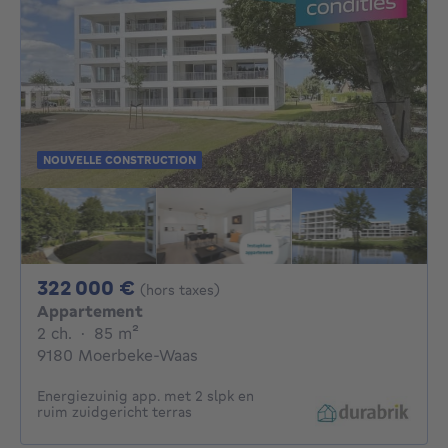
NOUVELLE CONSTRUCTION
322000€
322 000 €
(hors taxes)
Appartement
2 chambres
mètres carrés
2 ch.
·
85
m²
9180 Moerbeke-Waas
Energiezuinig app. met 2 slpk en
ruim zuidgericht terras