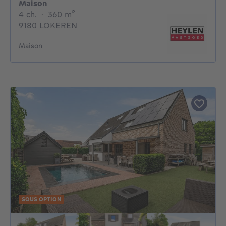
Maison
4 chambres
mètres carrés
4 ch.
·
360
m²
9180 LOKEREN
Maison
SOUS OPTION