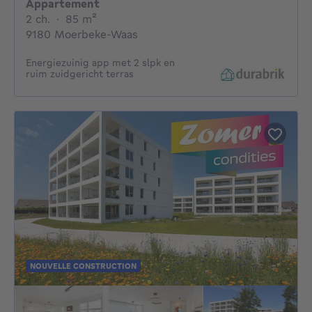
Appartement
2 chambres
mètres carrés
2 ch.
·
85
m²
9180 Moerbeke-Waas
Energiezuinig app met 2 slpk en
ruim zuidgericht terras
NOUVELLE CONSTRUCTION