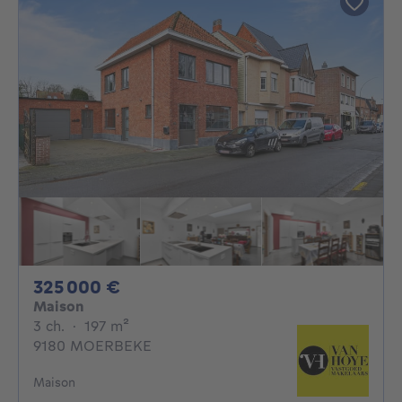
325000€
325 000 €
Maison
3 chambres
mètres carrés
3 ch.
·
197
m²
9180 MOERBEKE
Maison