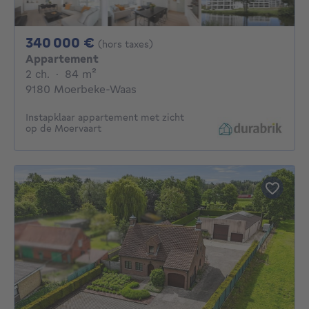
340000€
340 000 €
(hors taxes)
Appartement
2 chambres
mètres carrés
2 ch.
·
84
m²
9180 Moerbeke-Waas
Instapklaar appartement met zicht
op de Moervaart