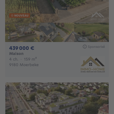
NOUVEAU
Sponsorisé
439000€
439 000 €
Maison
4 chambres
mètres carrés
4 ch.
·
159
m²
9180 Moerbeke