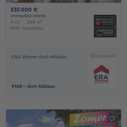
535000€
535 000 €
Immeuble mixte
4 chambres
mètres carrés
4 ch.
·
248
m²
9180 Moerbeke
Sponsorisé
ERA Wonen Sint-Niklaas
9100
-
Sint-Niklaas