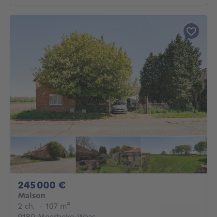
245000€
245 000 €
Maison
2 chambres
mètres carrés
2 ch.
·
107
m²
9180 Moerbeke-Waas