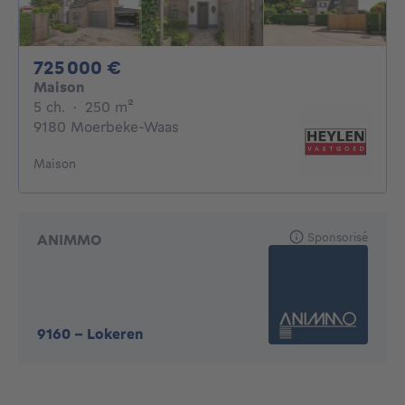
725000€
725 000 €
Maison
5 chambres
mètres carrés
5 ch.
·
250
m²
9180 Moerbeke-Waas
Maison
Sponsorisé
ANIMMO
9160
-
Lokeren