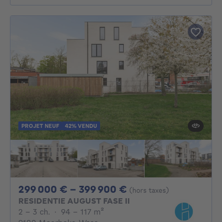
PROJET NEUF
42% VENDU
De 299000€ À 399
299 000 € - 399 900 €
(hors taxes)
RESIDENTIE AUGUST FASE II
2 - 3 Chambres
mètres carrés
2 - 3 ch.
·
94 - 117
m²