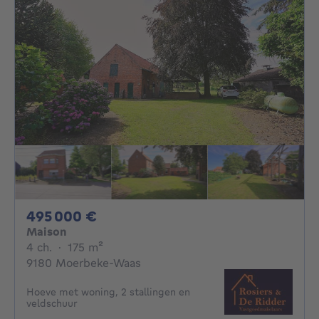
495000€
495 000 €
Maison
4 chambres
mètres carrés
4 ch.
·
175
m²
9180 Moerbeke-Waas
Hoeve met woning, 2 stallingen en
veldschuur