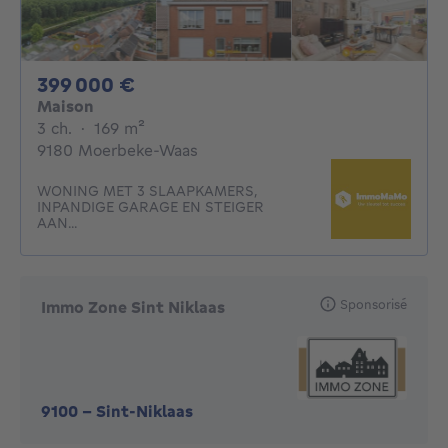
399000€
399 000 €
Maison
3 chambres
mètres carrés
3 ch.
·
169
m²
9180 Moerbeke-Waas
WONING MET 3 SLAAPKAMERS,
INPANDIGE GARAGE EN STEIGER
AAN...
Sponsorisé
Immo Zone Sint Niklaas
9100
-
Sint-Niklaas