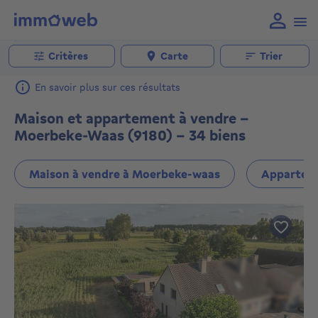
Critères
Carte
Trier
En savoir plus sur ces résultats
Maison et appartement à vendre -
Moerbeke-Waas (9180) - 34 biens
Maison à vendre à Moerbeke-waas
Apparteme