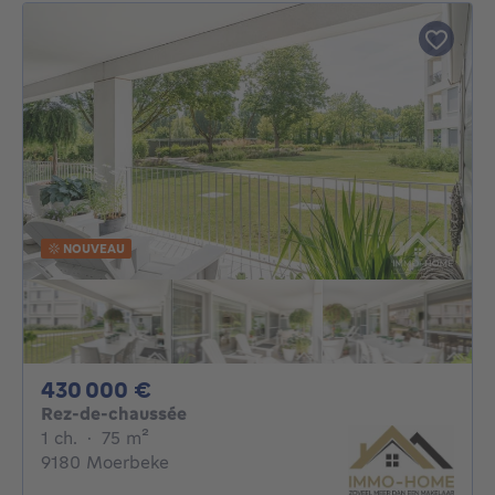
NOUVEAU
430000€
430 000 €
Rez-de-chaussée
1 chambre
mètres carrés
1 ch.
·
75
m²
9180 Moerbeke