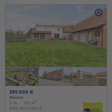
395000€
395 000 €
Maison
3 chambres
mètres carrés
3 ch.
·
170
m²
9180 MOERBEKE