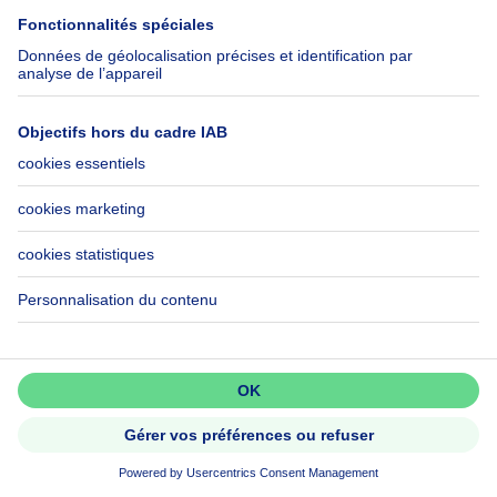
328000€
328 000 €
Appartement
2 chambres
2 ch.
9180 Moerbeke-Waas
Ne passez pas à côté!
Créez une alerte pour découvrir
les nouvelles annonces en premier.
Activer l'alerte