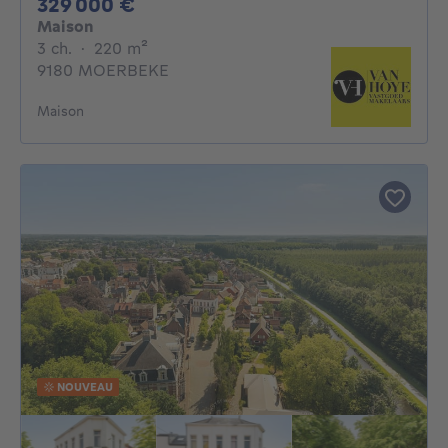
329000€
329 000 €
Maison
3 chambres
mètres carrés
3 ch.
·
220
m²
9180 MOERBEKE
Maison
NOUVEAU