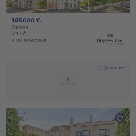
345000€
345 000 €
Maison
mètres carrés
511
m²
9180 Moerbeke
Sponsorisé