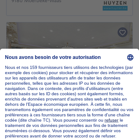
9180 Moerbeke-Waas
485000€
485 000 €
Maison