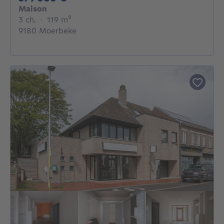
Maison
3 chambres
mètres carrés
3 ch.
·
119
m²
9180 Moerbeke