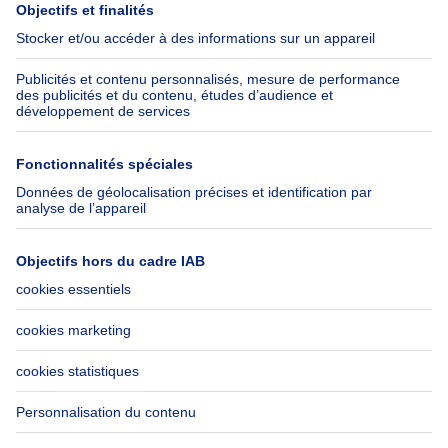
Presse
Crédit hypothécaire avec
Belfius
Emplois
Assurances
Groupe Axel Springer
Check-list déménagement
SeLoger.com
Immowelt.de
Aide
Suivez-nous
FAQ
Immoweb Blog
Fraude
Facebook
Accessibilité
X
Contactez-nous
LinkedIn
Immoweb SA © 2026 - Tous droits réservés
Conditions d'utilisation
Gestion des cookies
Vie privée
Règles de fonctionnement et de classement