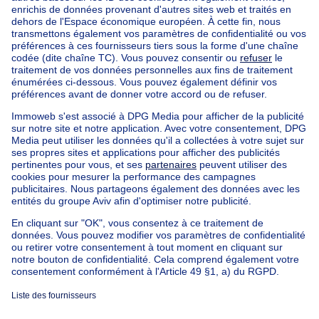
Immeuble à appartements à vendre
Maison Bel-étage à vendre
Bien exceptionnel à vendre
Ferme à vendre
Bungalow à vendre
Chalet à vendre
Château à vendre
Maison de campagne à vendre
Immeuble mixte à vendre
Autres biens à vendre
Manoir à vendre
Loft à vendre
Duplex à vendre
Kot à vendre
Penthouse à vendre
Studio à vendre
Rez-de-Chaussée à vendre
Appartement de service à vendre
Maison et appartement à vendre pas cher à Niel-bij-As
Nos maisons hors de la Belgique
Maison à vendre France
Maison à vendre Espagne
Maison à vendre Italie
Maison à vendre Luxembourg
Maison à vendre Pays-bas
À propos
Outils
Immoweb
Estimer mon bien