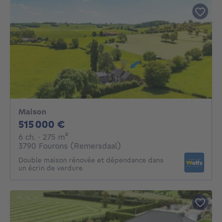
Maison
515000€
515 000 €
6 chambres
mètres carrés
6 ch.
· 275
m²
3790 Fourons (Remersdaal)
Double maison rénovée et dépendance dans
un écrin de verdure