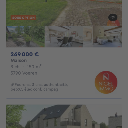
SOUS OPTION
269000€
269 000 €
Maison
3 chambres
mètres carrés
3 ch.
·
150
m²
3790 Voeren
🌾Fourons, 3 chs, authenticité,
peb:C, élec conf, campag