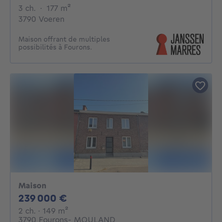
3 chambres
mètres carrés
3 ch.
·
177
m²
3790 Voeren
Maison offrant de multiples
possibilités à Fourons.
Maison
239000€
239 000 €
2 chambres
mètres carrés
2 ch.
· 149
m²
3790 Fourons- MOULAND