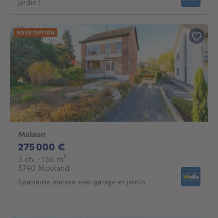
jardin !
SOUS OPTION
Maison
275000€
275 000 €
3 chambres
mètres carrés
3 ch.
· 166
m²
3790 Mouland
Spacieuse maison avec garage et jardin