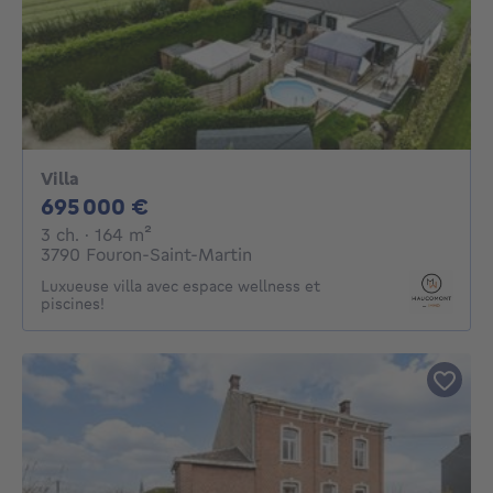
Villa
695000€
695 000 €
3 chambres
mètres carrés
3 ch.
· 164
m²
3790 Fouron-Saint-Martin
Luxueuse villa avec espace wellness et
piscines!