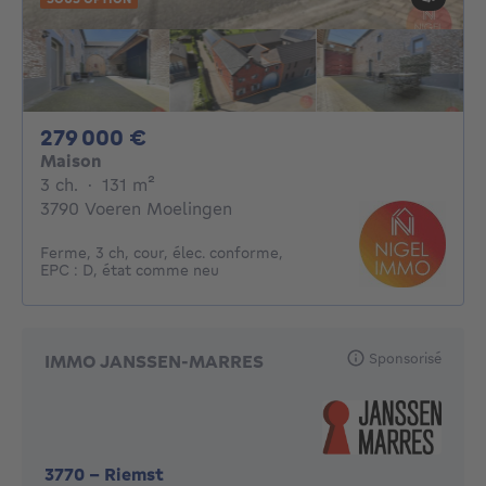
279000€
279 000 €
Maison
3 chambres
mètres carrés
3 ch.
·
131
m²
3790 Voeren Moelingen
Ferme, 3 ch, cour, élec. conforme,
EPC : D, état comme neu
Sponsorisé
IMMO JANSSEN-MARRES
3770
-
Riemst