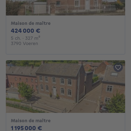
Maison de maître
424000€
424 000 €
5 chambres
mètres carrés
5 ch.
· 327
m²
3790 Voeren
Maison de maître
1195000€
1 195 000 €