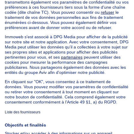
Maison à vendre Moelingen
Maison à vendre Mouland
Maison à vendre Fouron-St-Martin
Immeuble à appartements à vendre
Maison Bel-étage à vendre
Bien exceptionnel à vendre
Ferme à vendre
Bungalow à vendre
Chalet à vendre
Château à vendre
Maison de campagne à vendre
Immeuble mixte à vendre
Autres biens à vendre
Manoir à vendre
Maison à vendre pas cher à Fourons
Nos maisons hors de la Belgique
Maison à vendre France
Maison à vendre Espagne
Maison à vendre Italie
Maison à vendre Luxembourg
Maison à vendre Pays-bas
À propos
Outils
Immoweb
Estimer mon bien
Presse
Crédit hypothécaire avec
Belfius