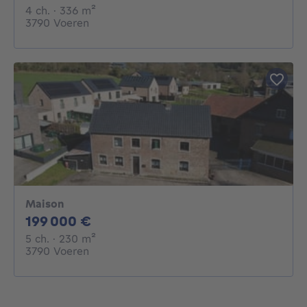
4 chambres
mètres carrés
4 ch.
· 336
m²
3790 Voeren
Maison
199000€
199 000 €
5 chambres
mètres carrés
5 ch.
· 230
m²
3790 Voeren