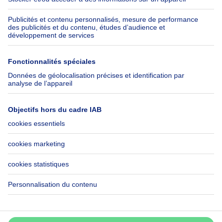
Emplois
Assurances
Groupe Axel Springer
Check-list déménagement
SeLoger.com
Immowelt.de
Aide
Suivez-nous
FAQ
Immoweb Blog
Fraude
Facebook
Accessibilité
X
Contactez-nous
LinkedIn
Immoweb SA © 2026 - Tous droits réservés
Conditions d'utilisation
Gestion des cookies
Vie privée
Règles de fonctionnement et de classement
Ne passez pas à côté!
Créez une alerte pour découvrir