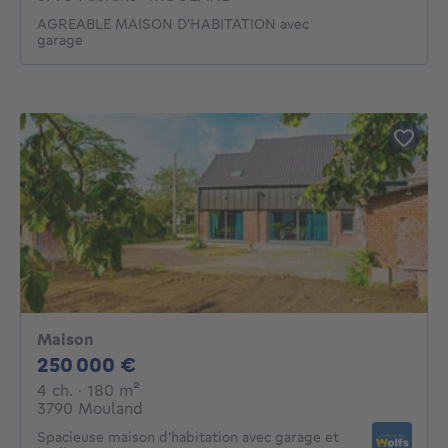
AGREABLE MAISON D'HABITATION avec
garage
Maison
250000€
250 000 €
4 chambres
mètres carrés
4 ch.
· 180
m²
3790 Mouland
Spacieuse maison d'habitation avec garage et