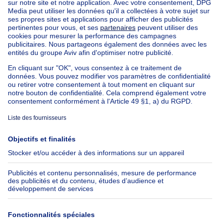
Appartements à louer pas cher
Nos biens à louer avec chambres
Appartement à vendre avec 3 chambres
Maison à vendre avec 3 chambres
Appartement à louer avec 3 chambres
Maison à louer avec 3 chambres
Appartement à louer avec 3 chambres Bruxelles-ville
À propos
Outils
Immoweb
Estimer mon bien
Presse
Crédit hypothécaire avec
Belfius
Emplois
Assurances
Groupe Axel Springer
Check-list déménagement
SeLoger.com
Immowelt.de