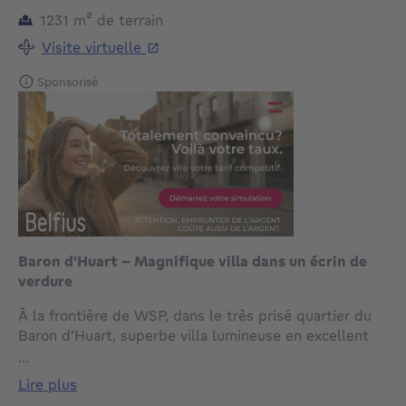
mètres carrés
1231
m²
de terrain
Visite virtuelle
Sponsorisé
Baron d'Huart - Magnifique villa dans un écrin de
verdure
À la frontière de WSP, dans le très prisé quartier du
Baron d’Huart, superbe villa lumineuse en excellent
état, érigée sur un terrain idéalement orienté de 12
...
ares 31. D'une superficie construite de +/- 670 m²,
lire plus
cette propriété séduira par ses volumes généreux, son