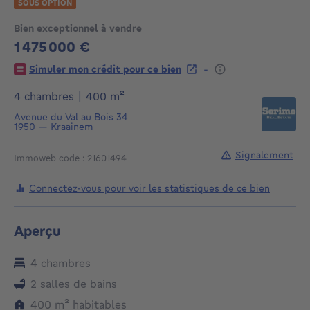
SOUS OPTION
Bien exceptionnel à vendre
1 475 000 €
1475000€
-
Simuler mon crédit pour ce bien
mètres carrés
4 chambres
|
400
m²
Avenue du Val au Bois 34
1950
—
Kraainem
Signalement
Immoweb code : 21601494
Connectez-vous pour voir les statistiques de ce bien
Aperçu
4 chambres
2 salles de bains
mètres carrés
400
m²
habitables