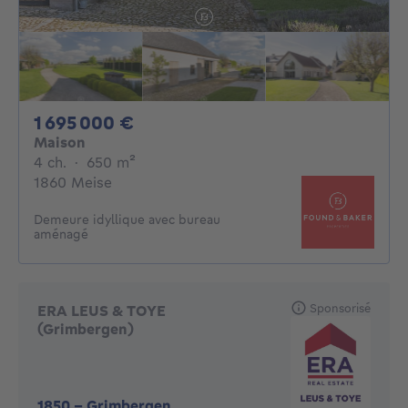
1695000€
1 695 000 €
Maison
4 chambres
mètres carrés
4 ch.
·
650
m²
1860 Meise
Demeure idyllique avec bureau
aménagé
Sponsorisé
ERA LEUS & TOYE
(Grimbergen)
1850
-
Grimbergen