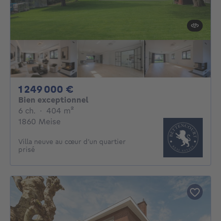
1249000€
1 249 000 €
Bien exceptionnel
6 chambres
mètres carrés
6 ch.
·
404
m²
1860 Meise
Villa neuve au cœur d’un quartier
prisé