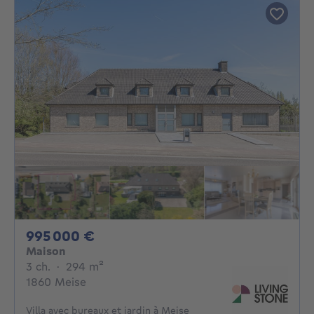
995000€
995 000 €
Maison
3 chambres
mètres carrés
3 ch.
·
294
m²
1860 Meise
Villa avec bureaux et jardin à Meise