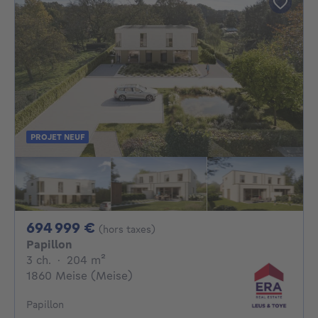
PROJET NEUF
694999€
694 999 €
(hors taxes)
Papillon
3 chambres
mètres carrés
3 ch.
·
204
m²
1860 Meise (Meise)
Papillon