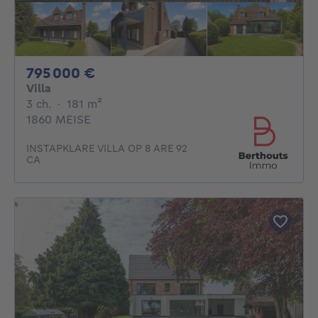
795000€
795 000 €
Villa
3 chambres
mètres carrés
3 ch.
·
181
m²
1860 MEISE
INSTAPKLARE VILLA OP 8 ARE 92
CA