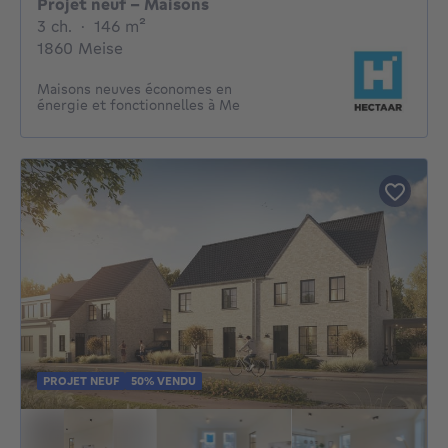
Projet neuf - Maisons
3 chambres
mètres carrés
3 ch.
·
146
m²
1860 Meise
Maisons neuves économes en
énergie et fonctionnelles à Me
PROJET NEUF
50% VENDU