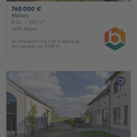
760000€
760 000 €
Maison
5 chambres
mètres carrés
5 ch.
·
247
m²
1860 Meise
Te renoveren villa met 5 slpkrs op
een perceel van 3908 m...