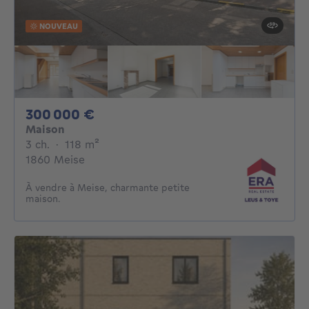
NOUVEAU
300000€
300 000 €
Maison
3 chambres
mètres carrés
3 ch.
·
118
m²
1860 Meise
À vendre à Meise, charmante petite
maison.