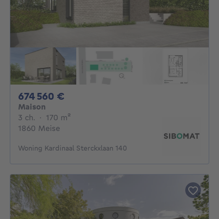
674560€
674 560 €
Maison
3 chambres
mètres carrés
3 ch.
·
170
m²
1860 Meise
Woning Kardinaal Sterckxlaan 140