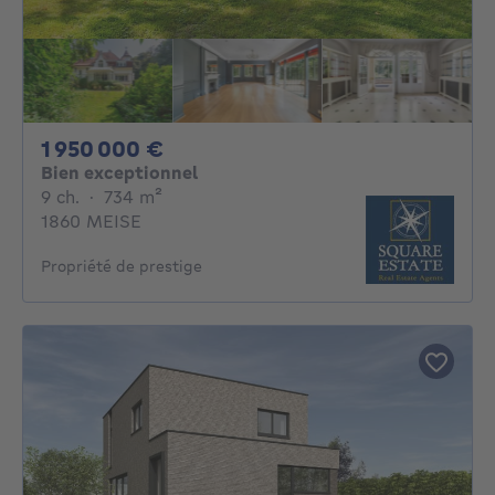
1950000€
1 950 000 €
Bien exceptionnel
9 chambres
mètres carrés
9 ch.
·
734
m²
1860 MEISE
Propriété de prestige