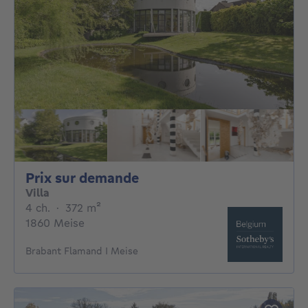
Prix sur demande
Prix sur demande
Villa
4 chambres
mètres carrés
4 ch.
·
372
m²
1860 Meise
Brabant Flamand I Meise