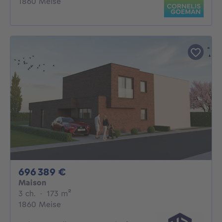
1860 Meise
696389€
696 389 €
Maison
3 chambres
mètres carrés
3 ch.
·
173
m²
1860 Meise