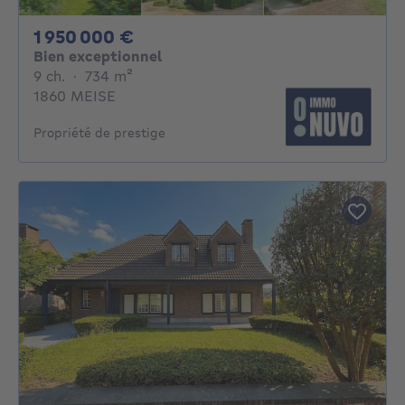
1950000€
1 950 000 €
Bien exceptionnel
9 chambres
mètres carrés
9 ch.
·
734
m²
1860 MEISE
Propriété de prestige