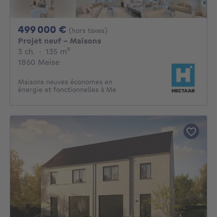
499000€
499 000 €
(hors taxes)
Projet neuf - Maisons
3 chambres
mètres carrés
3 ch.
·
135
m²
1860 Meise
Maisons neuves économes en
énergie et fonctionnelles à Me