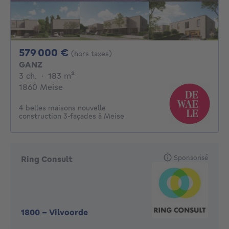
579000€
579 000 €
(hors taxes)
GANZ
3 chambres
mètres carrés
3 ch.
·
183
m²
1860 Meise
4 belles maisons nouvelle
construction 3-façades à Meise
Sponsorisé
Ring Consult
1800
-
Vilvoorde