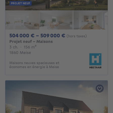
PROJET NEUF
De 504000€ À 50
504 000 € - 509 000 €
(hors taxes)
Projet neuf - Maisons
3 chambres
mètres carrés
3 ch.
·
156
m²
1860 Meise
Maisons neuves spacieuses et
économes en énergie à Meise