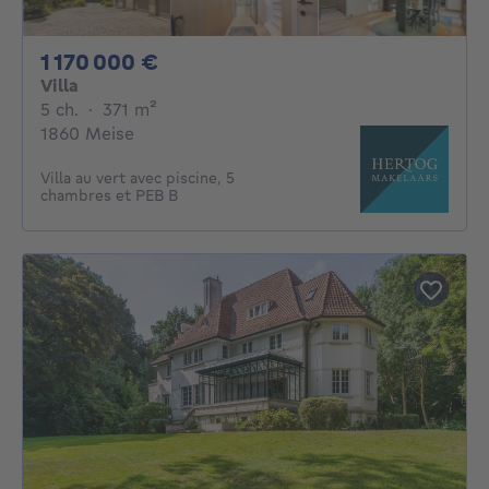
1170000€
1 170 000 €
Villa
5 chambres
mètres carrés
5 ch.
·
371
m²
1860 Meise
Villa au vert avec piscine, 5
chambres et PEB B