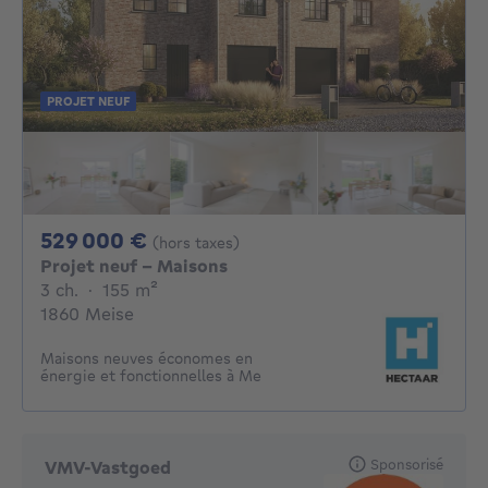
PROJET NEUF
529000€
529 000 €
(hors taxes)
Projet neuf - Maisons
3 chambres
mètres carrés
3 ch.
·
155
m²
1860 Meise
Maisons neuves économes en
énergie et fonctionnelles à Me
Sponsorisé
VMV-Vastgoed