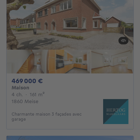
469000€
469 000 €
Maison
4 chambres
mètres carrés
4 ch.
·
161
m²
1860 Meise
Charmante maison 3 façades avec
garage