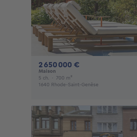
2650000€
2 650 000 €
Maison
5 chambres
mètres carrés
5 ch.
·
700
m²
1640 Rhode-Saint-Genèse