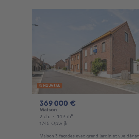
NOUVEAU
369000€
369 000 €
Maison
2 chambres
mètres carrés
2 ch.
·
149
m²
1745 Opwijk
Maison 3 façades avec grand jardin et vue dégag