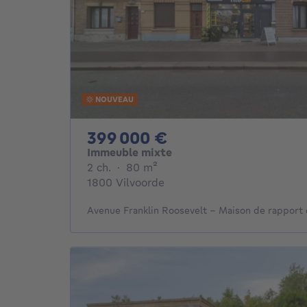
NOUVEAU
399000€
399 000 €
Immeuble mixte
2 chambres
mètres carrés
2 ch.
·
80
m²
1800 Vilvoorde
Avenue Franklin Roosevelt - Maison de rapport 