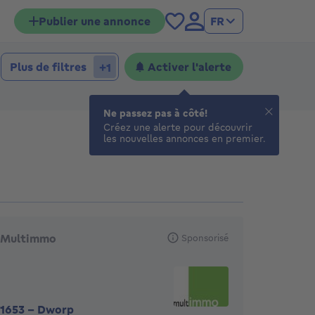
Publier une annonce
FR
hambres
mbres
Plus de filtres
Activer l'alerte
+1
Ne passez pas à côté!
Créez une alerte pour découvrir
les nouvelles annonces en premier.
gences en vedette
Multimmo
Sponsorisé
1653
-
Dworp