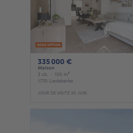
SOUS OPTION
335000€
335 000 €
Maison
3 chambres
mètres carrés
3 ch.
·
155
m²
1770 Liedekerke
JOUR DE VISITE 20 JUIN