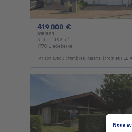
419000€
419 000 €
Maison
3 chambres
mètres carrés
3 ch.
·
189
m²
1770 Liedekerke
Maison avec 3 chambres, garage, jardin et PEB A