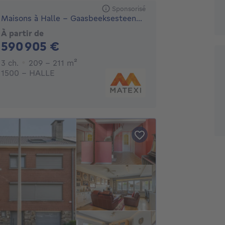
Sponsorisé
Maisons à Halle - Gaasbeeksesteenweg
À partir de
590905€
590 905 €
3 chambres
mètres carrés
3 ch.
209 - 211
m²
1500 - HALLE