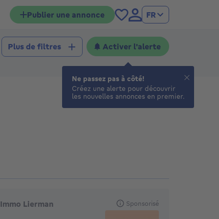
Publier une annonce
FR
Activer l'alerte
Plus de filtres
Ne passez pas à côté!
Créez une alerte pour découvrir
les nouvelles annonces en premier.
gences en vedette
Immo Lierman
Sponsorisé