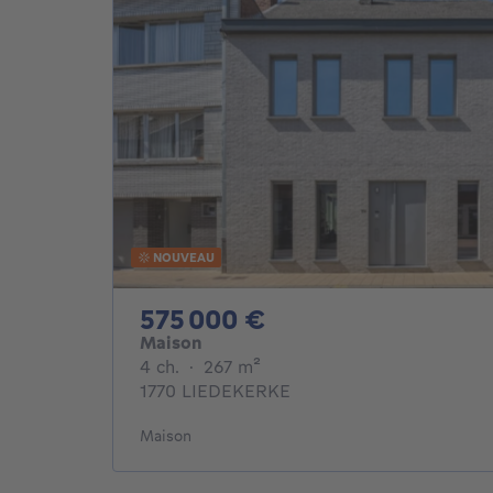
NOUVEAU
575000€
575 000 €
Maison
4 chambres
mètres carrés
4 ch.
·
267
m²
1770 LIEDEKERKE
Maison