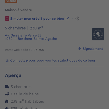
VENDU
Maison à vendre
€
-
Simuler mon crédit pour ce bien
mètres carrés
5 chambres
|
238
m²
Av. Gisseleire Versé 22
1082
—
Berchem-Sainte-Agathe
Signalement
Immoweb code : 21051500
Connectez-vous pour voir les statistiques de ce bien
Aperçu
5 chambres
1 salle de bains
mètres carrés
238
m²
habitables
mètres carrés
535
m²
de terrain