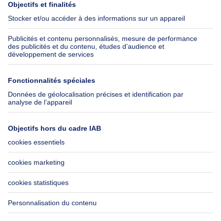
Presse
Crédit hypothécaire avec
Belfius
Emplois
Assurances
Groupe Axel Springer
Check-list déménagement
SeLoger.com
Immowelt.de
Aide
Suivez-nous
FAQ
Immoweb Blog
Fraude
Facebook
Accessibilité
X
Contactez-nous
LinkedIn
Immoweb SA © 2026 - Tous droits réservés
Conditions d'utilisation
Gestion des cookies
Vie privée
Règles de fonctionnement et de classement