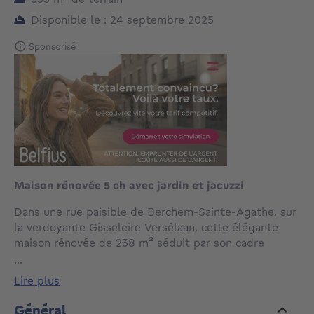
Disponible le : 24 septembre 2025
Sponsorisé
Maison rénovée 5 ch avec jardin et jacuzzi
Dans une rue paisible de Berchem-Sainte-Agathe, sur
la verdoyante Gisseleire Versélaan, cette élégante
maison rénovée de 238 m² séduit par son cadre
résidentiel recherché, à la fois serein et parfaitement
...
connecté. Elle offre cinq chambres réparties sur deux
lire plus
étages, une salle de bain, un vaste séjour lumineux et
une grande cuisine équipée s’ouvrant sur un superbe
Général