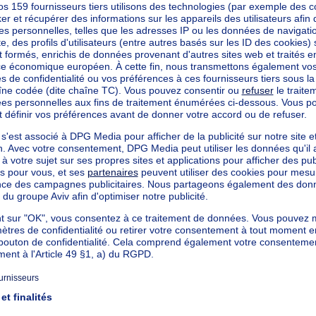
mètres carrés
cté