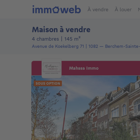
À vendre
À louer
Maison à vendre
mètres carrés
4 chambres
|
145
m²
Avenue de Koekelberg 71
1082
—
Berchem-Sainte
Mahssa Immo
SOUS OPTION