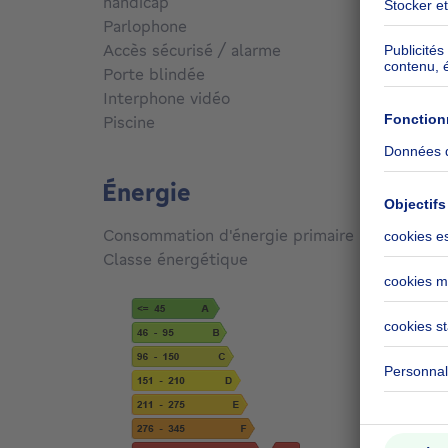
handicap
Non
Parlophone
Oui
Accès sécurisé / alarme
Non
Porte blindée
Non
Interphone vidéo
Oui
Piscine
Non
Énergie
Consommation d'énergie primaire
433
kW
Classe énergétique
G