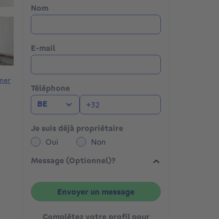
Nom
E-mail
mer
Téléphone
BE
Je suis déjà propriétaire
Oui
Non
Message (Optionnel)?
Envoyer un message
Complétez votre profil pour