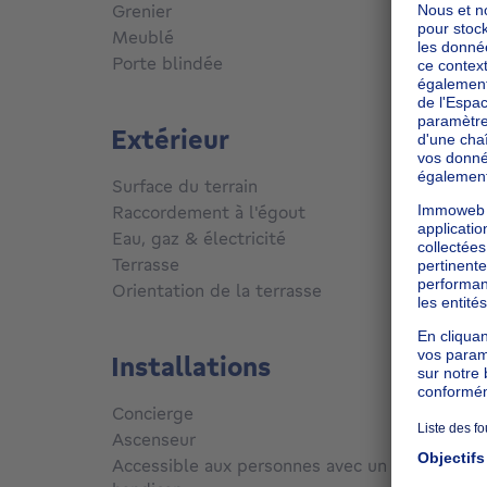
Grenier
Oui
Meublé
Non
Porte blindée
Non
Extérieur
Surface du terrain
220
m²
Raccordement à l'égout
Conne
Eau, gaz & électricité
Oui
Terrasse
Oui
Orientation de la terrasse
Sud
Installations
Concierge
Non
Ascenseur
Non
Accessible aux personnes avec un