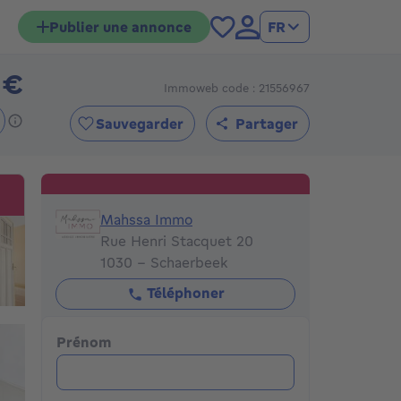
Publier une annonce
FR
 €
Immoweb code : 21556967
395000€
Sauvegarder
Partager
Mahssa Immo
Mahssa Immo
Rue Henri Stacquet 20
1030 - Schaerbeek
Téléphoner
Prénom