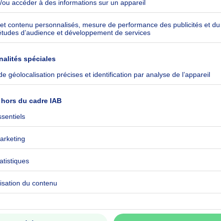
kilowattheure par mètres carrés
h/m²