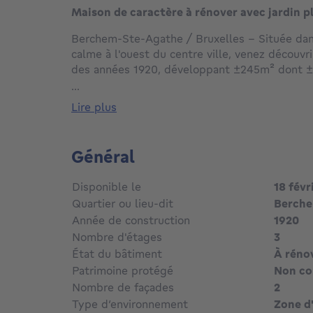
Maison de caractère à rénover avec jardin p
Berchem-Ste-Agathe / Bruxelles - Située dans
calme à l'ouest du centre ville, venez découvr
des années 1920, développant ±245m² dont ±1
un terrain de ±2a20ca orienté plein SUD.
...
lire plus
Cette maison à rénover entièrement, se comp
d’entrée donnant accès au séjour de ±30 m² a
en enfilade, et à l’espace cuisine; le tout ouver
Général
Le 1er étage dessert 2 chambres de ±15m² et
et 1 salle-de-bains. Au dernier étage se trou
Disponible le
18 févr
1 salle-de-douche.
Quartier ou lieu-dit
Berche
Année de construction
1920
Autres atouts: toiture rénovée et isolée en 20
Nombre d'étages
3
beaux volumes et belle hauteur sous plafond,
entièrement sous cave, jardin plat et parfaite
État du bâtiment
À réno
dans la rue, un quartier familial donnant une i
Patrimoine protégé
Non c
dans la ville, à proximité d'espaces verts (parc
Nombre de façades
2
transports en commun, et à +/-15 min. du RI
Type d’environnement
Zone d'