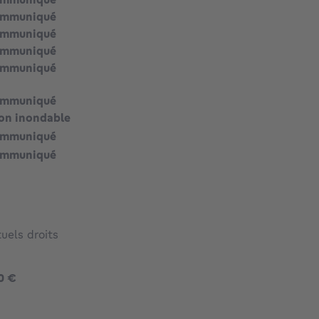
ommuniqué
ommuniqué
ommuniqué
ommuniqué
ommuniqué
on inondable
ommuniqué
ommuniqué
uels droits
395000 €
0 €
991 €