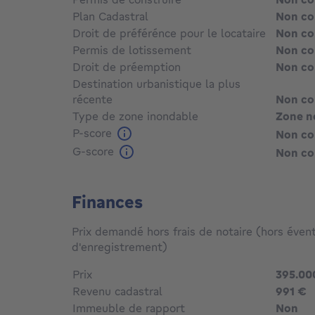
Plan Cadastral
Non c
Droit de préférénce pour le locataire
Non c
Permis de lotissement
Non c
Droit de préemption
Non c
Destination urbanistique la plus
récente
Non c
Type de zone inondable
Zone n
P-score
Non c
G-score
Non c
Finances
Prix demandé hors frais de notaire (hors évent
d'enregistrement)
Prix
395.00
Revenu cadastral
991 €
Immeuble de rapport
Non