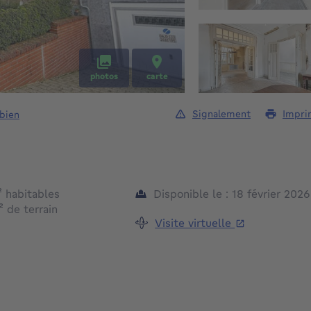
photos
carte
Signalement
Impri
 bien
mètres carrés
²
habitables
Disponible le : 18 février 2026
mètres carrés
²
de terrain
Visite virtuelle