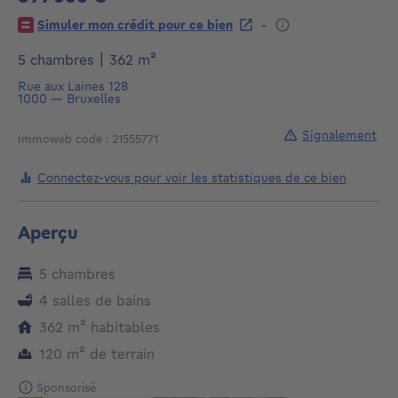
899000€
-
Simuler mon crédit pour ce bien
mètres carrés
5 chambres
|
362
m²
Rue aux Laines 128
1000
—
Bruxelles
Signalement
Immoweb code : 21555771
Connectez-vous pour voir les statistiques de ce bien
Aperçu
5 chambres
4 salles de bains
mètres carrés
362
m²
habitables
mètres carrés
120
m²
de terrain
Sponsorisé