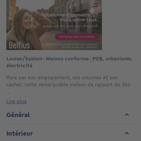
Louise/Sablon- Maison conforme : PEB, urbanisme,
électricité
Rare par son emplacement, ses volumes et son
cachet, cette remarquable maison de rapport de 362
m² est située dans une rue calme à sens unique, à
...
deux pas de l’avenue Louise, du Sablon et de
lire plus
l’ensemble des transports en commun (métro, tram,
bus).
Général
Construite en 1901 par l’architecte F. Souchez et
Intérieur
reprise à l’inventaire du patrimoine architectural, elle
séduit par sa façade de 6 mètres, sa luminosité et ses