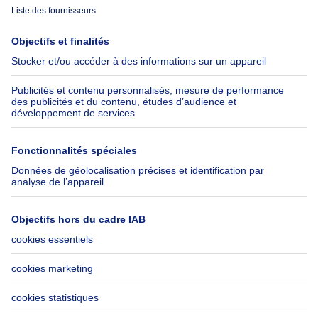
Immoweb
Estimer mon bien
Presse
Crédit hypothécaire avec
Belfius
Emplois
Assurances
Groupe Axel Springer
Check-list déménagement
SeLoger.com
Immowelt.de
Aide
Suivez-nous
FAQ
Immoweb Blog
Fraude
Facebook
Accessibilité
X
Contactez-nous
LinkedIn
Immoweb SA © 2026 - Tous droits réservés
Conditions d'utilisation
Gestion des cookies
Vie privée