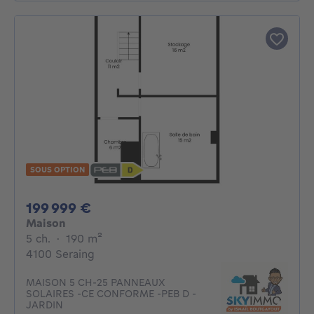
SOUS OPTION
199999€
199 999 €
Maison
5 chambres
mètres carrés
5 ch.
·
190
m²
4100 Seraing
MAISON 5 CH-25 PANNEAUX
SOLAIRES -CE CONFORME -PEB D -
JARDIN