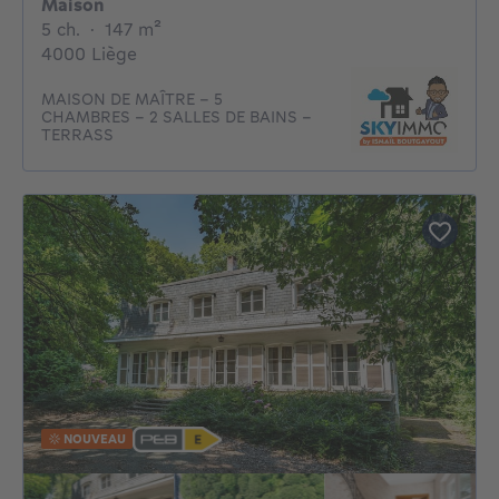
Maison
5 chambres
mètres carrés
5 ch.
·
147
m²
4000 Liège
MAISON DE MAÎTRE - 5
CHAMBRES - 2 SALLES DE BAINS -
TERRASS
NOUVEAU