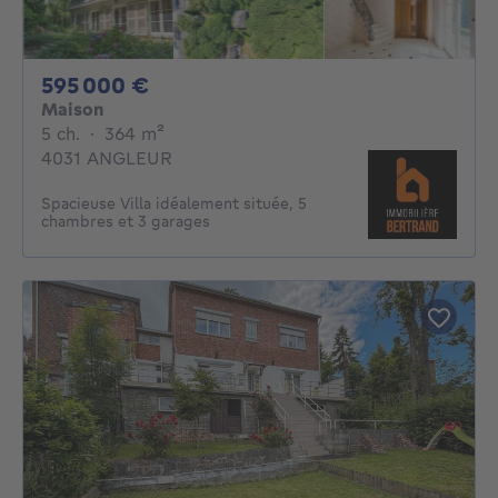
595000€
595 000 €
Maison
5 chambres
mètres carrés
5 ch.
·
364
m²
4031 ANGLEUR
Spacieuse Villa idéalement située, 5
chambres et 3 garages