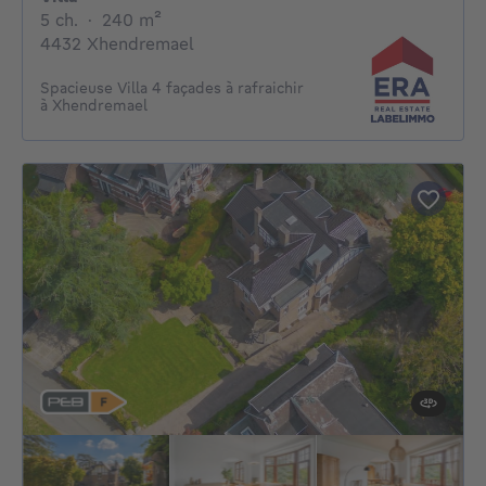
5 chambres
mètres carrés
5 ch.
·
240
m²
4432 Xhendremael
Spacieuse Villa 4 façades à rafraichir
à Xhendremael