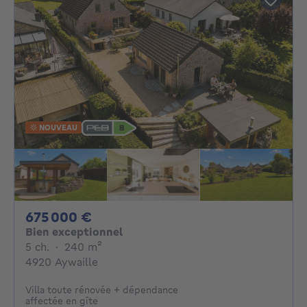
NOUVEAU
675000€
675 000 €
Bien exceptionnel
5 chambres
mètres carrés
5 ch.
·
240
m²
4920 Aywaille
Villa toute rénovée + dépendance
affectée en gîte