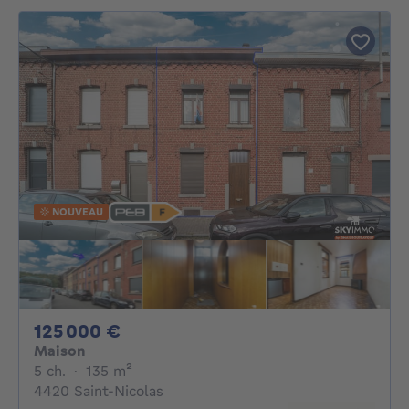
NOUVEAU
125000€
125 000 €
Maison
5 chambres
mètres carrés
5 ch.
·
135
m²
4420 Saint-Nicolas