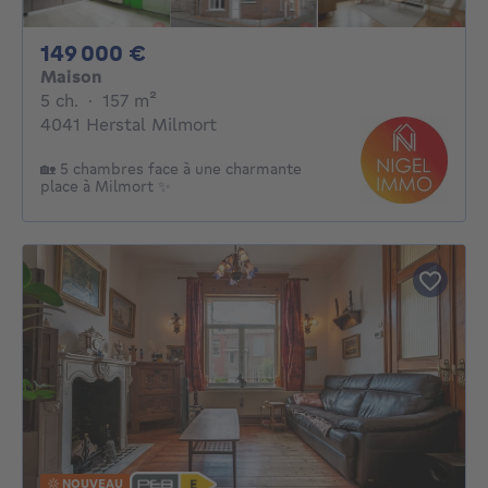
149000€
149 000 €
Maison
5 chambres
mètres carrés
5 ch.
·
157
m²
4041 Herstal Milmort
🏡 5 chambres face à une charmante
place à Milmort ✨
NOUVEAU