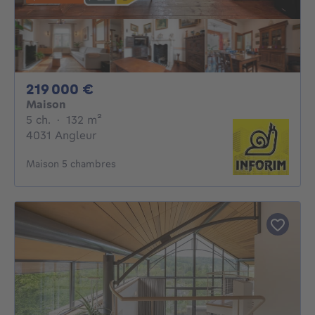
219000€
219 000 €
Maison
5 chambres
mètres carrés
5 ch.
·
132
m²
4031 Angleur
Maison 5 chambres