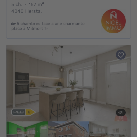
5 chambres
mètres carrés
5 ch.
·
157
m²
4040 Herstal
🏡 5 chambres face à une charmante
place à Milmort ✨