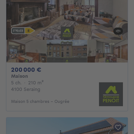
200000€
200 000 €
Maison
5 chambres
mètres carrés
5 ch.
·
210
m²
4100 Seraing
Maison 5 chambres - Ougrée