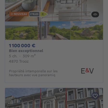
NOUVEAU
1100000€
1 100 000 €
Bien exceptionnel
5 chambres
mètres carrés
5 ch.
·
309
m²
4870 Trooz
Propriété intemporelle sur les
hauteurs avec vue panoramiq