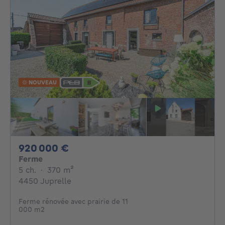
NOUVEAU
920000€
920 000 €
Ferme
5 chambres
mètres carrés
5 ch.
·
370
m²
4450 Juprelle
Ferme rénovée avec prairie de 11
000 m2