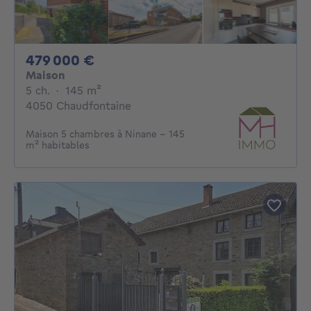
479000€
479 000 €
Maison
5 chambres
mètres carrés
5 ch.
·
145
m²
4050 Chaudfontaine
Maison 5 chambres à Ninane - 145
m² habitables