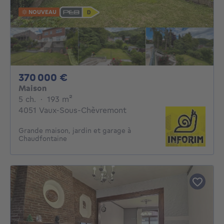
NOUVEAU
370000€
370 000 €
Maison
5 chambres
mètres carrés
5 ch.
·
193
m²
4051 Vaux-Sous-Chèvremont
Grande maison, jardin et garage à
Chaudfontaine