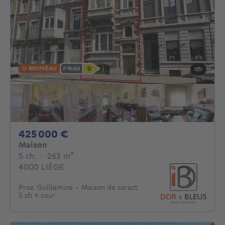
NOUVEAU
425000€
425 000 €
Maison
5 chambres
mètres carrés
5 ch.
·
263
m²
4000 LIÈGE
Prox. Guillemins - Maison de caract.
5 ch + cour