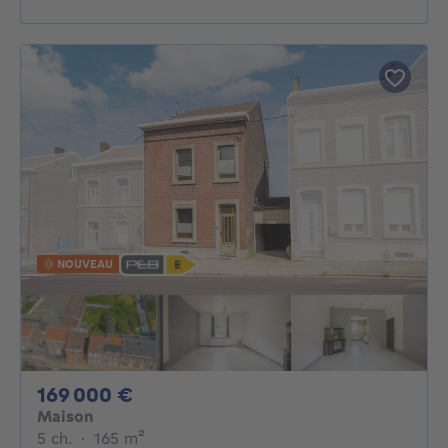
NOUVEAU
169000€
169 000 €
Maison
5 chambres
mètres carrés
5 ch.
·
165
m²