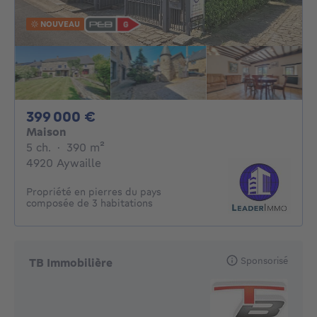
NOUVEAU
399000€
399 000 €
Maison
5 chambres
mètres carrés
5 ch.
·
390
m²
4920 Aywaille
Propriété en pierres du pays
composée de 3 habitations
Sponsorisé
TB Immobilière