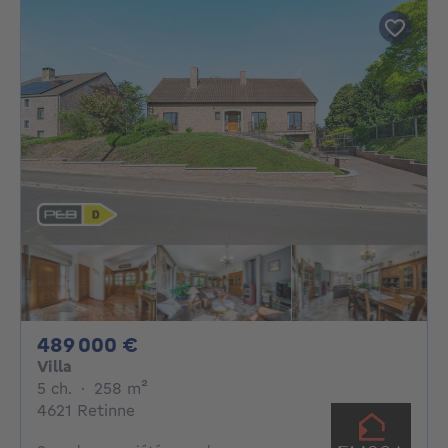
489000€
489 000 €
Villa
5 chambres
mètres carrés
5 ch.
·
258
m²
4621 Retinne