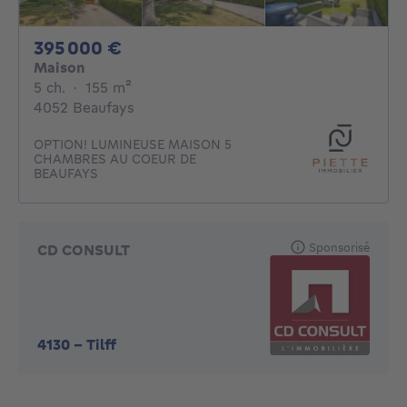
395000€
395 000 €
Maison
5 chambres
mètres carrés
5 ch.
·
155
m²
4052 Beaufays
OPTION! LUMINEUSE MAISON 5
CHAMBRES AU COEUR DE
BEAUFAYS
Sponsorisé
CD CONSULT
4130
-
Tilff