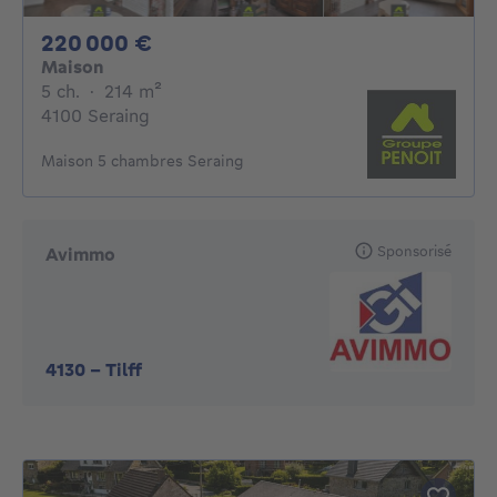
220000€
220 000 €
Maison
5 chambres
mètres carrés
5 ch.
·
214
m²
4100 Seraing
Maison 5 chambres Seraing
Sponsorisé
Avimmo
4130
-
Tilff