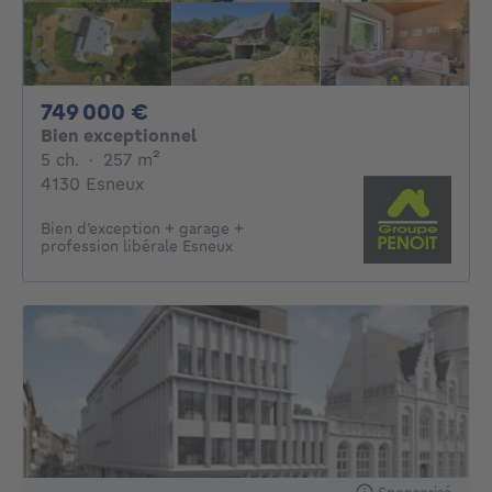
749000€
749 000 €
Bien exceptionnel
5 chambres
mètres carrés
5 ch.
·
257
m²
4130 Esneux
Bien d’exception + garage +
profession libérale Esneux
Sponsorisé