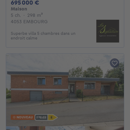
695000€
695 000 €
Maison
5 chambres
mètres carrés
5 ch.
·
298
m²
4053 EMBOURG
Superbe villa 5 chambres dans un
endroit calme
NOUVEAU