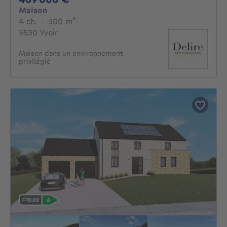
Maison
4 chambres
mètres carrés
4 ch.
·
300
m²
5530 Yvoir
Maison dans un environnement
privilégié