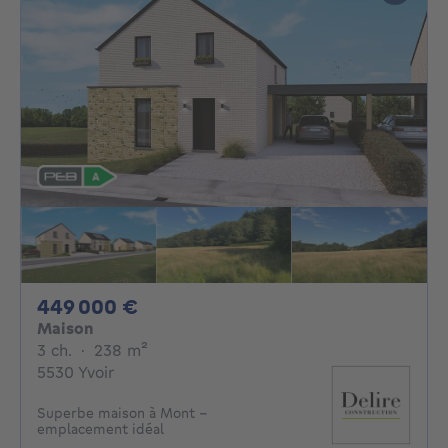
449000€
449 000 €
Maison
3 chambres
mètres carrés
3 ch.
·
238
m²
5530 Yvoir
Superbe maison à Mont -
emplacement idéal