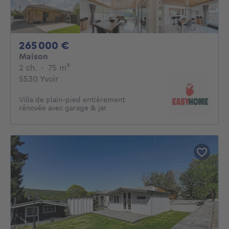
265000€
265 000 €
Maison
2 chambres
mètres carrés
2 ch.
·
75
m²
5530 Yvoir
Villa de plain-pied entièrement
rénovée avec garage & jar