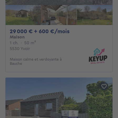
29000€ + 600€ pa
29 000 € + 600 €/mois
Maison
1 chambre
mètres carrés
1 ch.
·
50
m²
5530 Yvoir
Maison calme et verdoyante à
Bauche