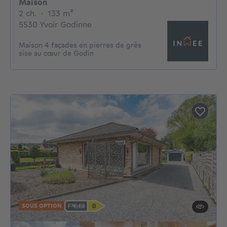
Maison
2 chambres
mètres carrés
2 ch.
·
133
m²
5530 Yvoir Godinne
Maison 4 façades en pierres de grès
sise au cœur de Godin
SOUS OPTION