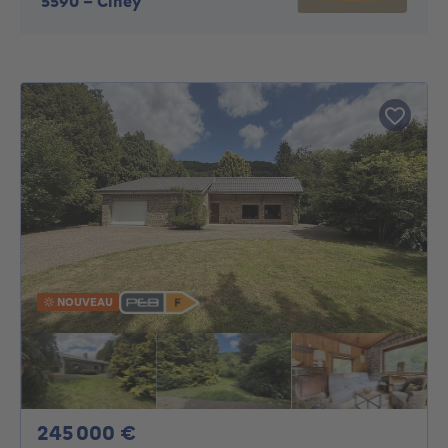
5590
-
Ciney
NOUVEAU
245000€
245 000 €