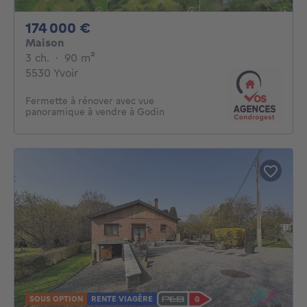
174000€
174 000 €
Maison
3 chambres
mètres carrés
3 ch.
·
90
m²
5530 Yvoir
Fermette à rénover avec vue
panoramique à vendre à Godin
SOUS OPTION
RENTE VIAGÈRE