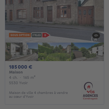
SOUS OPTION
185000€
185 000 €
Maison
4 chambres
mètres carrés
4 ch.
·
165
m²
5530 Yvoir
Maison de ville 4 chambres à vendre
au cœur d’Yvoir