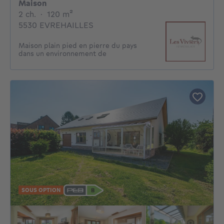
Maison
2 chambres
mètres carrés
2 ch.
·
120
m²
5530 EVREHAILLES
Maison plain pied en pierre du pays
dans un environnement de
SOUS OPTION