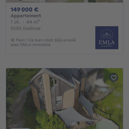
149000€
149 000 €
Appartement
1 chambre
mètres carrés
1 ch.
·
44
m²
5530 Godinne
🦚 Paon ! Ce bien s'est déjà envolé
avec EMLA Immobliè