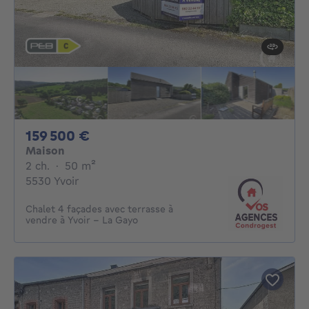
159500€
159 500 €
Maison
2 chambres
mètres carrés
2 ch.
·
50
m²
5530 Yvoir
Chalet 4 façades avec terrasse à
vendre à Yvoir - La Gayo