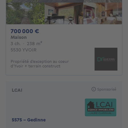
700000€
700 000 €
Maison
3 chambres
mètres carrés
3 ch.
·
238
m²
5530 YVOIR
Propriété d'exception au coeur
d'Yvoir + terrain construct
Sponsorisé
LCAI
5575
-
Gedinne