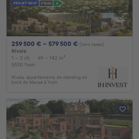
PROJET NEUF
De 259500€ À 579
259 500 € - 579 500 €
(hors taxes)
Rivaia
1 - 3 Chambres
mètres carrés
1 - 3 ch.
·
69 - 142
m²
5530 Yvoir
Rivaia, appartements de standing en
bord de Meuse à Yvoir