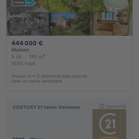
444000€
444 000 €
Maison
5 chambres
mètres carrés
5 ch.
·
190
m²
5530 Yvoir
Maison A++ 5 chambres avec piscine
dans un cadre verdoyant
Sponsorisé
CENTURY 21 Immo Demeuse