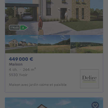
449000€
449 000 €
Maison
4 chambres
mètres carrés
4 ch.
·
264
m²
5530 Yvoir
Maison avec jardin calme et paisible