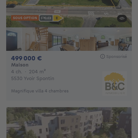
SOUS OPTION
Sponsorisé
499000€
499 000 €
Maison
4 chambres
mètres carrés
4 ch.
·
204
m²
5530 Yvoir Spontin
Magnifique villa 4 chambres