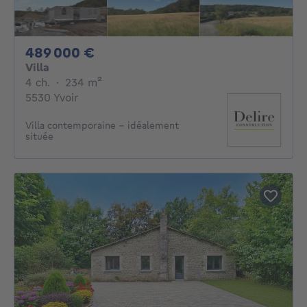
489000€
489 000 €
Villa
4 chambres
mètres carrés
4 ch.
·
234
m²
5530 Yvoir
Villa contemporaine - idéalement
située