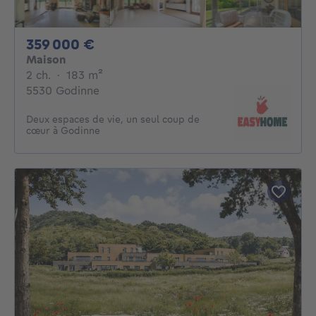
359000€
359 000 €
Maison
2 chambres
mètres carrés
2 ch.
·
183
m²
5530 Godinne
Deux espaces de vie, un seul coup de
cœur à Godinne