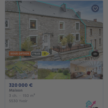
SOUS OPTION
320000€
320 000 €
Maison
3 chambres
mètres carrés
3 ch.
·
150
m²
5530 Yvoir