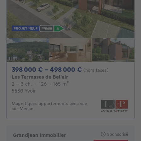
PROJET NEUF
De 398000€ À 49
398 000 € - 498 000 €
(hors taxes)
Les Terrasses de Bel'air
2 - 3 Chambres
mètres carrés
2 - 3 ch.
·
126 - 165
m²
5530 Yvoir
Magnifiques appartements avec vue
sur Meuse
Sponsorisé
Grandjean Immobilier