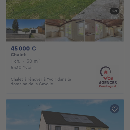
45000€
45 000 €
Chalet
1 chambre
mètres carrés
1 ch.
·
30
m²
5530 Yvoir
Chalet à rénover à Yvoir dans le
domaine de la Gayolle