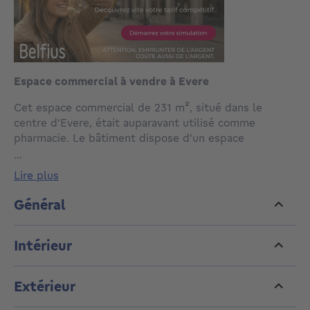
Espace commercial à vendre à Evere
Cet espace commercial de 231 m², situé dans le
centre d'Evere, était auparavant utilisé comme
pharmacie. Le bâtiment dispose d'un espace
commercial spacieux et de pièces arrière qui peuvent
...
être aménagées de manière flexible à des fins
lire plus
diverses, telles que le bureau, le cabinet, le stockage
ou d'autres applications.
Général
L'espace commercial a accès à une terrasse à l'arrière
Intérieur
du bâtiment, qui mène à un agréable jardin
entièrement clos. L'établissement est adapté aux
professions libérales, à l'exception d'une utilisation
Extérieur
comme pharmacie.