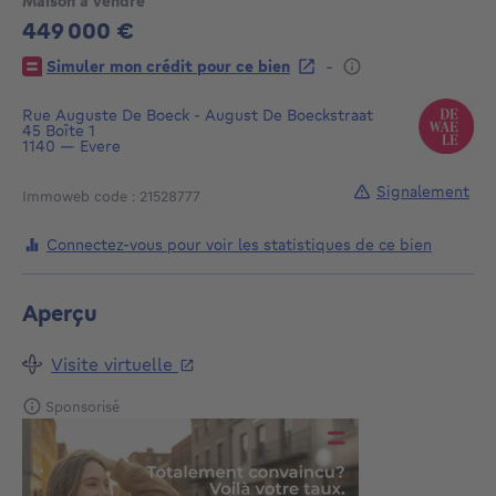
Maison à vendre
449 000 €
449000€
-
Simuler mon crédit pour ce bien
Rue Auguste De Boeck - August De Boeckstraat
45
Boîte 1
1140
—
Evere
Signalement
Immoweb code : 21528777
Connectez-vous pour voir les statistiques de ce bien
Aperçu
Visite virtuelle
Sponsorisé