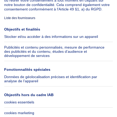
À propos
Outils
Immoweb
Estimer mon bien
Presse
Crédit hypothécaire avec
Belfius
Emplois
Assurances
Groupe Axel Springer
Check-list déménagement
SeLoger.com
Immowelt.de
Aide
Suivez-nous
FAQ
Immoweb Blog
Fraude
Facebook
Accessibilité
X
Contactez-nous
LinkedIn