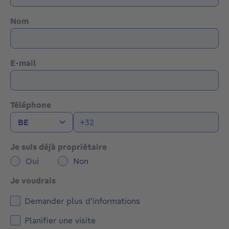
supplémentaires. Le chauffage et les compteurs de
l'espace commercial et de l'appartement sont
Nom
séparés.
AVERTISSEMENT : Certaines des images de cette
présentation ont été générées par l'IA pour illustrer
E-mail
le potentiel de la prop
Téléphone
Je suis déjà propriétaire
Oui
Non
Je voudrais
Demander plus d'informations
Planifier une visite