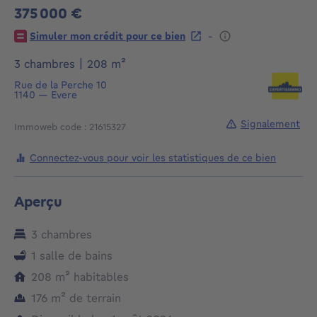
375 000 €
375000€
-
Simuler mon crédit pour ce bien
mètres carrés
3 chambres
|
208
m²
Rue de la Perche 10
1140
—
Evere
Signalement
Immoweb code : 21615327
Connectez-vous pour voir les statistiques de ce bien
Aperçu
3 chambres
1 salle de bains
mètres carrés
208
m²
habitables
mètres carrés
176
m²
de terrain