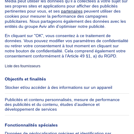
Nos biens à louer avec chambres
Appartement à vendre avec 3 chambres
Maison à vendre avec 3 chambres
Appartement à louer avec 3 chambres
Maison à louer avec 3 chambres
Appartement à louer avec 3 chambres Bruxelles-ville
À propos
Outils
Immoweb
Estimer mon bien
Presse
Crédit hypothécaire avec
Belfius
Emplois
Assurances
Groupe Axel Springer
Check-list déménagement
SeLoger.com
Immowelt.de
Aide
Suivez-nous