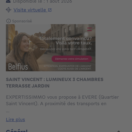
Disponible le : 1 août 2026
Visite virtuelle
Sponsorisé
SAINT VINCENT : LUMINEUX 3 CHAMBRES
TERRASSE JARDIN
EXPERTISSIMMO vous propose à EVERE (Quartier
Saint Vincent). A proximité des transports en
commun (bus, tram), des commerces et de toutes les
...
facilités; Situé dans une rue calme, belle maison +/-
lire plus
208m2 de surface construite (+/- 158m2 selon PEB).
Celle-ci comprend 3 chambres une terrasse et un
Général