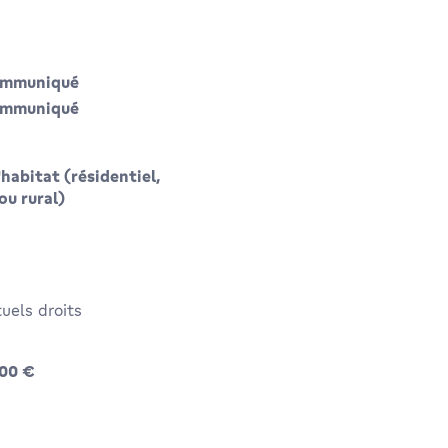
ommuniqué
ommuniqué
habitat (résidentiel,
ou rural)
uels droits
1990000 €
000 €