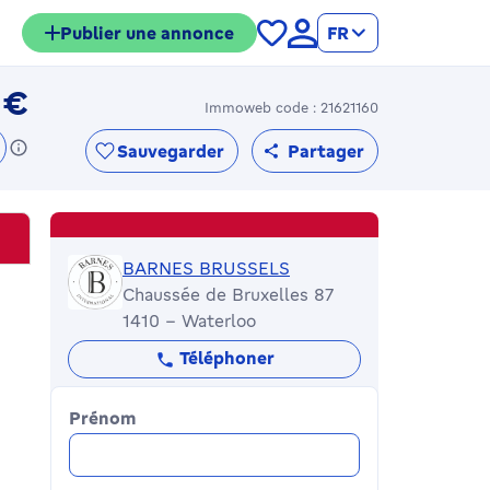
Publier une annonce
FR
 €
Immoweb code : 21621160
1990000€
Sauvegarder
Partager
BARNES BRUSSELS
BARNES BRUSSELS
Chaussée de Bruxelles 87
1410 - Waterloo
Téléphoner
Prénom