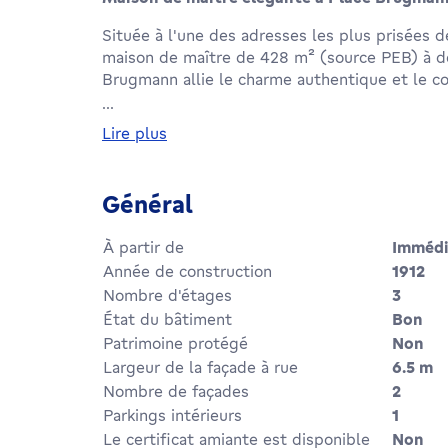
Située à l'une des adresses les plus prisées d
maison de maître de 428 m² (source PEB) à d
Brugmann allie le charme authentique et le c
élégante illustre parfaitement l'architecture
...
bruxelloises, avec ses grandes fenêtres et s
lire plus
soigneusement préservés.
À l'intérieur, vous découvrirez des pièces de 
ouvrant sur un agréable jardin en ville. Le salo
Général
profite d'une décoration sophistiquée et d'un
recevoir famille et amis. La salle à manger, m
À partir de
Imméd
d’origine et une cheminée en pierre, constitue 
Année de construction
1912
unique.
Nombre d'étages
3
La maison offre cinq chambres généreuses, pa
État du bâtiment
Bon
famille ou des invités, ainsi que plusieurs sal
polyvalents. Cette propriété exceptionnelle g
Patrimoine protégé
Non
privilégié au cœur du quartier le plus recherch
Largeur de la façade à rue
6.5 m
commerces, écoles et transports.
Nombre de façades
2
Divers:PEB D-, garage, caves
Parkings intérieurs
1
Le certificat amiante est disponible
Non