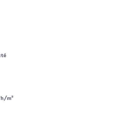
mètres carrés
cté
kilowattheure par mètres carrés
h/m²