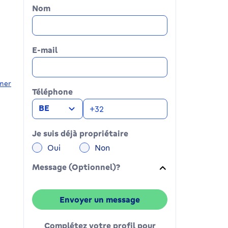
Nom
E-mail
mer
Téléphone
BE
Je suis déjà propriétaire
Oui
Non
Message (Optionnel)?
Envoyer un message
Complétez votre profil pour