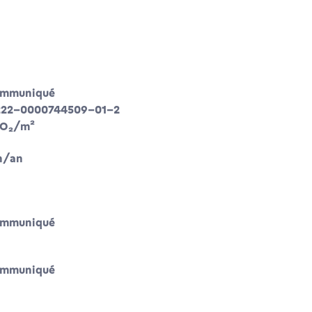
ommuniqué
222-0000744509-01-2
CO₂/m²
h/an
ommuniqué
ommuniqué