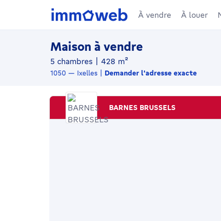
À vendre
À louer
Maison à vendre
mètres carrés
5 chambres
|
428
m²
1050
—
Ixelles
Demander l'adresse exacte
BARNES BRUSSELS