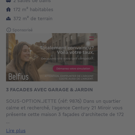
2 salles de bains
mètres carrés
172
m²
habitables
mètres carrés
372
m²
de terrain
Sponsorisé
3 FACADES AVEC GARAGE & JARDIN
SOUS-OPTION.JETTE (réf: 9876) Dans un quartier
calme et recherché, l’agence Century 21 Miroir vous
présente cette maison 3 façades d'architecte de 172
m² habitables, implantée sur un terrain verdoyant de
...
372 m² orienté sud-ouest. Elle offre un vaste séjour
lire plus
lumineux de 40 m², une cuisine équipée, 4 chambres