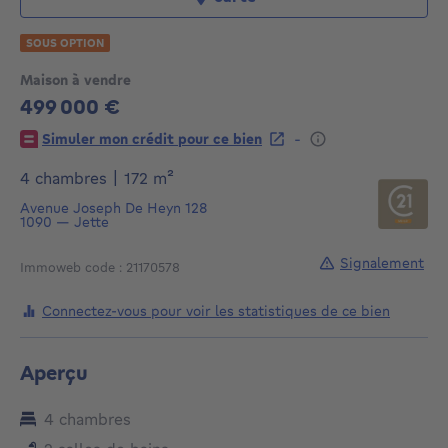
SOUS OPTION
Maison à vendre
499 000 €
499000€
-
Simuler mon crédit pour ce bien
mètres carrés
4 chambres
|
172
m²
Avenue Joseph De Heyn 128
1090
—
Jette
Signalement
Immoweb code : 21170578
Connectez-vous pour voir les statistiques de ce bien
Aperçu
4 chambres