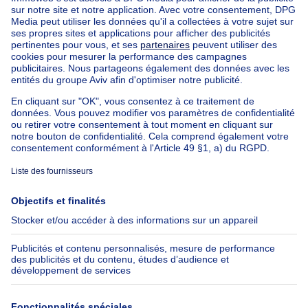
Appartements à louer pas cher
Nos biens à louer avec chambres
Appartement à vendre avec 3 chambres
Maison à vendre avec 3 chambres
Appartement à louer avec 3 chambres
Maison à louer avec 3 chambres
Appartement à louer avec 3 chambres Bruxelles-ville
À propos
Outils
Immoweb
Estimer mon bien
Presse
Crédit hypothécaire avec
Belfius
Emplois
Assurances
Groupe Axel Springer
Check-list déménagement
SeLoger.com
Immowelt.de