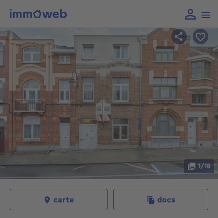
1/18
carte
docs