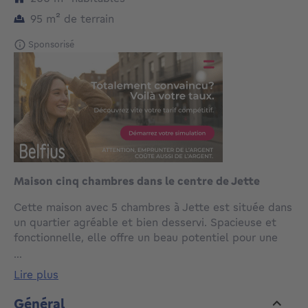
mètres carrés
95
m²
de terrain
Sponsorisé
Maison cinq chambres dans le centre de Jette
Cette maison avec 5 chambres à Jette est située dans
un quartier agréable et bien desservi. Spacieuse et
fonctionnelle, elle offre un beau potentiel pour une
famille.
...
lire plus
Séjour, cuisine avec salle à manger, patio et 5
chambres complètent ce bien.
Général