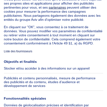
Nos biens à louer avec chambres
Appartement à vendre avec 3 chambres
Maison à vendre avec 3 chambres
Appartement à louer avec 3 chambres
Maison à louer avec 3 chambres
Appartement à louer avec 3 chambres Bruxelles-ville
À propos
Outils
Immoweb
Estimer mon bien
Presse
Crédit hypothécaire avec
Belfius
Emplois
Assurances
Groupe Axel Springer
Check-list déménagement
SeLoger.com
Immowelt.de
Aide
Suivez-nous