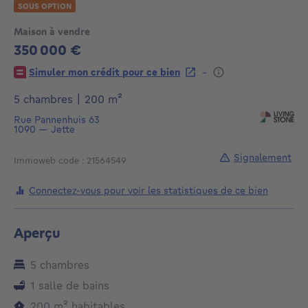
SOUS OPTION
Maison à vendre
350 000 €
350000€
-
Simuler mon crédit pour ce bien
mètres carrés
5 chambres
|
200
m²
Rue Pannenhuis 63
1090
—
Jette
Signalement
Immoweb code : 21564549
Connectez-vous pour voir les statistiques de ce bien
Aperçu
5 chambres
1 salle de bains
mètres carrés
200
m²
habitables