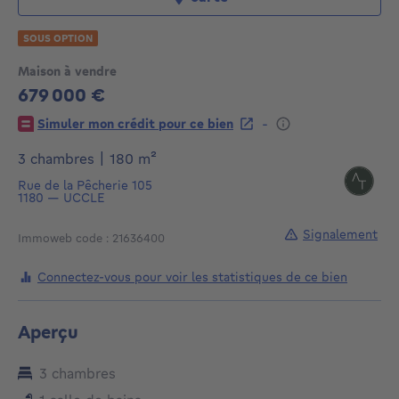
SOUS OPTION
Maison à vendre
679 000 €
679000€
-
Simuler mon crédit pour ce bien
mètres carrés
3 chambres
|
180
m²
Rue de la Pêcherie 105
1180
—
UCCLE
Signalement
Immoweb code : 21636400
Connectez-vous pour voir les statistiques de ce bien
Aperçu
3 chambres