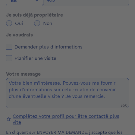
Je suis déjà propriétaire
Oui
Non
Je voudrais
Demander plus d'informations
Planifier une visite
Votre message
Caractè
360
Complétez votre profil pour être contacté plus
vite
En cliquant sur ENVOYER MA DEMANDE, j'accepte que les