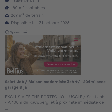
1 salle de bains
mètres carrés
180
m²
habitables
mètres carrés
269
m²
de terrain
Disponible le : 31 octobre 2026
Sponsorisé
Saint-Job / Maison moderniste 3ch +/- 204m² avec
garage & ja
EXCLUSIVITÉ THE PORTFOLIO - UCCLE / Saint Job
- A 100m du Kauwberg, et à proximité immédiate de
la Place Saint-Job, de son marché branché et sa gare,
...