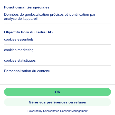
Immowelt.de
Aide
Suivez-nous
FAQ
Immoweb Blog
Fraude
Facebook
Accessibilité
X
Contactez-nous
LinkedIn
Immoweb SA © 2026 - Tous droits réservés
Conditions d'utilisation
Gestion des cookies
Vie privée
Règles de fonctionnement et de classement
3044 -
d2b95f88ad4c2e3527743d6bd81664b3a2df8b8e -
Appeler
Contacter