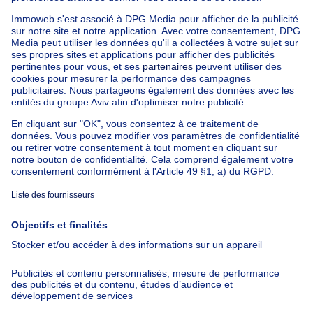
Maison à vendre Pays-bas
Nos biens pas chèrs
Maison à vendre pas cher
Appartements à louer pas cher
Nos biens à louer avec chambres
Appartement à vendre avec 3 chambres
Maison à vendre avec 3 chambres
Appartement à louer avec 3 chambres
Maison à louer avec 3 chambres
Appartement à louer avec 3 chambres Bruxelles-ville
À propos
Outils
Immoweb
Estimer mon bien
Presse
Crédit hypothécaire avec
Belfius
Emplois
Assurances
Groupe Axel Springer
Check-list déménagement
SeLoger.com