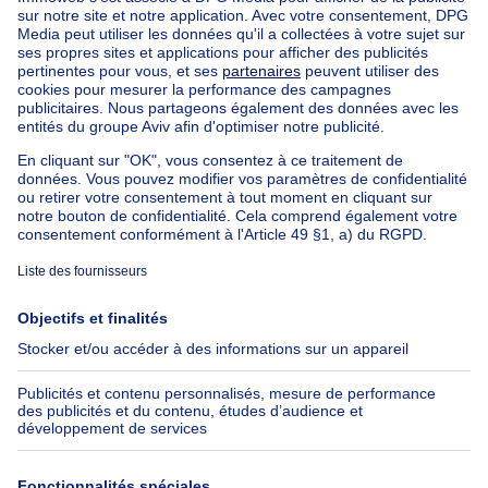
Appartements à louer pas cher
Nos biens à louer avec chambres
Appartement à vendre avec 3 chambres
Maison à vendre avec 3 chambres
Appartement à louer avec 3 chambres
Maison à louer avec 3 chambres
Appartement à louer avec 3 chambres Bruxelles-ville
À propos
Outils
Immoweb
Estimer mon bien
Presse
Crédit hypothécaire avec
Belfius
Emplois
Assurances
Groupe Axel Springer
Check-list déménagement
SeLoger.com
Immowelt.de