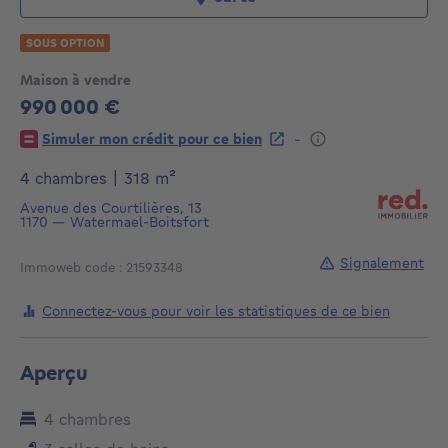
SOUS OPTION
Maison à vendre
990 000 €
990000€
-
Simuler mon crédit pour ce bien
mètres carrés
4 chambres
|
318
m²
Avenue des Courtilières, 13
1170
—
Watermael-Boitsfort
Signalement
Immoweb code : 21593348
Connectez-vous pour voir les statistiques de ce bien
Aperçu
4 chambres