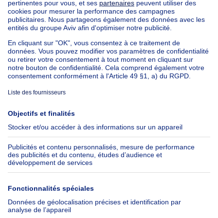
Appartement à vendre avec 3 chambres
Maison à vendre avec 3 chambres
Appartement à louer avec 3 chambres
Maison à louer avec 3 chambres
Appartement à louer avec 3 chambres Bruxelles-ville
À propos
Outils
Immoweb
Estimer mon bien
Presse
Crédit hypothécaire avec
Belfius
Emplois
Assurances
Groupe Axel Springer
Check-list déménagement
SeLoger.com
Immowelt.de
Aide
Suivez-nous
FAQ
Immoweb Blog