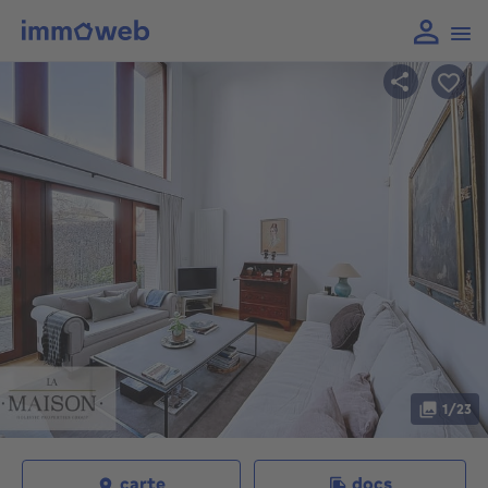
1/23
carte
docs