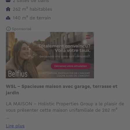
2 salles de bains
mètres carrés
262
m²
habitables
mètres carrés
140
m²
de terrain
Sponsorisé
WSL – Spacieuse maison avec garage, terrasse et
jardin
LA MAISON – Holistic Properties Group a le plaisir de
vous présenter cette maison unifamiliale de 262 m²
habitables, idéalement située dans un quartier
...
résidentiel prisé de Woluwe-Saint-Lambert, à
lire plus
proximité immédiate des transports, des écoles, des