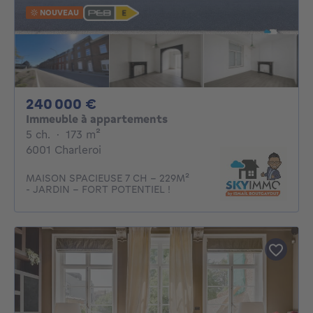
NOUVEAU
240000€
240 000 €
Immeuble à appartements
5 chambres
mètres carrés
5 ch.
·
173
m²
6001 Charleroi
MAISON SPACIEUSE 7 CH - 229M²
- JARDIN - FORT POTENTIEL !