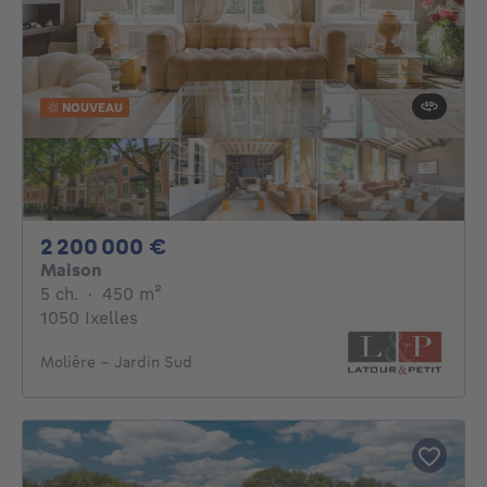
NOUVEAU
2200000€
2 200 000 €
Maison
5 chambres
mètres carrés
5 ch.
·
450
m²
1050 Ixelles
Molière - Jardin Sud