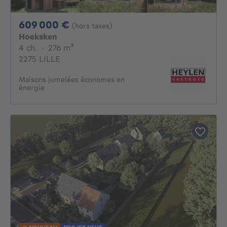
609000€
609 000 €
(hors taxes)
Hoeksken
4 chambres
mètres carrés
4 ch.
·
276
m²
2275 LILLE
Maisons jumelées économes en
énergie