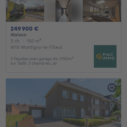
249900€
249 900 €
Maison
3 chambres
mètres carrés
3 ch.
·
150
m²
6110 Montigny-le-Tilleul
3 façades avec garage de ±150m²
sur 3a35. 3 chambres, jar