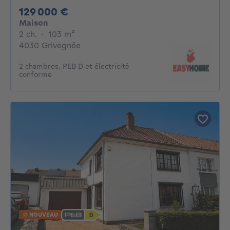
129000€
129 000 €
Maison
2 chambres
mètres carrés
2 ch.
·
103
m²
4030 Grivegnée
2 chambres, PEB D et électricité
conforme
NOUVEAU