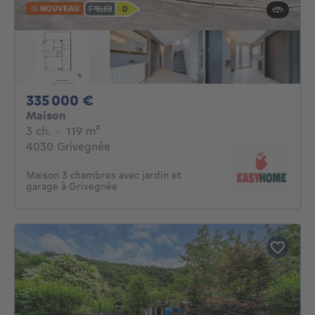
NOUVEAU
335000€
335 000 €
Maison
3 chambres
mètres carrés
3 ch.
·
119
m²
4030 Grivegnée
Maison 3 chambres avec jardin et
garage à Grivegnée