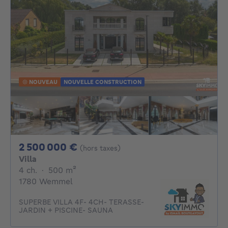
NOUVEAU
NOUVELLE CONSTRUCTION
2500000€
2 500 000 €
(hors taxes)
Villa
4 chambres
mètres carrés
4 ch.
·
500
m²
1780 Wemmel
SUPERBE VILLA 4F- 4CH- TERASSE-
JARDIN + PISCINE- SAUNA