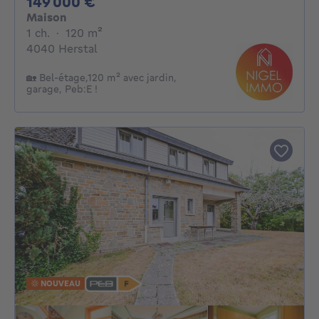
149000€
149 000 €
Maison
1 chambre
mètres carrés
1 ch.
·
120
m²
4040 Herstal
🏡 Bel-étage,120 m² avec jardin,
garage, Peb:E !
NOUVEAU