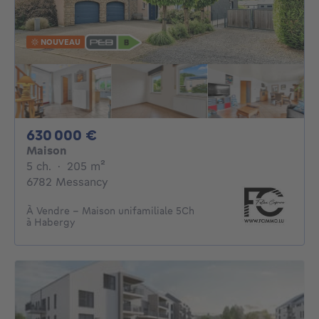
NOUVEAU
630000€
630 000 €
Maison
5 chambres
mètres carrés
5 ch.
·
205
m²
6782 Messancy
À Vendre - Maison unifamiliale 5Ch
à Habergy