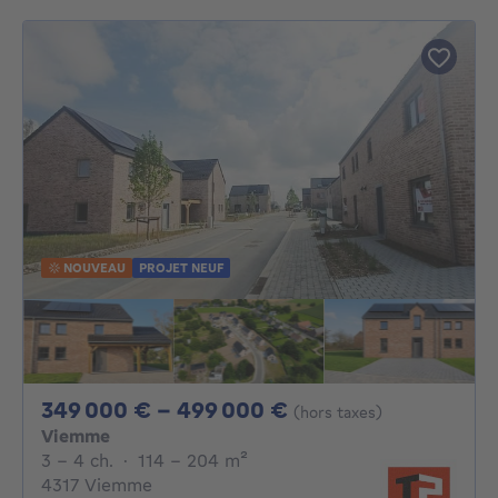
NOUVEAU
PROJET NEUF
De 349000€ À 49
349 000 € - 499 000 €
(hors taxes)
Viemme
3 - 4 Chambres
mètres carrés
3 - 4 ch.
·
114 - 204
m²
4317 Viemme