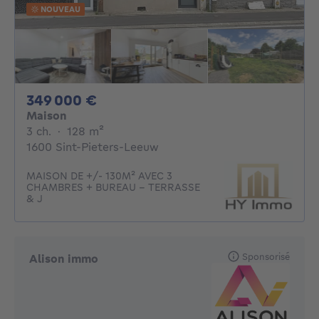
NOUVEAU
349000€
349 000 €
Maison
3 chambres
mètres carrés
3 ch.
·
128
m²
1600 Sint-Pieters-Leeuw
MAISON DE +/- 130M² AVEC 3
CHAMBRES + BUREAU - TERRASSE
& J
Sponsorisé
Alison immo