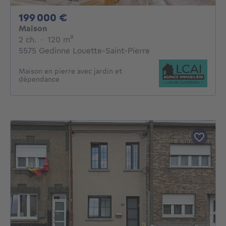
199000€
199 000 €
Maison
2 chambres
mètres carrés
2 ch.
·
120
m²
5575 Gedinne Louette-Saint-Pierre
Maison en pierre avec jardin et
dépendance