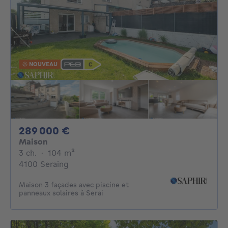
NOUVEAU
289000€
289 000 €
Maison
3 chambres
mètres carrés
3 ch.
·
104
m²
4100 Seraing
Maison 3 façades avec piscine et
panneaux solaires à Serai