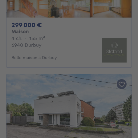
299000€
299 000 €
Maison
4 chambres
mètres carrés
4 ch.
·
155
m²
6940 Durbuy
Belle maison à Durbuy