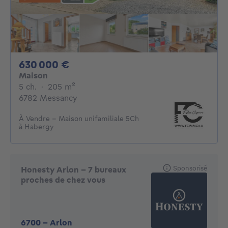
630000€
630 000 €
Maison
5 chambres
mètres carrés
5 ch.
·
205
m²
6782 Messancy
À Vendre - Maison unifamiliale 5Ch
à Habergy
Sponsorisé
Honesty Arlon - 7 bureaux
proches de chez vous
6700
-
Arlon