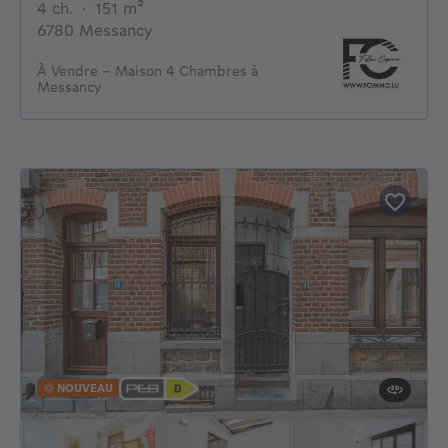
4 chambres
mètres carrés
4 ch.
·
151
m²
6780 Messancy
À Vendre - Maison 4 Chambres à
Messancy
NOUVEAU