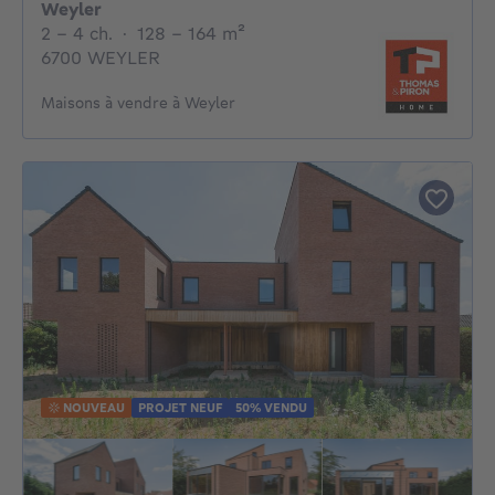
Weyler
2 - 4 Chambres
mètres carrés
2 - 4 ch.
·
128 - 164
m²
6700 WEYLER
Maisons à vendre à Weyler
NOUVEAU
PROJET NEUF
50% VENDU