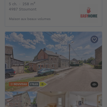
5 chambres
mètres carrés
5 ch.
·
258
m²
4987 Stoumont
Maison aux beaux volumes
NOUVEAU