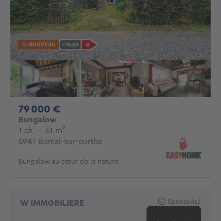
NOUVEAU
79000€
79 000 €
Bungalow
1 chambre
mètres carrés
1 ch.
·
61
m²
6941 Bomal-sur-ourthe
Bungalow au cœur de la nature
Sponsorisé
W IMMOBILIERE