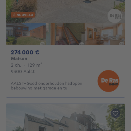
NOUVEAU
274000€
274 000 €
Maison
2 chambres
mètres carrés
2 ch.
·
129
m²
9300 Aalst
AALST–Goed onderhouden halfopen
bebouwing met garage en tu