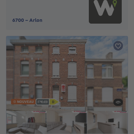
6700
-
Arlon
NOUVEAU