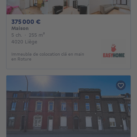
375000€
375 000 €
Maison
5 chambres
mètres carrés
5 ch.
·
255
m²
4020 Liège
Immeuble de colocation clé en main
en Roture