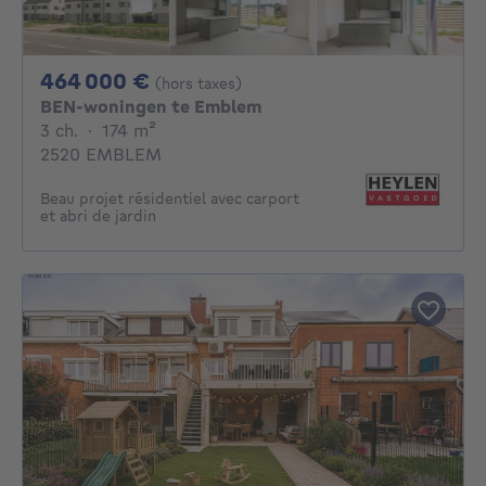
464000€
464 000 €
(hors taxes)
BEN-woningen te Emblem
3 chambres
mètres carrés
3 ch.
·
174
m²
2520 EMBLEM
Beau projet résidentiel avec carport
et abri de jardin