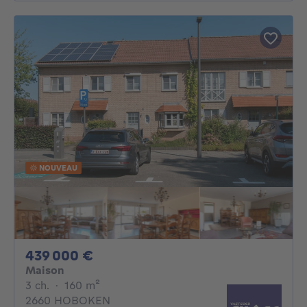
NOUVEAU
439000€
439 000 €
Maison
3 chambres
mètres carrés
3 ch.
·
160
m²
2660 HOBOKEN