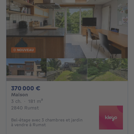
NOUVEAU
370000€
370 000 €
Maison
3 chambres
mètres carrés
3 ch.
·
181
m²
2840 Rumst
Bel-étage avec 3 chambres et jardin
à vendre à Rumst