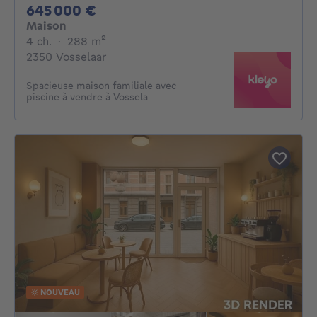
645000€
645 000 €
Maison
4 chambres
mètres carrés
4 ch.
·
288
m²
2350 Vosselaar
Spacieuse maison familiale avec
piscine à vendre à Vossela
NOUVEAU