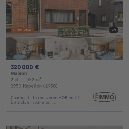
NOUVEAU
320000€
320 000 €
Maison
2 chambres
mètres carrés
2 ch.
·
152
m²
2950 Kapellen (2950)
Charmante te renoveren HOB met 2
à 3 slpk. en ruime tuin ..