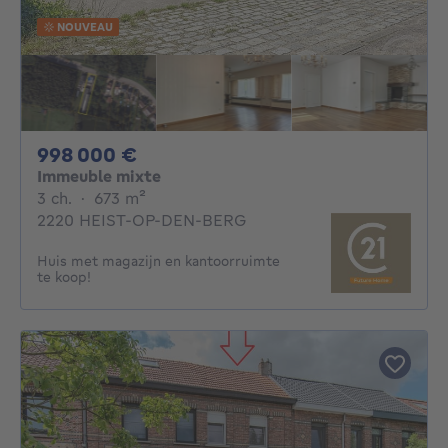
NOUVEAU
998000€
998 000 €
Immeuble mixte
3 chambres
mètres carrés
3 ch.
·
673
m²
2220 HEIST-OP-DEN-BERG
Huis met magazijn en kantoorruimte
te koop!