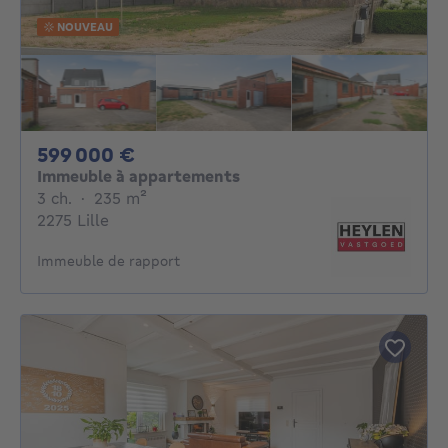
NOUVEAU
599000€
599 000 €
Immeuble à appartements
3 chambres
mètres carrés
3 ch.
·
235
m²
2275 Lille
Immeuble de rapport