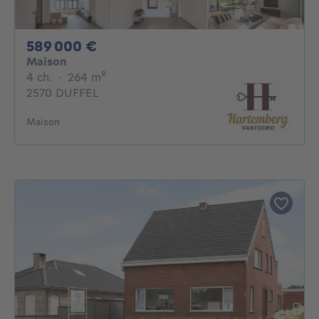
589000€
589 000 €
Maison
4 chambres
mètres carrés
4 ch.
·
264
m²
2570 DUFFEL
Maison