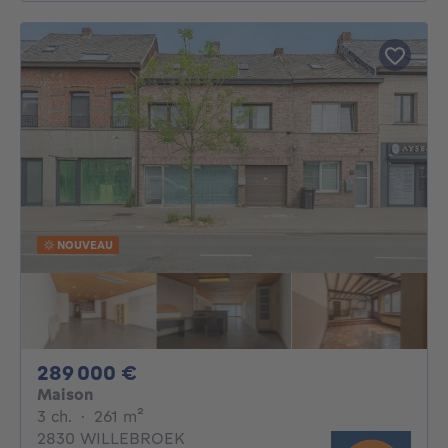
NOUVEAU
289000€
289 000 €
Maison
3 chambres
mètres carrés
3 ch.
·
261
m²
2830 WILLEBROEK