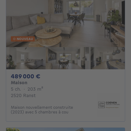
NOUVEAU
489000€
489 000 €
Maison
5 chambres
mètres carrés
5 ch.
·
203
m²
2520 Ranst
Maison nouvellement construite
(2023) avec 5 chambres à cou