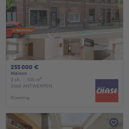
NOUVEAU
255000€
255 000 €
Maison
2 chambres
mètres carrés
2 ch.
·
105
m²
2660 ANTWERPEN
Rijwoning