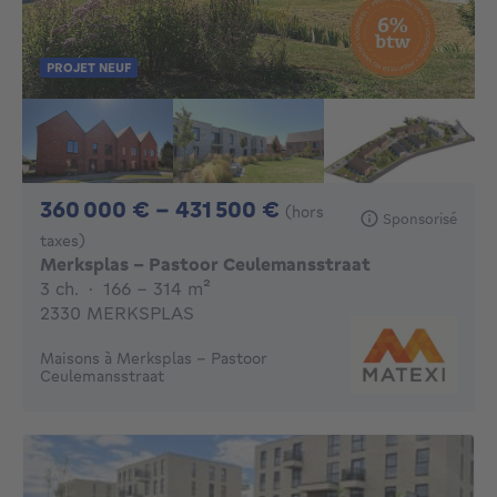
PROJET NEUF
De 360000€ À 431
360 000 € - 431 500 €
(hors
Sponsorisé
taxes)
Merksplas - Pastoor Ceulemansstraat
3 chambres
mètres carrés
3 ch.
·
166 - 314
m²
2330 MERKSPLAS
Maisons à Merksplas - Pastoor
Ceulemansstraat