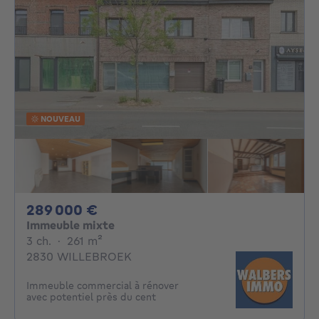
NOUVEAU
289000€
289 000 €
Immeuble mixte
3 chambres
mètres carrés
3 ch.
·
261
m²
2830 WILLEBROEK
Immeuble commercial à rénover
avec potentiel près du cent