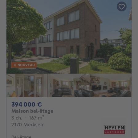
NOUVEAU
394000€
394 000 €
Maison bel-étage
3 chambres
mètres carrés
3 ch.
·
167
m²
2170 Merksem
Bel-étage