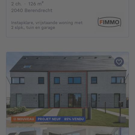
2 chambres
mètres carrés
2 ch.
·
126
m²
2040 Berendrecht
Instapklare, vrijstaande woning met
2 slpk., tuin en garage
NOUVEAU
PROJET NEUF
85% VENDU