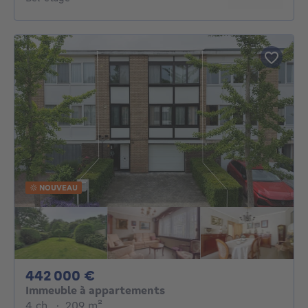
NOUVEAU
442000€
442 000 €
Immeuble à appartements
4 chambres
mètres carrés
4 ch.
·
209
m²