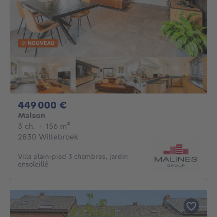
NOUVEAU
449000€
449 000 €
Maison
3 chambres
mètres carrés
3 ch.
·
156
m²
2830 Willebroek
Villa plain-pied 3 chambres, jardin
ensoleillé