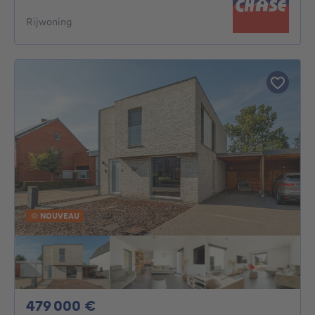
Rijwoning
NOUVEAU
479000€
479 000 €