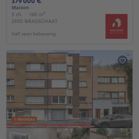
379000€
379 000 €
Maison
3 chambres
mètres carrés
3 ch.
·
160
m²
2930 BRASSCHAAT
Half open bebouwing
NOUVEAU