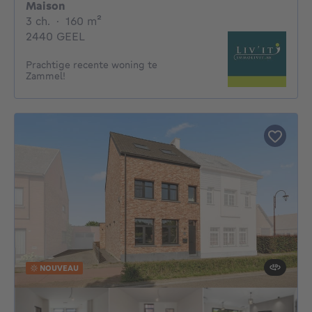
Maison
3 chambres
mètres carrés
3 ch.
·
160
m²
2440 GEEL
Prachtige recente woning te
Zammel!
NOUVEAU