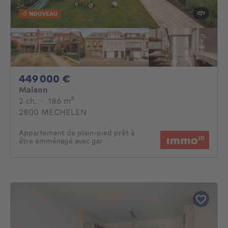
NOUVEAU
449000€
449 000 €
Maison
2 chambres
mètres carrés
2 ch.
·
186
m²
2800 MECHELEN
Appartement de plain-pied prêt à
être emménagé avec gar