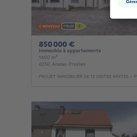
NOUVEAU
850000€
850 000 €
Immeuble à appartements
mètres carrés
1600
m²
6250 Aiseau-Presles
PROJET IMMOBILIER DE 12 UNITES MIXTES -