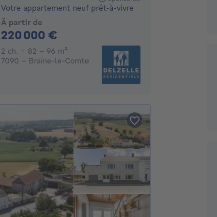
Votre appartement neuf prêt-à-vivre
À partir de
220000€
220 000 €
2 chambres
mètres carrés
2 ch.
82 - 96
m²
7090 - Braine-le-Comte