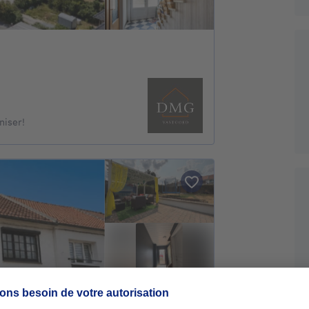
niser!