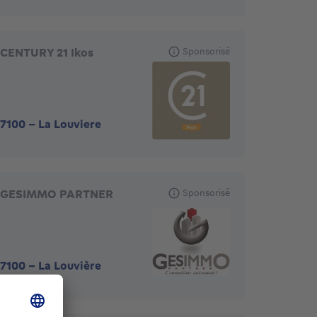
CENTURY 21 Ikos
Sponsorisé
7100
-
La Louviere
GESIMMO PARTNER
Sponsorisé
7100
-
La Louvière