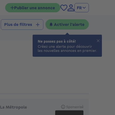
Publier une annonce
FR
Activer l'alerte
Plus de filtres
Ne passez pas à côté!
Créez une alerte pour découvrir
les nouvelles annonces en premier.
gences en vedette
La Métropole
Sponsorisé