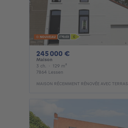
NOUVEAU
245000€
245 000 €
Maison
3 chambres
mètres carrés
3 ch.
·
129
m²
7864 Lessen
MAISON RÉCEMMENT RÉNOVÉE AVEC TERRASS