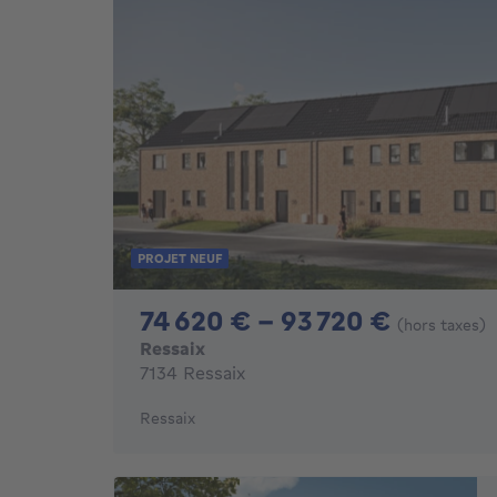
PROJET NEUF
De 746
74 620 € - 93 720 €
(hors taxes)
Ressaix
7134 Ressaix
Ressaix