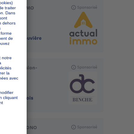
ACTUALIMMO
Sponsorisé
7100
-
La louvière
Agence Ansion-
Sponsorisé
Collignon
7134
-
Epinois
IMMO CHRONO
Sponsorisé