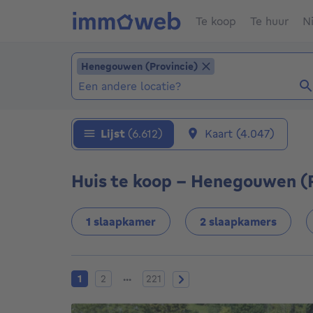
Te koop
Te huur
N
Locatie toevoegen
Henegouwen (Provincie)
Henegouwen (Provincie)
Locaties (Reeds geselecteerde locaties: Hen
Lijst
(6.612)
Kaart
(4.047)
Huis te koop - Henegouwen (P
1 slaapkamer
2 slaapkamers
Huidige pagina
Pagina 2
Pagina 221
Volgende pagina
...
1
2
221