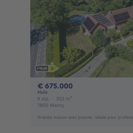
675000€
€ 675.000
Huis
5 slaapkamers
vierkante meters
5 slp.
·
302
m²
7850 Marcq
Grande maison avec piscine, idéale pour professi