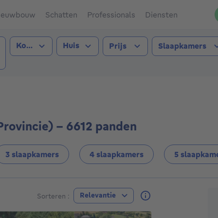
ieuwbouw
Schatten
Professionals
Diensten
Type transactie
Type pand
Kopen
Huis
Prijs
Slaapkamers
egouwen (Provincie))
rovincie) - 6612 panden
3 slaapkamers
4 slaapkamers
5 slaapkam
A
Relevantie
Sorteren :