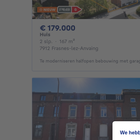
NIEUW
179000€
€ 179.000
Huis
2 slaapkamers
vierkante meters
2 slp.
·
167
m²
7912 Frasnes-lez-Anvaing
Te moderniseren halfopen bebouwing met garag