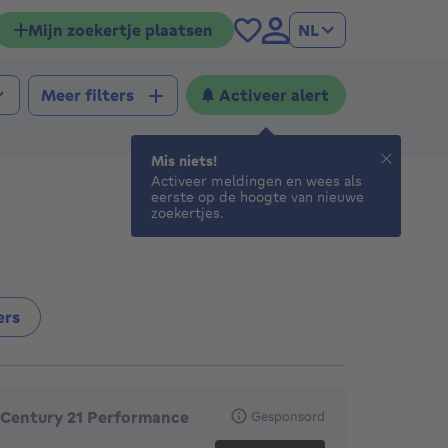
Mijn zoekertje plaatsen
NL
Activeer alert
Meer filters
Mis niets!
Activeer meldingen en wees als
eerste op de hoogte van nieuwe
zoekertjes.
ers
anbevolen agentschappen
Century 21 Performance
Gesponsord