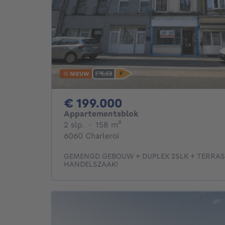
NIEUW
199000€
€ 199.000
Appartementsblok
2 slaapkamers
vierkante meters
2 slp.
·
158
m²
6060 Charleroi
GEMENGD GEBOUW + DUPLEX 2SLK + TERRAS 
HANDELSZAAK!