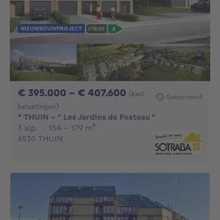
NIEUWBOUWPROJECT
Van 395000€ Tot 
€ 395.000 - € 407.600
(excl.
Gesponsord
belastingen)
* THUIN - " Les Jardins de Fosteau "
3 slaapkamers
vierkante meters
3 slp.
·
154 - 179
m²
6530 THUIN