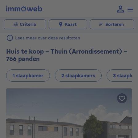
Criteria
Kaart
Sorteren
Lees meer over deze resultaten
Huis te koop - Thuin (Arrondissement) -
766 panden
1 slaapkamer
2 slaapkamers
3 slaapka