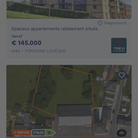
Gesponsord
Spacieux appartements idéalement situés.
Vanaf
145000€
€ 145.000
6140 - FONTAINE-L'EVÊQUE
NIEUW