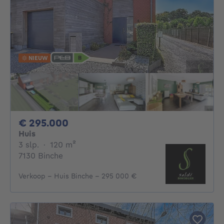
NIEUW
295000€
€ 295.000
Huis
3 slaapkamers
vierkante meters
3 slp.
·
120
m²
7130 Binche
Verkoop - Huis Binche - 295 000 €