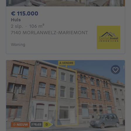
115000€
€ 115.000
Huis
2 slaapkamers
vierkante meters
2 slp.
·
106
m²
7140 MORLANWELZ-MARIEMONT
Woning
NIEUW