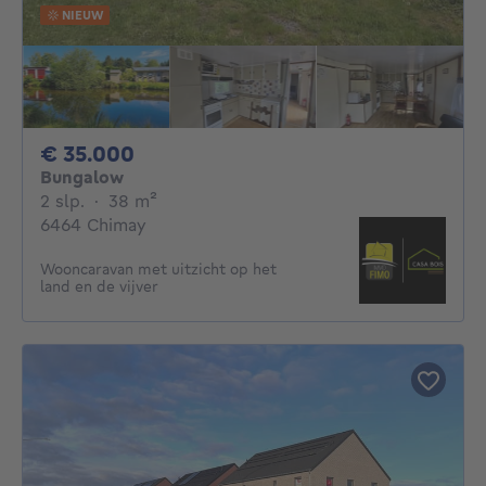
NIEUW
35000€
€ 35.000
Bungalow
2 slaapkamers
vierkante meters
2 slp.
·
38
m²
6464 Chimay
Wooncaravan met uitzicht op het
land en de vijver