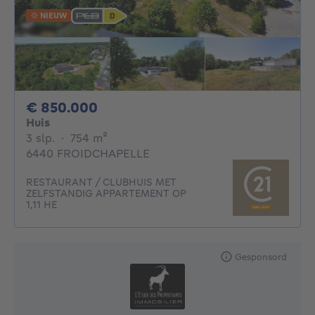
NIEUW
850000€
€ 850.000
Huis
3 slaapkamers
vierkante meters
3 slp.
·
754
m²
6440 FROIDCHAPELLE
RESTAURANT / CLUBHUIS MET
ZELFSTANDIG APPARTEMENT OP
1,11 HE
Gesponsord