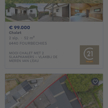
99000€
€ 99.000
Chalet
2 slaapkamers
vierkante meters
2 slp.
·
52
m²
6440 FOURBECHIES
MOOI CHALET MET 2
SLAAPKAMERS – VLAKBIJ DE
MEREN VAN L'EAU