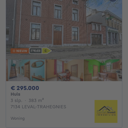
NIEUW
295000€
€ 295.000
Huis
3 slaapkamers
vierkante meters
3 slp.
·
383
m²
7134 LEVAL-TRAHEGNIES
Woning