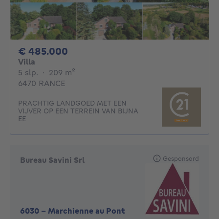
485000€
€ 485.000
Villa
5 slaapkamers
vierkante meters
5 slp.
·
209
m²
6470 RANCE
PRACHTIG LANDGOED MET EEN
VIJVER OP EEN TERREIN VAN BIJNA
EE
Gesponsord
Bureau Savini Srl
6030
-
Marchienne au Pont