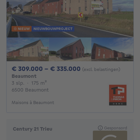
NIEUW
NIEUWBOUWPROJECT
Van 309000€ Tot 
€ 309.000 - € 335.000
(excl. belastingen)
Beaumont
3 slaapkamers
vierkante meters
3 slp.
·
175
m²
6500 Beaumont
Maisons à Beaumont
Gesponsord
Century 21 Trieu