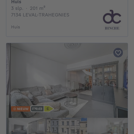
Huis
3 slaapkamers
vierkante meters
3 slp.
·
201
m²
7134 LEVAL-TRAHEGNIES
Huis
NIEUW