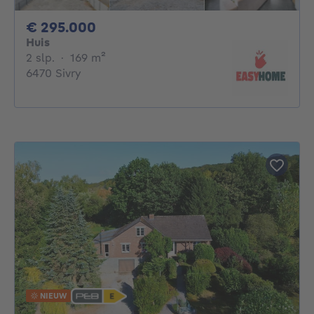
295000€
€ 295.000
Huis
2 slaapkamers
vierkante meters
2 slp.
·
169
m²
6470 Sivry
NIEUW