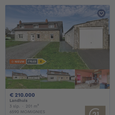
NIEUW
210000€
€ 210.000
Landhuis
3 slaapkamers
vierkante meters
3 slp.
·
201
m²
6590 MOMIGNIES