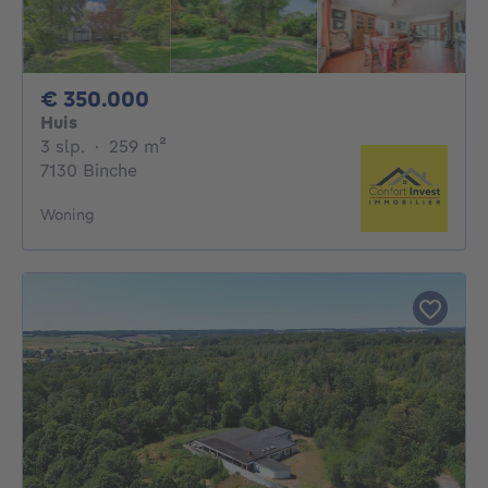
350000€
€ 350.000
Huis
3 slaapkamers
vierkante meters
3 slp.
·
259
m²
7130 Binche
Woning