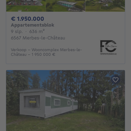
1950000€
€ 1.950.000
Appartementsblok
9 slaapkamers
vierkante meters
9 slp.
·
636
m²
6567 Merbes-le-Château
Verkoop - Wooncomplex Merbes-le-
Château - 1 950 000 €