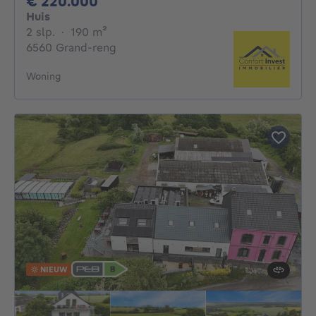
220000€
€ 220.000
Huis
2 slaapkamers
vierkante meters
2 slp.
·
190
m²
6560 Grand-reng
Woning
NIEUW