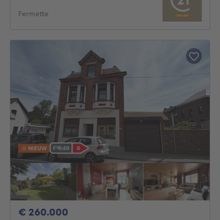
Fermette
NIEUW
260000€
€ 260.000