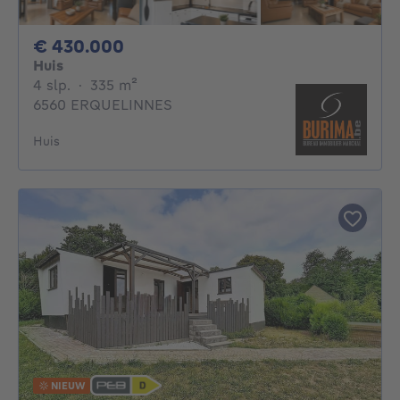
430000€
€ 430.000
Huis
4 slaapkamers
vierkante meters
4 slp.
·
335
m²
6560 ERQUELINNES
Huis
NIEUW