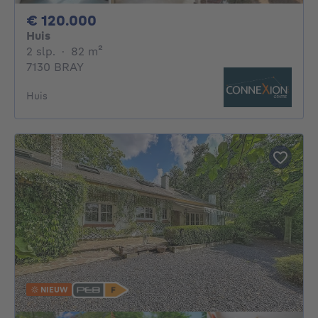
120000€
€ 120.000
Huis
2 slaapkamers
vierkante meters
2 slp.
·
82
m²
7130 BRAY
Huis
NIEUW