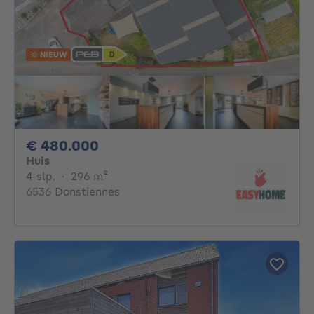
NIEUW
480000€
€ 480.000
Huis
4 slaapkamers
vierkante meters
4 slp.
·
296
m²
6536 Donstiennes