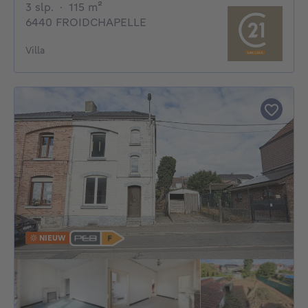
3 slaapkamers
vierkante meters
3 slp.
·
115
m²
6440 FROIDCHAPELLE
Villa
NIEUW