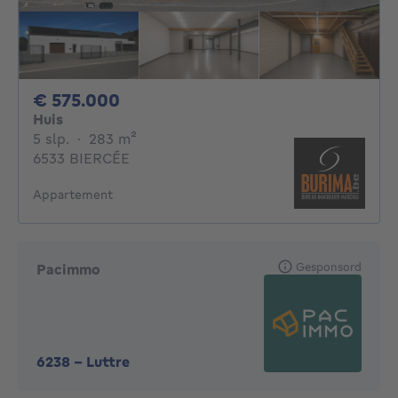
575000€
€ 575.000
Huis
5 slaapkamers
vierkante meters
5 slp.
·
283
m²
6533 BIERCÉE
Appartement
Gesponsord
Pacimmo
6238
-
Luttre