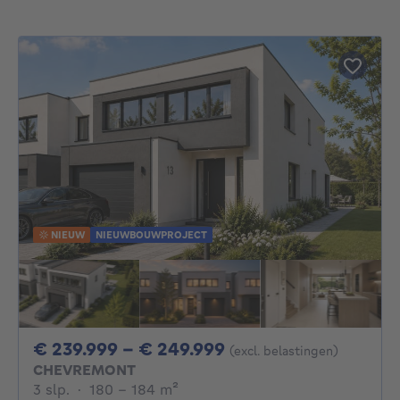
NIEUW
NIEUWBOUWPROJECT
Van 239999€ Tot 2
€ 239.999 - € 249.999
(excl. belastingen)
CHEVREMONT
3 slaapkamers
vierkante meters
3 slp.
·
180 - 184
m²