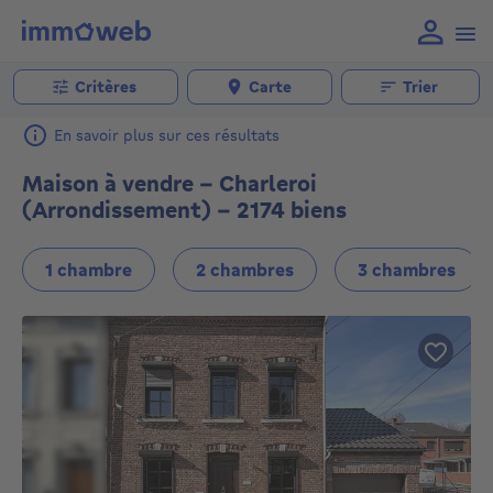
Critères
Carte
Trier
En savoir plus sur ces résultats
Maison à vendre - Charleroi
(Arrondissement) - 2174 biens
1 chambre
2 chambres
3 chambres