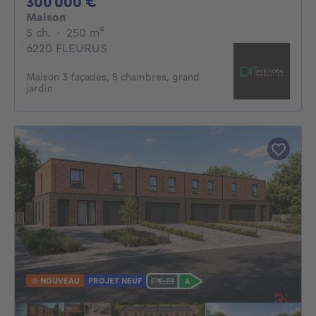
300000€
300 000 €
Maison
5 chambres
mètres carrés
5 ch.
·
250
m²
6220 FLEURUS
Maison 3 façades, 5 chambres, grand
jardin
NOUVEAU
PROJET NEUF