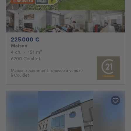
NOUVEAU
225000€
225 000 €
Maison
4 chambres
mètres carrés
4 ch.
·
151
m²
6200 Couillet
Maison récemment rénovée à vendre
à Couillet