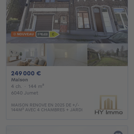
NOUVEAU
249000€
249 000 €
Maison
4 chambres
mètres carrés
4 ch.
·
144
m²
6040 Jumet
MAISON RENOVE EN 2025 DE +/-
144M² AVEC 4 CHAMBRES + JARDI