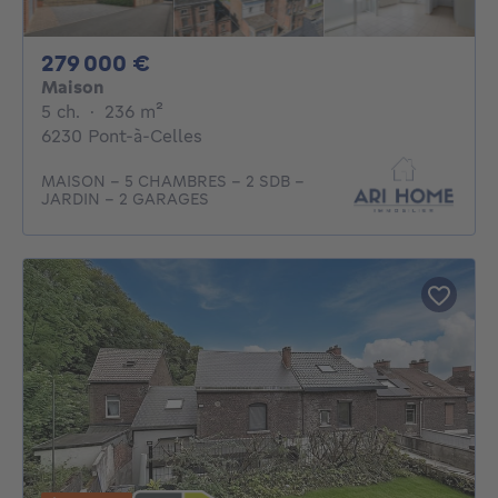
279000€
279 000 €
Maison
5 chambres
mètres carrés
5 ch.
·
236
m²
6230 Pont-à-Celles
MAISON - 5 CHAMBRES - 2 SDB -
JARDIN - 2 GARAGES