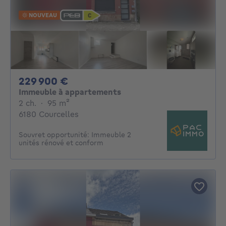
NOUVEAU
229900€
229 900 €
Immeuble à appartements
2 chambres
mètres carrés
2 ch.
·
95
m²
6180 Courcelles
Souvret opportunité: Immeuble 2
unités rénové et conform