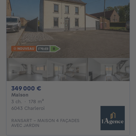
NOUVEAU
349000€
349 000 €
Maison
3 chambres
mètres carrés
3 ch.
·
178
m²
6043 Charleroi
RANSART – MAISON 4 FAÇADES
AVEC JARDIN