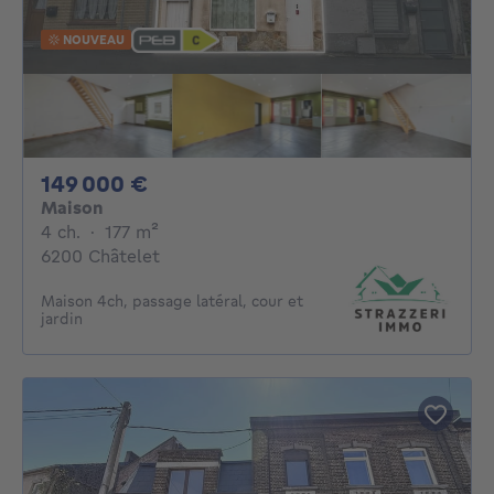
NOUVEAU
149000€
149 000 €
Maison
4 chambres
mètres carrés
4 ch.
·
177
m²
6200 Châtelet
Maison 4ch, passage latéral, cour et
jardin