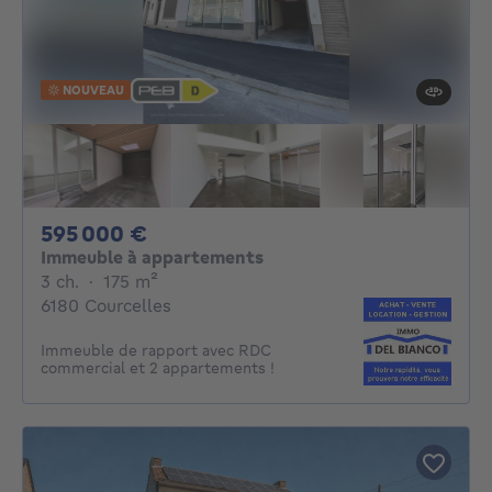
NOUVEAU
595000€
595 000 €
Immeuble à appartements
3 chambres
mètres carrés
3 ch.
·
175
m²
6180 Courcelles
Immeuble de rapport avec RDC
commercial et 2 appartements !