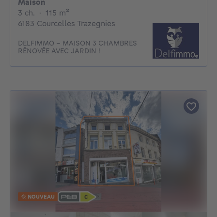
Maison
3 chambres
mètres carrés
3 ch.
·
115
m²
6183 Courcelles Trazegnies
DELFIMMO - MAISON 3 CHAMBRES
RÉNOVÉE AVEC JARDIN !
NOUVEAU