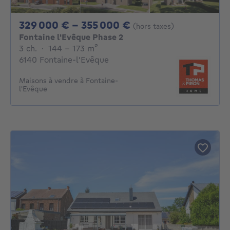
De 329000€ À 355
329 000 € - 355 000 €
(hors taxes)
Fontaine l'Evêque Phase 2
3 chambres
mètres carrés
3 ch.
·
144 - 173
m²
6140 Fontaine-l'Evêque
Maisons à vendre à Fontaine-
l'Evêque