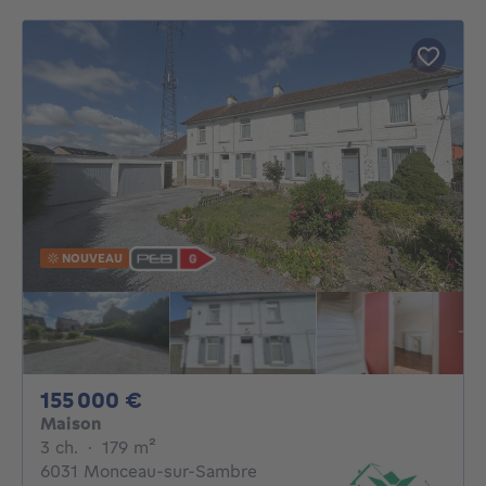
NOUVEAU
155000€
155 000 €
Maison
3 chambres
mètres carrés
3 ch.
·
179
m²
6031 Monceau-sur-Sambre