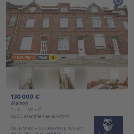
NOUVEAU
130000€
130 000 €
Maison
2 chambres
mètres carrés
2 ch.
·
92
m²
6030 Marchienne-au-Pont
DELFIMMO - CHARMANTE MAISON
AVEC JARDIN & GARAGE !