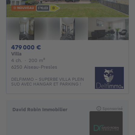
NOUVEAU
479000€
479 000 €
Villa
4 chambres
mètres carrés
4 ch.
·
200
m²
6250 Aiseau-Presles
DELFIMMO - SUPERBE VILLA PLEIN
SUD AVEC HANGAR ET PARKING !
Sponsorisé
David Robin Immobilier