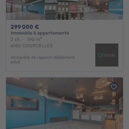
299000€
299 000 €
Immeuble à appartements
2 chambres
mètres carrés
2 ch.
·
190
m²
6180 COURCELLES
Immeuble de rapport idéalement
situé