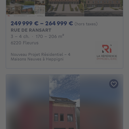
De 249999€ À 264
249 999 € - 264 999 €
(hors taxes)
RUE DE RANSART
3 - 4 Chambres
mètres carrés
3 - 4 ch.
·
170 - 206
m²
6220 Fleurus
Nouveau Projet Résidentiel – 4
Maisons Neuves à Heppigni