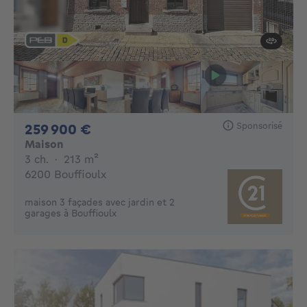
Sponsorisé
259900€
259 900 €
Maison
3 chambres
mètres carrés
3 ch.
·
213
m²
6200 Bouffioulx
maison 3 façades avec jardin et 2
garages à Bouffioulx