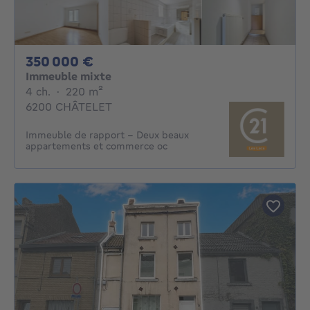
350000€
350 000 €
Immeuble mixte
4 chambres
mètres carrés
4 ch.
·
220
m²
6200 CHÂTELET
Immeuble de rapport - Deux beaux
appartements et commerce oc