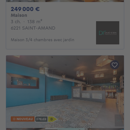
249000€
249 000 €
Maison
3 chambres
mètres carrés
3 ch.
·
138
m²
6221 SAINT-AMAND
Maison 3/4 chambres avec jardin
NOUVEAU