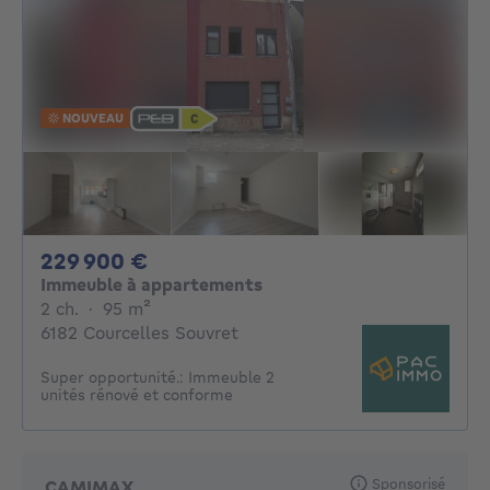
NOUVEAU
229900€
229 900 €
Immeuble à appartements
2 chambres
mètres carrés
2 ch.
·
95
m²
6182 Courcelles Souvret
Super opportunité.: Immeuble 2
unités rénové et conforme
Sponsorisé
CAMIMAX