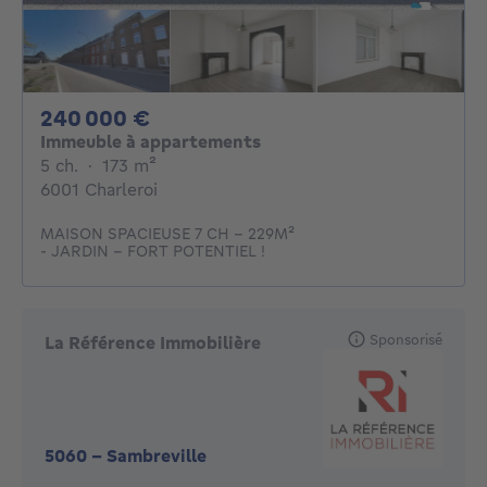
240000€
240 000 €
Immeuble à appartements
5 chambres
mètres carrés
5 ch.
·
173
m²
6001 Charleroi
MAISON SPACIEUSE 7 CH - 229M²
- JARDIN - FORT POTENTIEL !
Sponsorisé
La Référence Immobilière
5060
-
Sambreville