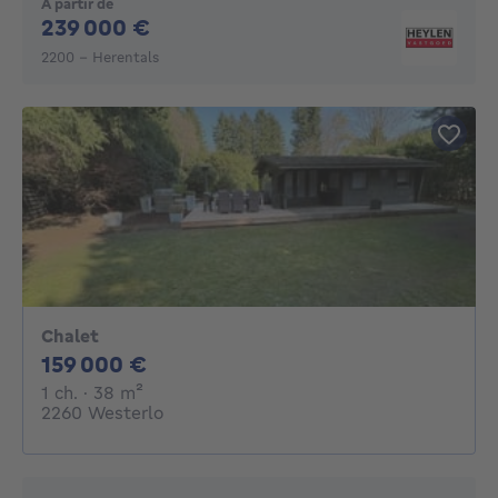
À partir de
239000€
239 000 €
2200 - Herentals
Chalet
159000€
159 000 €
1 chambre
mètres carrés
1 ch.
· 38
m²
2260 Westerlo