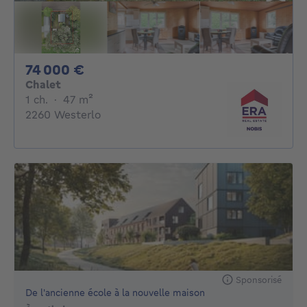
74000€
74 000 €
Chalet
1 chambre
mètres carrés
1 ch.
·
47
m²
2260 Westerlo
Sponsorisé
De l'ancienne école à la nouvelle maison