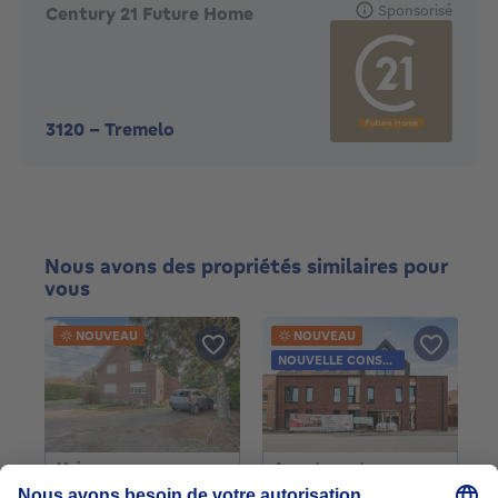
Sponsorisé
Century 21 Future Home
3120
-
Tremelo
Nous avons des propriétés similaires pour
vous
NOUVEAU
NOUVEAU
NOUVELLE CONSTRUCTION
Maison
Appartement
178000€
295000€
178 000 €
295 000 €