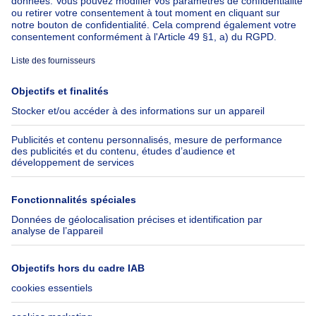
À propos
Outils
Immoweb
Estimer mon bien
Presse
Crédit hypothécaire avec
Belfius
Emplois
Assurances
Groupe Axel Springer
Check-list déménagement
SeLoger.com
Immowelt.de
Aide
Suivez-nous
FAQ
Immoweb Blog
Fraude
Facebook
Accessibilité
X
Contactez-nous
LinkedIn