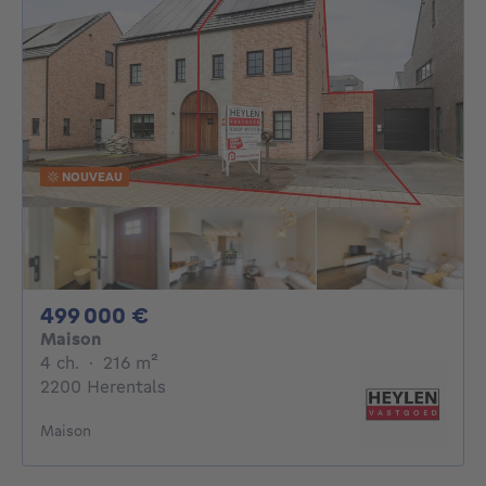
NOUVEAU
499000€
499 000 €
Maison
4 chambres
mètres carrés
4 ch.
·
216
m²
2200 Herentals
Maison