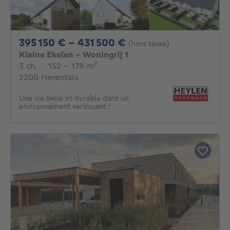
De 395150€ À 4315
395 150 € - 431 500 €
(hors taxes)
Kleine Ekelen - Woningrij 1
3 chambres
mètres carrés
3 ch.
·
152 - 178
m²
2200 Herentals
Une vie belle et durable dans un
environnement verdoyant !