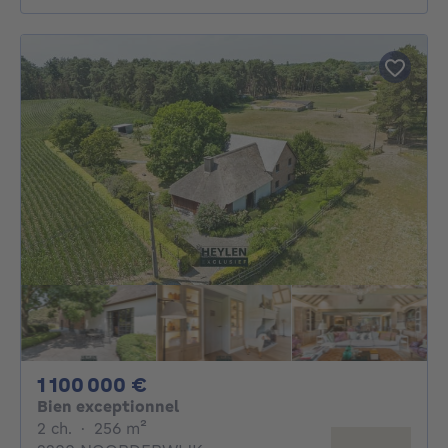
1100000€
1 100 000 €
Bien exceptionnel
2 chambres
mètres carrés
2 ch.
·
256
m²