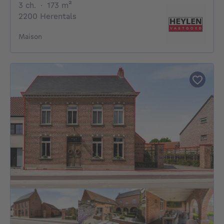
3 chambres
mètres carrés
3 ch.
·
173
m²
2200 Herentals
Maison