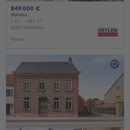
849000€
849 000 €
Maison
1 chambre
mètres carrés
1 ch.
·
480
m²
2200 Herentals
Maison