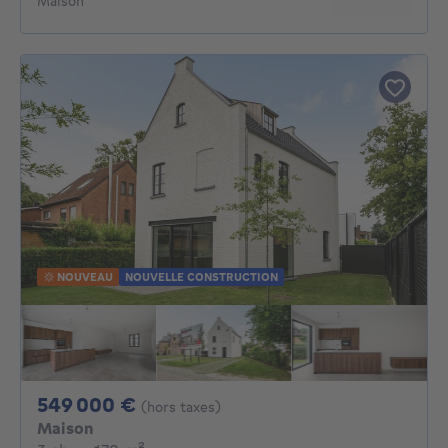
Maison
NOUVEAU
NOUVELLE CONSTRUCTION
549000€
549 000 €
(hors taxes)
Maison