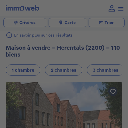
Critères
Carte
Trier
En savoir plus sur ces résultats
Maison à vendre - Herentals (2200) - 110
biens
1 chambre
2 chambres
3 chambres