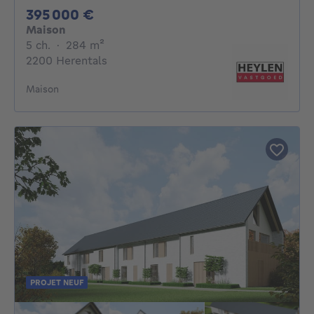
395000€
395 000 €
Maison
5 chambres
mètres carrés
5 ch.
·
284
m²
2200 Herentals
Maison
PROJET NEUF