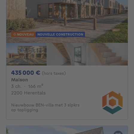
NOUVEAU
NOUVELLE CONSTRUCTION
435000€
435 000 €
(hors taxes)
Maison
3 chambres
mètres carrés
3 ch.
·
166
m²
2200 Herentals
Nieuwbouw BEN-villa met 3 slpkrs
op topligging