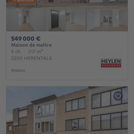
NOUVEAU
549000€
549 000 €
Maison de maître
5 chambres
mètres carrés
5 ch.
·
217
m²
2200 HERENTALS
Maison