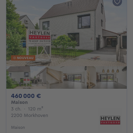
NOUVEAU
460000€
460 000 €
Maison
3 chambres
mètres carrés
3 ch.
·
120
m²
2200 Morkhoven
Maison