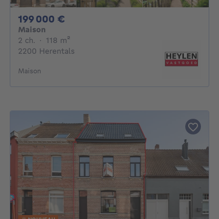
199000€
199 000 €
Maison
2 chambres
mètres carrés
2 ch.
·
118
m²
2200 Herentals
Maison