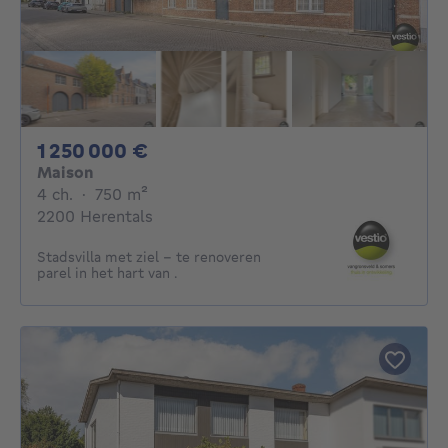
1250000€
1 250 000 €
Maison
4 chambres
mètres carrés
4 ch.
·
750
m²
2200 Herentals
Stadsvilla met ziel – te renoveren
parel in het hart van .