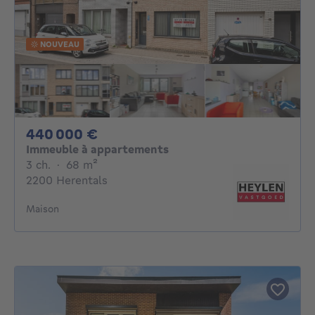
NOUVEAU
440000€
440 000 €
Immeuble à appartements
3 chambres
mètres carrés
3 ch.
·
68
m²
2200 Herentals
Maison