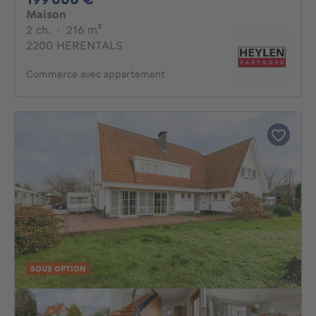
Maison
2 chambres
mètres carrés
2 ch.
·
216
m²
2200 HERENTALS
Commerce avec appartement
SOUS OPTION