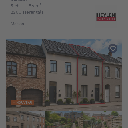
3 chambres
mètres carrés
3 ch.
·
156
m²
2200 Herentals
Maison
NOUVEAU