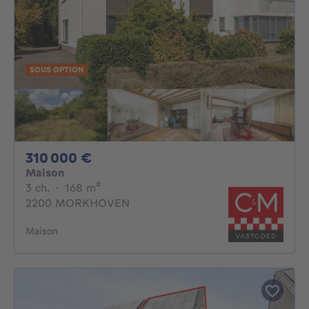
SOUS OPTION
310000€
310 000 €
Maison
3 chambres
mètres carrés
3 ch.
·
168
m²
2200 MORKHOVEN
Maison