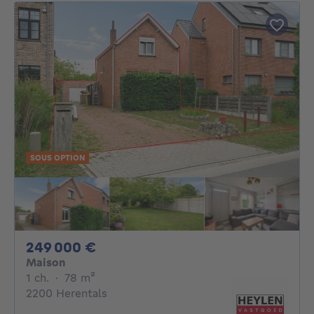
SOUS OPTION
249000€
249 000 €
Maison
1 chambre
mètres carrés
1 ch.
·
78
m²
2200 Herentals