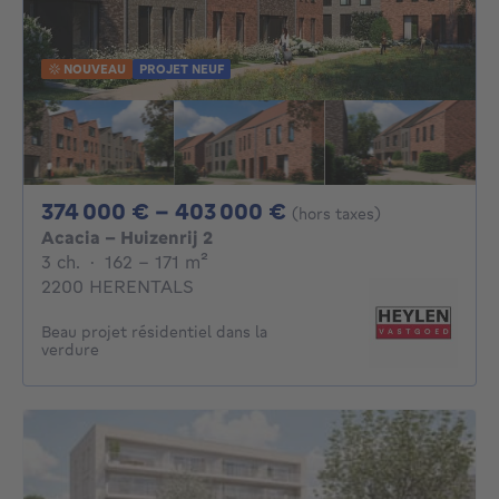
NOUVEAU
PROJET NEUF
De 374000€ À 40
374 000 € - 403 000 €
(hors taxes)
Acacia - Huizenrij 2
3 chambres
mètres carrés
3 ch.
·
162 - 171
m²
2200 HERENTALS
Beau projet résidentiel dans la
verdure