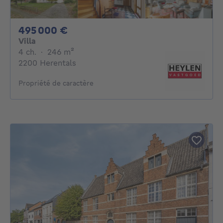
495000€
495 000 €
Villa
4 chambres
mètres carrés
4 ch.
·
246
m²
2200 Herentals
Propriété de caractère