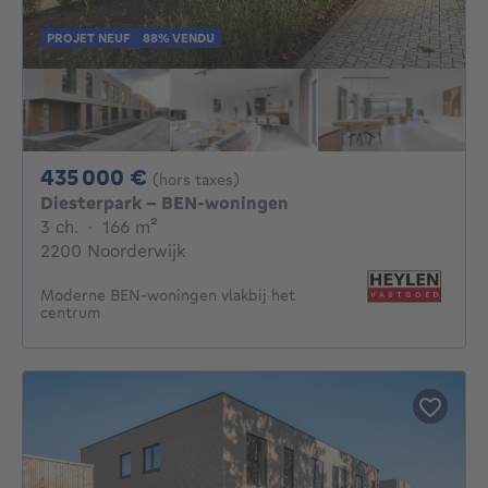
PROJET NEUF
88% VENDU
435000€
435 000 €
(hors taxes)
Diesterpark - BEN-woningen
3 chambres
mètres carrés
3 ch.
·
166
m²
2200 Noorderwijk
Moderne BEN-woningen vlakbij het
centrum