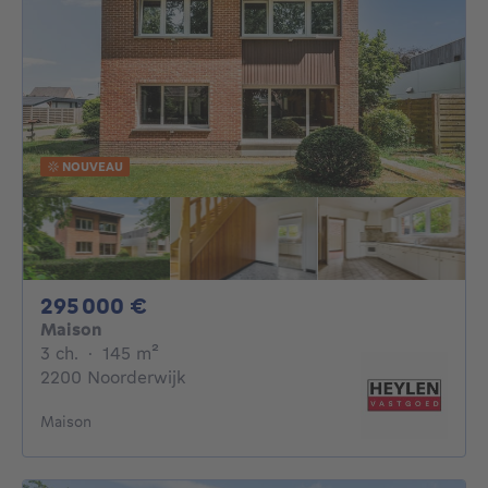
NOUVEAU
295000€
295 000 €
Maison
3 chambres
mètres carrés
3 ch.
·
145
m²
2200 Noorderwijk
Maison