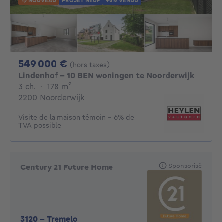
NOUVEAU
PROJET NEUF
90% VENDU
549000€
549 000 €
(hors taxes)
Lindenhof - 10 BEN woningen te Noorderwijk
3 chambres
mètres carrés
3 ch.
·
178
m²
2200 Noorderwijk
Visite de la maison témoin - 6% de
TVA possible
Sponsorisé
Century 21 Future Home
3120
-
Tremelo