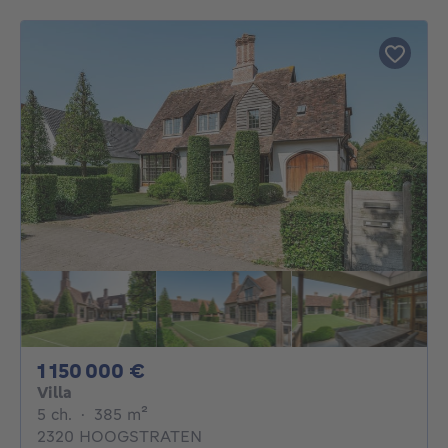
1150000€
1 150 000 €
Villa
5 chambres
mètres carrés
5 ch.
·
385
m²
2320 HOOGSTRATEN