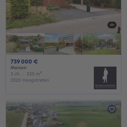
739000€
739 000 €
Maison
3 chambres
mètres carrés
3 ch.
·
230
m²
2320 Hoogstraten