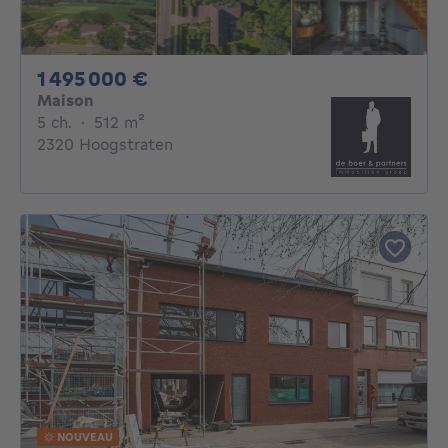
1495000€
1 495 000 €
Maison
5 chambres
mètres carrés
5 ch.
·
512
m²
2320 Hoogstraten
NOUVEAU