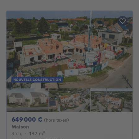
NOUVELLE CONSTRUCTION
649000€
649 000 €
(hors taxes)
Maison
3 chambres
mètres carrés
3 ch.
·
182
m²