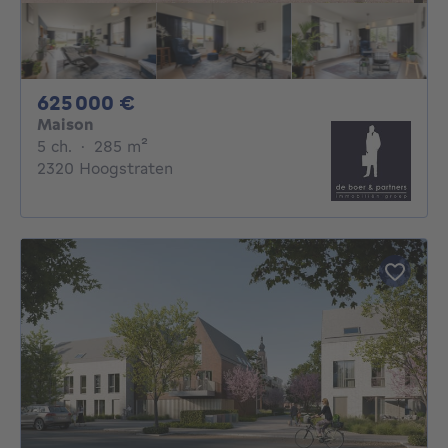
625000€
625 000 €
Maison
5 chambres
mètres carrés
5 ch.
·
285
m²
2320 Hoogstraten