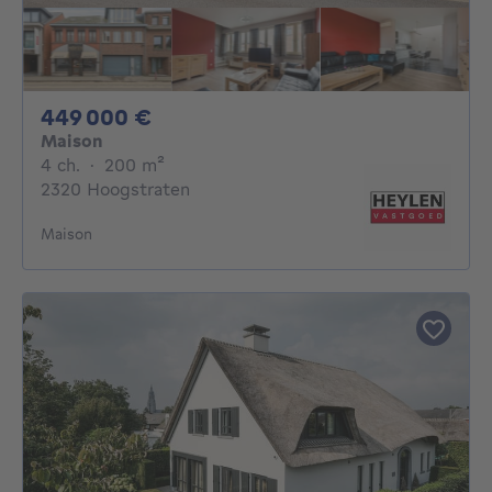
449000€
449 000 €
Maison
4 chambres
mètres carrés
4 ch.
·
200
m²
2320 Hoogstraten
Maison