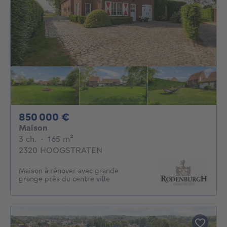
850000€
850 000 €
Maison
3 chambres
mètres carrés
3 ch.
·
165
m²
2320 HOOGSTRATEN
Maison à rénover avec grande
grange près du centre ville