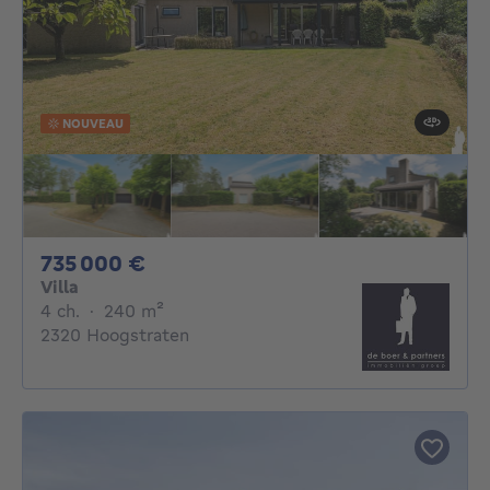
NOUVEAU
735000€
735 000 €
Villa
4 chambres
mètres carrés
4 ch.
·
240
m²
2320 Hoogstraten