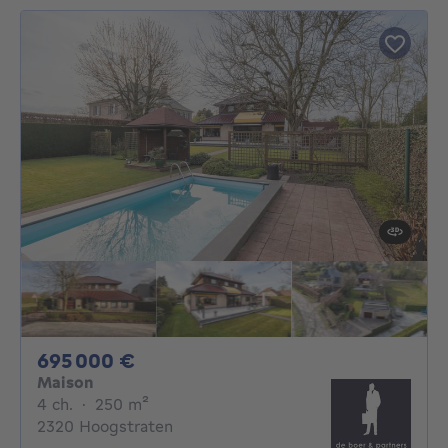
695000€
695 000 €
Maison
4 chambres
mètres carrés
4 ch.
·
250
m²
2320 Hoogstraten