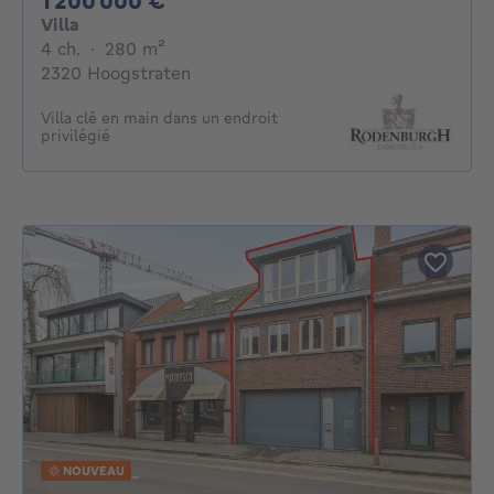
1 200 000 €
Villa
4 chambres
mètres carrés
4 ch.
·
280
m²
2320 Hoogstraten
Villa clé en main dans un endroit
privilégié
NOUVEAU