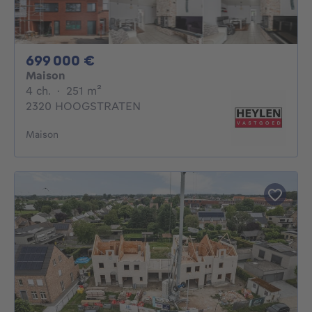
699000€
699 000 €
Maison
4 chambres
mètres carrés
4 ch.
·
251
m²
2320 HOOGSTRATEN
Maison