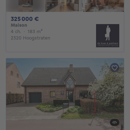
325000€
325 000 €
Maison
4 chambres
mètres carrés
4 ch.
·
183
m²
2320 Hoogstraten