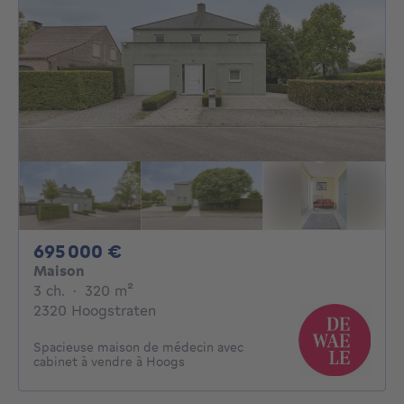
695000€
695 000 €
Maison
3 chambres
mètres carrés
3 ch.
·
320
m²
2320 Hoogstraten
Spacieuse maison de médecin avec
cabinet à vendre à Hoogs