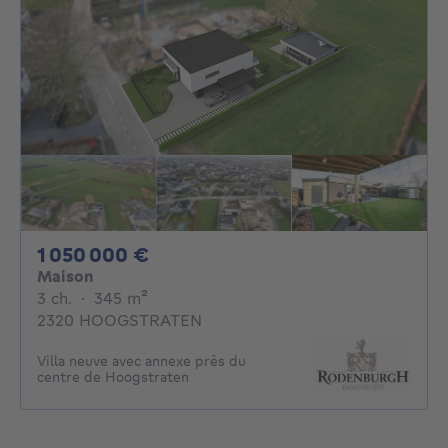
1050000€
1 050 000 €
Maison
3 chambres
mètres carrés
3 ch.
·
345
m²
2320 HOOGSTRATEN
Villa neuve avec annexe près du
centre de Hoogstraten