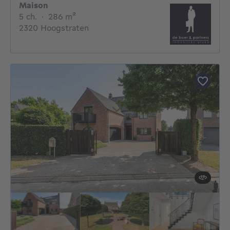
Maison
5 chambres
mètres carrés
5 ch.
·
286
m²
2320 Hoogstraten