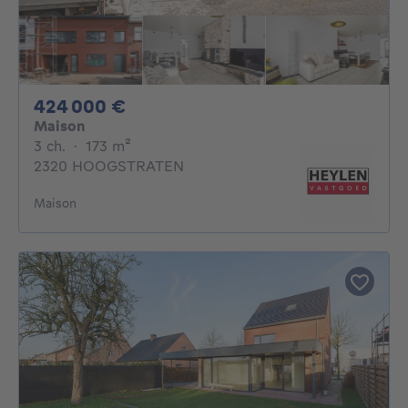
424000€
424 000 €
Maison
3 chambres
mètres carrés
3 ch.
·
173
m²
2320 HOOGSTRATEN
Maison