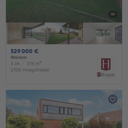
529000€
529 000 €
Maison
3 chambres
mètres carrés
3 ch.
·
215
m²
2320 Hoogstraten