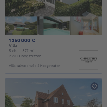
1250000€
1 250 000 €
Villa
5 chambres
mètres carrés
5 ch.
·
377
m²
2320 Hoogstraten
Villa calme située à Hoogstraten