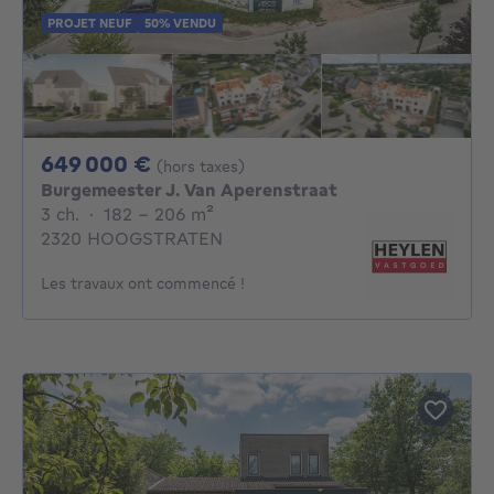
PROJET NEUF
50% VENDU
649000€
649 000 €
(hors taxes)
Burgemeester J. Van Aperenstraat
3 chambres
mètres carrés
3 ch.
·
182 - 206
m²
2320 HOOGSTRATEN
Les travaux ont commencé !