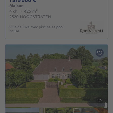
1 375 000 €
Maison
4 chambres
mètres carrés
4 ch.
·
425
m²
2320 HOOGSTRATEN
Villa de luxe avec piscine et pool
house