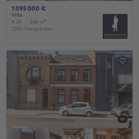
1095000€
1 095 000 €
Villa
4 chambres
mètres carrés
4 ch.
·
368
m²
2320 Hoogstraten