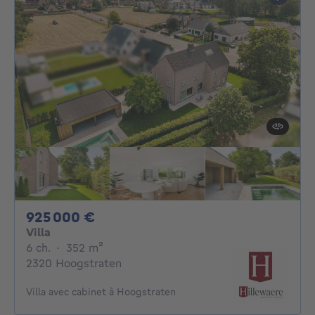
925000€
925 000 €
Villa
6 chambres
mètres carrés
6 ch.
·
352
m²
2320 Hoogstraten
Villa avec cabinet à Hoogstraten