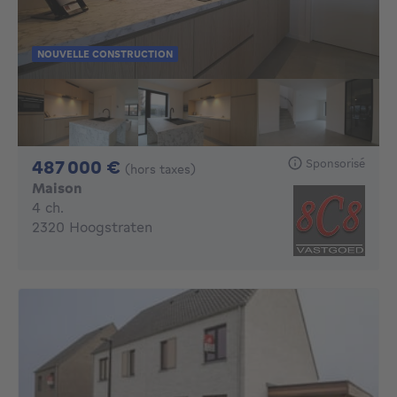
NOUVELLE CONSTRUCTION
487000€
Sponsorisé
487 000 €
(hors taxes)
Maison
4 chambres
4 ch.
2320 Hoogstraten