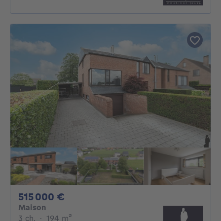
515000€
515 000 €
Maison
3 chambres
mètres carrés
3 ch.
·
194
m²