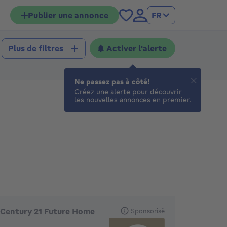
Publier une annonce
FR
Activer l'alerte
Plus de filtres
Ne passez pas à côté!
Créez une alerte pour découvrir
les nouvelles annonces en premier.
gences en vedette
Century 21 Future Home
Sponsorisé