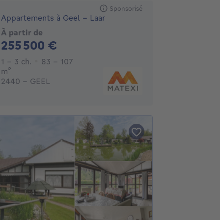
Sponsorisé
Appartements à Geel - Laar
À partir de
255500€
255 500 €
1 - 3 Chambres
1 - 3 ch.
83 - 107
mètres carrés
m²
2440 - GEEL