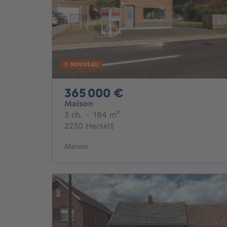
NOUVEAU
365000€
365 000 €
Maison
3 chambres
mètres carrés
3 ch.
·
184
m²
2230 Herselt
Maison