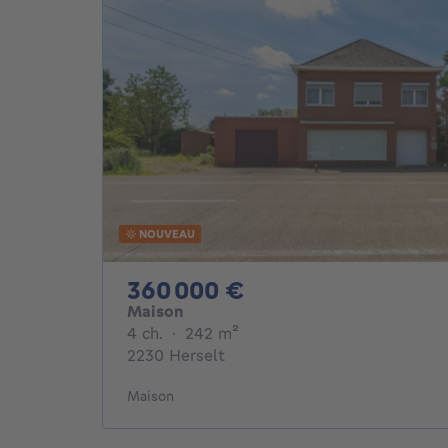
NOUVEAU
360000€
360 000 €
Maison
4 chambres
mètres carrés
4 ch.
·
242
m²
2230 Herselt
Maison